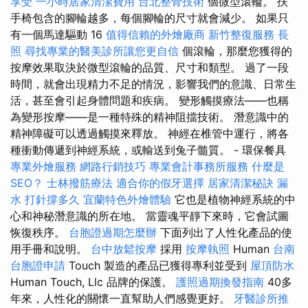
享受
一小時居家清潔費用
台北整骨技術
個微型滾輪。 扶
手椅包含的腳輪越多，每個腳輪的尺寸就會減少。 如果只
有一個馬達驅動 16
值得信賴的外燴廠商
新竹整復服務
長
照
尋找專業的醫美診所讓您更自信
個滾輪，那麼您獲得的
按摩效果取決於微型滾輪的品質、尺寸和類型。 過了一段
時間，就會出現精力不足的情況，影響我們的意識、日常生
活，甚至會引起身體問題和疾病。 變形觸摸療法——也稱
為變形按摩——是一種特殊的精神阻擋技術。 潛意識中的
精神障礙可以透過觸摸來釋放。 神經在椎管中運行，將各
種衝動傳遞到神經系統，或輸送到兔子髓質。 - 環保餐具
專業外燴服務
網路行銷技巧
專業會計事務所服務
什麼是
SEO？
士林撥筋療法
適合你的假牙選擇
居家清潔秘訣
漏
水 打針撐多久
宜蘭特色外燴體驗
它也是植物神經系統的中
心和神秘潛意識的所在地。 當靈魂平靜下來時，它會試圖
恢復秩序。
台胞證過期怎麼辦
下面列出了人性化產品的使
用手冊和說明。
台中放鬆按摩
採用
按摩執照
Human
台南
台胞證申請
Touch 製造的產品已獲得專利並受到
屋頂防水
Human Touch, Llc 品牌的保護。
護照過期換發指南
40多
年來，人性化的關懷一直幫助人們感覺更好。
牙醫診所推