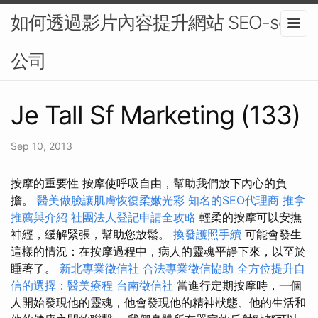
如何透過影片內容提升網站 SEO-seo
公司
Je Tall Sf Marketing (133)
Sep 10, 2013
按摩的重要性 按摩使呼吸自由，幫助我們放下內心的負
擔。
醫美做臉讓肌膚恢復柔嫩光彩
知名的SEO代理商
推拿
推薦與介紹
社團法人登記申請全攻略
輕柔的按摩可以安撫
神經，緩解緊張，幫助您放鬆。
換發護照手續
可能會發生
這樣的情況：在按摩過程中，病人的靈魂平靜下來，以至於
睡著了。
新北專業徵信社
合法專業徵信協助
全方位提升自
信的選擇：醫美療程
台南徵信社
當進行定期按摩時，一個
人開始發現他的靈魂，他會發現他的精神狀態、他的生活和