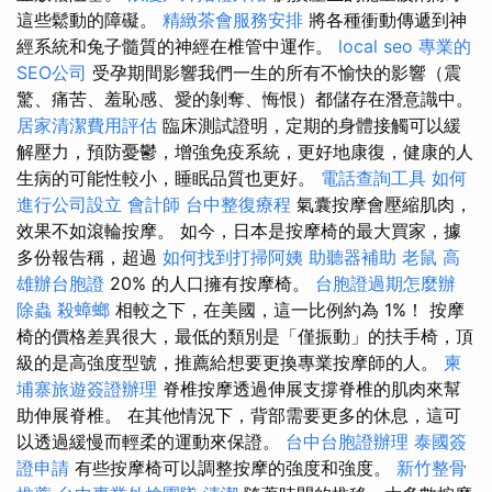
這些鬆動的障礙。
精緻茶會服務安排
將各種衝動傳遞到神
經系統和兔子髓質的神經在椎管中運作。
local seo
專業的
SEO公司
受孕期間影響我們一生的所有不愉快的影響（震
驚、痛苦、羞恥感、愛的剝奪、悔恨）都儲存在潛意識中。
居家清潔費用評估
臨床測試證明，定期的身體接觸可以緩
解壓力，預防憂鬱，增強免疫系統，更好地康復，健康的人
生病的可能性較小，睡眠品質也更好。
電話查詢工具
如何
進行公司設立
會計師
台中整復療程
氣囊按摩會壓縮肌肉，
效果不如滾輪按摩。 如今，日本是按摩椅的最大買家，據
多份報告稱，超過
如何找到打掃阿姨
助聽器補助
老鼠
高
雄辦台胞證
20% 的人口擁有按摩椅。
台胞證過期怎麼辦
除蟲
殺蟑螂
相較之下，在美國，這一比例約為 1%！ 按摩
椅的價格差異很大，最低的類別是「僅振動」的扶手椅，頂
級的是高強度型號，推薦給想要更換專業按摩師的人。
柬
埔寨旅遊簽證辦理
脊椎按摩透過伸展支撐脊椎的肌肉來幫
助伸展脊椎。 在其他情況下，背部需要更多的休息，這可
以透過緩慢而輕柔的運動來保證。
台中台胞證辦理
泰國簽
證申請
有些按摩椅可以調整按摩的強度和強度。
新竹整骨