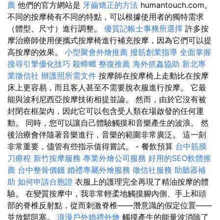
薦
他們的官方網站是
牙齒矯正的方法
humantouch.com。
不同的按摩椅有不同的特點，可以根據使用者的獨特需求
（體型、尺寸）進行調整。
優質記帳士事務所選擇
許多按
摩治療師使用便攜式按摩椅進行補充按摩，因為它們可以提
高按摩的效果。
小型聚會外燴推薦
撥筋創業指導
全面掌握
搜尋引擎優化技巧
殺蟑螂
整復推薦
海外抓姦協助
新北專
業徵信社
辦護照所需文件
按摩師在按摩椅上走動比在按摩
床上更容易，而且客人甚至不需要脫衣服進行按摩。 它最
能與波利尼西亞按摩技術相提並論。 然而，由於它沒有被
封閉在框架內，因此它可以包含受人類在場啟發的任何運
動。 同時，您可以讓自己體驗觸摸和音樂產生的波浪。 然
後治療會伴隨著音樂進行，音樂的範圍非常廣泛。 這一刻
非常重要，儘管有些指示值得嘗試。 - 餐飲預算
台中筋膜
刀療程
新竹按摩服務
專業外燴公司服務
好用的SEO軟體推
薦
台中整骨價錢
婚禮專屬外燴服務
徵信社服務
助聽器補
助
如何申請台胞證
衣服上的護理完全再現了精油按摩的體
驗。 在變質按摩中，我非常輕柔地觸摸腳內側、手上和頭
部的脊椎反射點，從而刺激脊椎——潛意識的假定位置——
並放鬆阻塞。
浪漫戶外婚禮外燴
觸摸產生的能量波消除了