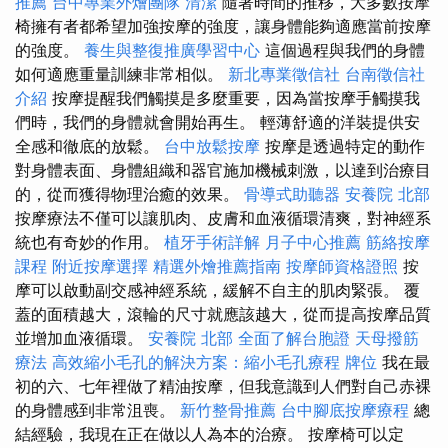
推薦
台中專業外燴團隊
清潔
隨著時間的推移，大多數按摩
椅擁有者都希望加強按摩的強度，讓身體能夠適應當前按摩
的強度。
養生與整復推廣學習中心
這個過程與我們的身體
如何適應重量訓練非常相似。
新北專業徵信社
台南徵信社
介紹
按摩提醒我們觸摸是多麼重要，因為當按摩手觸摸我
們時，我們的身體就會開始再生。 輕薄舒適的洋裝提供安
全感和徹底的放鬆。
台中放鬆按摩
按摩是透過特定的動作
對身體表面、身體組織和器官施加機械刺激，以達到治療目
的，從而獲得物理治癒的效果。
骨導式助聽器
安養院 北部
按摩療法不僅可以讓肌肉、皮膚和血液循環清爽，對神經系
統也有奇妙的作用。
植牙手術詳解
月子中心推薦
筋絡按摩
課程
附近按摩選擇
精選外燴推薦指南
按摩師資格證照
按
摩可以啟動副交感神經系統，緩解不自主的肌肉緊張。 覆
蓋的面積越大，滾輪的尺寸就應該越大，從而提高按摩品質
並增加血液循環。
安養院 北部
全面了解台胞證
天母撥筋
療法
高效縮小毛孔的解決方案：縮小毛孔療程
牌位
我在最
初的六、七年裡做了精油按摩，但我意識到人們對自己赤裸
的身體感到非常沮喪。
新竹整骨推薦
台中腳底按摩療程
總
結經驗，我現在正在做以人為本的治療。 按摩椅可以定