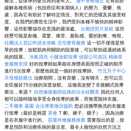
療法，從懷孕到嬰兒再到老年人。
逢甲脊椎矯正
它有助於
緩解各種疾病（包括癌症和末期病人）的壓力、憂鬱、焦
慮，因為它有助於了解特定情況、對死亡的恐懼及其接受程
度。 在我們的塵世生活中，我們受到各種不愉快的精神影
響，這些影響儲存在意識的最深處。
台胞證照片規範
這些
經歷可能是創傷、震驚、痛苦、羞恥感、愛的剝奪、悔恨。
社團法人登記申請全攻略
北屯整骨服務
這一切不僅僅是簡
單的按摩；放鬆肌肉和關節的阻塞後，可以幫助疏通經絡系
統的阻塞。
冷氣清洗
小腿放鬆按摩
偵探公司資訊
精緻茶
會服務安排
好的按摩師如果能在身體表面按照正確的順序
進行5次按摩，那麼他就是一個好的按摩師。
竹北月子中心
天母撥筋療法
治療期間，沒有音樂，沒有聊天，您可以完
全臣服於75分鐘的深度放鬆。 這徹底改變了非接觸式按摩
療法，來源？
自然修復臉部紋路的法令紋醫美
因此任何人
都可以隨時隨地享受全身按摩的效果，而無需脫掉衣服。
二手攤車
墓園
合法專業徵信協助
您必須攜帶換洗的衣服進
行按摩（最好是棉質
茶會
T 卹、褲子、襪子），因為治療
是在衣服中進行的。
苗栗外燴服務推薦
需要指出的是，按
摩是預防和治療疾病的最古老、最令人愉悅的自然方法之