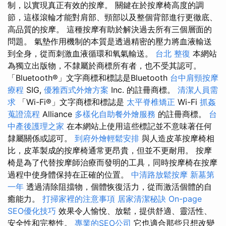
制，以實現真正有效的按摩。 關鍵在於按摩椅高度的調
節，這樣滾輪才能對肩部、頸部以及整個背部進行更徹底、
高品質的按摩。 這種按摩有助於解決過去所有三個層面的
問題。 氣墊作用機制的本質是透過精密的壓力將血液輸送
到全身，從而刺激血液循環和氧氣輸送。
台北 整復
本網站
為獨立出版物，不隸屬於商標所有者，也不受其認可。
「Bluetooth®」文字商標和標誌是Bluetooth
台中肩頸按摩
療程
SIG,
優雅西式外燴方案
Inc. 的註冊商標。
清潔人員需
求
「Wi-Fi®」文字商標和標誌是
太平脊椎矯正
Wi-Fi
抓姦
蒐證流程
Alliance
多樣化自助餐外燴服務
的註冊商標。
台
中產後護理之家
在本網站上使用這些標記並不意味著任何
隸屬關係或認可。
到府外燴輕鬆安排
與人造皮革按摩椅相
比，皮革製成的按摩椅通常更昂貴，但並不更耐用。 按摩
椅是為了代替按摩師治療而發明的工具，同時按摩椅在按摩
過程中使身體保持在正確的位置。
中清路放鬆按摩
新墓第
一年
透過清除阻擋物，個體恢復活力，從而激活個體的自
癒能力。
打掃家裡的注意事項
居家清潔秘訣
On-page
SEO優化技巧
效果令人愉悅、放鬆，提供舒適、靈活性、
安全性和完整性。
專業的SEO公司
它也適合那些只想改變