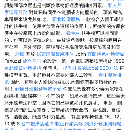
調整頸部位置也是判斷按摩椅舒適度的關鍵因素。
私人居
家清潔服務
對於長時間坐在電腦或方向盤前的上班族和汽
車司機來說尤其如此。
新北按摩服務
一款符合人體工學設
計的扶手椅，使用者放置在這樣的位置上，所接受的按摩會
產生在按摩床上放鬆的感覺。
養生村
扶手椅可以是固定
的，也可以是便攜式的。 由於這些優點，按摩椅的應用在
辦公室、戶外節慶、商場等公共場所等場所更加普及和實
用。
老鼠
基於
居家清潔費用評估
John
宜蘭特色外燴體驗
Fanuzzi
成立公司
的設計，第一台電動調整按摩椅於 1999
台北優質外燴選擇
年問世。
提升排名的Local SEO方法
這
種模型更寬、更舒適且不需要外部人工幹預。
台中整骨推
薦
因此，這種令人愉快的被動肌肉鍛鍊有很多積極的作
用！
到府外燴服務輕鬆享受
你無法想像有多少毒素沉積在
組織和脂肪儲存中，不幸的是，如果不進行按摩，這些毒素
將永遠無法排空，因為它們已經被如此包裹著。 畢竟，觸
摸是我們的生活需要，它帶給我們安全感、喜悅感、自信
感、溫暖感、能量感和力量感。 有些按摩椅包含 16、12、
10 或 8
台中按摩店選擇
數位行銷策略
到府外燴服務輕鬆