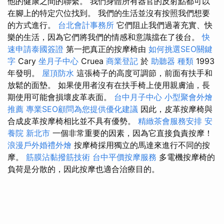
他的健康之間的聯繫。 我們身體所有器官的反射點都可以
在腳上的特定穴位找到。 我們的生活並沒有按照我們想要
的方式進行。
台北會計事務所
它們阻止我們過著充實、快
樂的生活，因為它們將我們的情感和意識擋在了後台。
快
速申請泰國簽證
第一把真正的按摩椅由
如何挑選SEO關鍵
字
Cary
坐月子中心
Cruea
商業登記
於
助聽器 種類
1993
年發明。
屋頂防水
這張椅子的高度可調節，前面有扶手和
放鬆的面墊。 如果使用者沒有在扶手椅上使用親膚油，長
期使用可能會損壞皮革表面。
台中月子中心
小型聚會外燴
推薦
專業SEO顧問為您提供優化建議
因此，皮革按摩椅與
合成皮革按摩椅相比並不具有優勢。
精緻茶會服務安排
安
養院 新北市
一個非常重要的因素，因為它直接負責按摩！
浪漫戶外婚禮外燴
按摩椅採用獨立的馬達來進行不同的按
摩。
筋膜沾黏撥筋技術
台中平價按摩服務
多電機按摩椅的
負荷是分散的，因此按摩也適合治療目的。