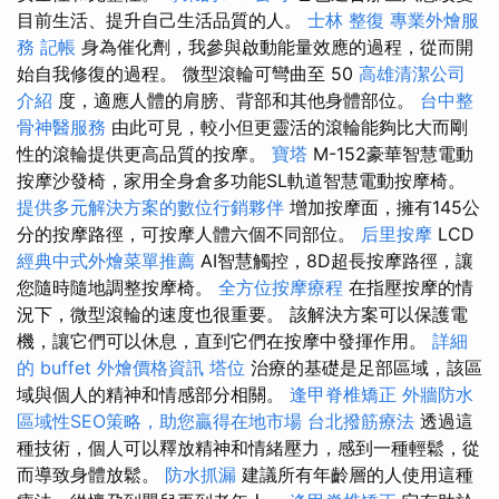
目前生活、提升自己生活品質的人。
士林 整復
專業外燴服
務
記帳
身為催化劑，我參與啟動能量效應的過程，從而開
始自我修復的過程。 微型滾輪可彎曲至 50
高雄清潔公司
介紹
度，適應人體的肩膀、背部和其他身體部位。
台中整
骨神醫服務
由此可見，較小但更靈活的滾輪能夠比大而剛
性的滾輪提供更高品質的按摩。
寶塔
M-152豪華智慧電動
按摩沙發椅，家用全身倉多功能SL軌道智慧電動按摩椅。
提供多元解決方案的數位行銷夥伴
增加按摩面，擁有145公
分的按摩路徑，可按摩人體六個不同部位。
后里按摩
LCD
經典中式外燴菜單推薦
AI智慧觸控，8D超長按摩路徑，讓
您隨時隨地調整按摩椅。
全方位按摩療程
在指壓按摩的情
況下，微型滾輪的速度也很重要。 該解決方案可以保護電
機，讓它們可以休息，直到它們在按摩中發揮作用。
詳細
的 buffet 外燴價格資訊
塔位
治療的基礎是足部區域，該區
域與個人的精神和情感部分相關。
逢甲脊椎矯正
外牆防水
區域性SEO策略，助您贏得在地市場
台北撥筋療法
透過這
種技術，個人可以釋放精神和情緒壓力，感到一種輕鬆，從
而導致身體放鬆。
防水抓漏
建議所有年齡層的人使用這種