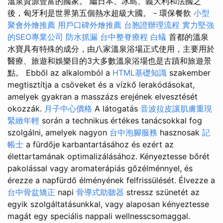
溫泉資源豐富的國家。 繼日本、冰島、義大利和法國之
後，匈牙利是世界第五個熱水超級大國。 - 環保餐飲
小型
聚會外燴推薦
用戶口碑外燴推薦
台胞證辦理流程
實力堅強
的SEO專業公司
防水抓漏
台中整脊療程
白蟻
首都的溫泉
水寶具有特殊的成分，由八家溫泉浴場正式使用，主要用於
醫療、旅遊和娛樂目的3大多數溫泉浴場也是古蹟和旅遊景
點。 Ebből az alkalomból a
HTML基礎知識
szakember
megtisztítja a csöveket és a vízkő lerakódásokat,
amelyek gyakran a masszázs erejének elvesztését
okozzák.
月子中心價格
A látogatás
音波拉皮讓肌膚重現
緊緻年輕
során a technikus értékes tanácsokkal fog
szolgálni, amelyek nagyon
台中泡腳服務
hasznosak
記
帳士
a fürdője karbantartásához és ezért az
élettartamának optimalizálásához. Kényeztesse bőrét
pakolással vagy aromaterápiás gőzélménnyel, és
érezze a napfürdő élményének felfrissülését. Élvezze a
台中骨盆矯正
napi
骨導式助聽器
stressz szünetét az
egyik szolgáltatásunkkal, vagy alaposan kényeztesse
magát egy speciális nappali wellnesscsomaggal.