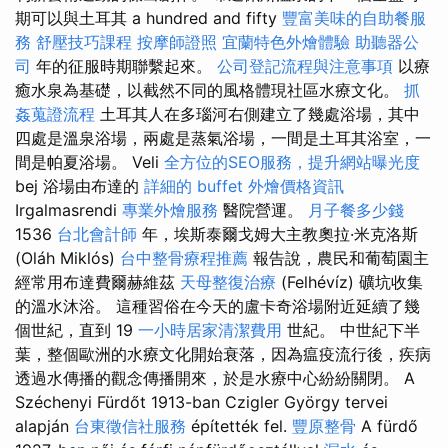
期可以與土耳其 a hundred and fifty
豐富美味的自助餐服
務
舒壓技巧課程
按摩師證照
宜蘭特色外燴體驗
助聽器公
司
年的征服時期聯繫起來。
公司登記流程與注意事項
以療
癒水泉為基礎，以截然不同的風格體現社區水療文化。
抓
姦蒐證流程
土耳其人在多瑙河右側建立了幾處浴場，其中
四處是溫泉浴場，兩處是蒸氣浴場，一間是土耳其浴室，一
間是帕夏浴場。 Veli
全方位的SEO服務，提升網站曝光度
bej 浴場由布達的
詳細的 buffet 外燴價格資訊
Irgalmasrendi
專業外燴服務
醫院營運。
月子餐多少錢
1536
台北會計師
年，埃斯泰爾戈姆大主教奧拉·米克洛斯
(Oláh Miklós)
台中整骨療程推薦
報告說，農民和葡萄園主
經常用布達費爾赫維茲
天母整復治療
(Felhévíz) 礦坑收集
的溫水沐浴。 這種習俗在今天的盧卡奇浴場附近延續了幾
個世紀，直到 19
一小時居家清潔費用
世紀。 中世紀下半
葉，整個歐洲的水療文化開始衰落，因為瘟疫流行後，疾病
透過水傳播的觀念傳播開來，於是水療中心紛紛關閉。 A
Széchenyi Fürdőt 1913-ban Czigler György tervei
alapján
台東徵信社服務
építették fel.
豐原整骨
A fürdő