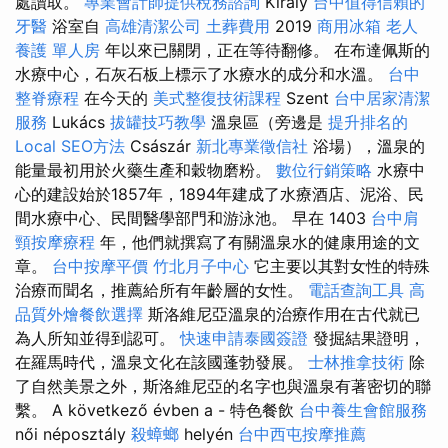
處讀取。
專業會計師提供稅務諮詢
Király
台中值得信賴的
牙醫
浴室自
高雄清潔公司
土葬費用
2019
商用冰箱
老人
養護 單人房
年以來已關閉，正在等待翻修。 在布達佩斯的
水療中心，石灰石板上標示了水療水的成分和水溫。
台中
整脊療程
在今天的
美式整復技術課程
Szent
台中居家清潔
服務
Lukács
拔罐技巧教學
溫泉區（旁邊是
提升排名的
Local SEO方法
Császár
新北專業徵信社
浴場），溫泉的
能量最初用於火藥生產和穀物磨粉。
數位行銷策略
水療中
心的建設始於1857年，1894年建成了水療酒店、泥浴、民
間水療中心、民間醫學部門和游泳池。 早在 1403
台中肩
頸按摩療程
年，他們就撰寫了有關溫泉水的健康用途的文
章。
台中按摩平價
竹北月子中心
它主要以其對女性的特殊
治療而聞名，推薦給所有年齡層的女性。
電話查詢工具
高
品質外燴餐飲選擇
斯洛維尼亞溫泉的治療作用在古代就已
為人所知並得到認可。
快速申請泰國簽證
發掘結果證明，
在羅馬時代，溫泉文化在該國蓬勃發展。
士林推拿技術
除
了自然美景之外，斯洛維尼亞的名字也與溫泉有著密切的聯
繫。 A következő évben a - 特色餐飲
台中養生會館服務
női néposztály
殺蟑螂
helyén
台中西屯按摩推薦