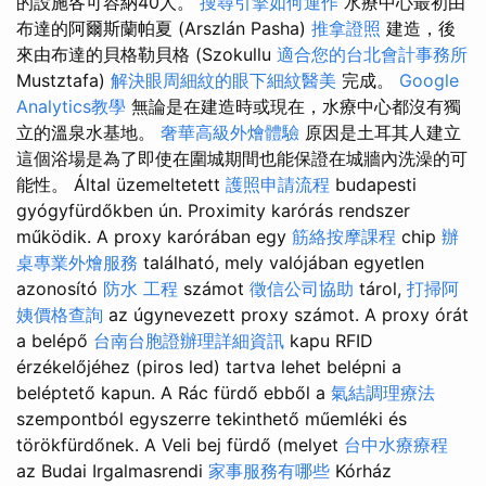
的設施各可容納40人。
搜尋引擎如何運作
水療中心最初由
布達的阿爾斯蘭帕夏 (Arszlán Pasha)
推拿證照
建造，後
來由布達的貝格勒貝格 (Szokullu
適合您的台北會計事務所
Mustztafa)
解決眼周細紋的眼下細紋醫美
完成。
Google
Analytics教學
無論是在建造時或現在，水療中心都沒有獨
立的溫泉水基地。
奢華高級外燴體驗
原因是土耳其人建立
這個浴場是為了即使在圍城期間也能保證在城牆內洗澡的可
能性。 Által üzemeltetett
護照申請流程
budapesti
gyógyfürdőkben ún. Proximity karórás rendszer
működik. A proxy karórában egy
筋絡按摩課程
chip
辦
桌專業外燴服務
található, mely valójában egyetlen
azonosító
防水 工程
számot
徵信公司協助
tárol,
打掃阿
姨價格查詢
az úgynevezett proxy számot. A proxy órát
a belépő
台南台胞證辦理詳細資訊
kapu RFID
érzékelőjéhez (piros led) tartva lehet belépni a
beléptető kapun. A Rác fürdő ebből a
氣結調理療法
szempontból egyszerre tekinthető műemléki és
törökfürdőnek. A Veli bej fürdő (melyet
台中水療療程
az Budai Irgalmasrendi
家事服務有哪些
Kórház