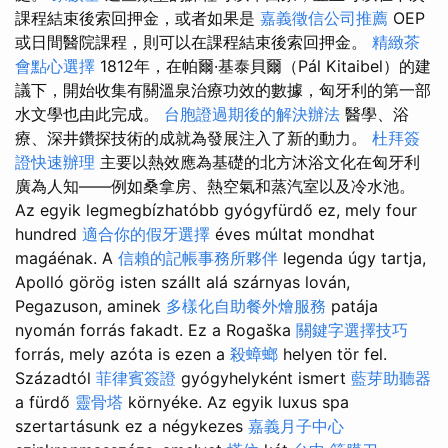
課程結束後索回押金，或者如果是
嘉義徵信公司推薦
OEP
或日間醫院課程，則可以在課程結束後索回押金。
精緻茶
會點心選擇
1812年，在帕爾·基泰貝爾（Pál Kitaibel）的建
議下，開始收集有關溫泉治療功效的數據，匈牙利的第一部
水文學也由此完成。
台胞證過期後的解決辦法
醫學、浴
療、深井鑽探技術的成就為發展注入了新的動力。
杜拜簽
證快速辦理
主要以熱效應為基礎的北方沐浴文化在匈牙利
廣為人知——例如桑拿房、熱空氣和蒸汽室以及冷水池。
Az egyik legmegbízhatóbb gyógyfürdő ez, mely four
hundred
適合你的假牙選擇
éves múltat mondhat
magáénak. A
信賴的記帳事務所夥伴
legenda úgy tartja,
Apolló görög isten szállt alá szárnyas lován,
Pegazuson, aminek
多樣化自助餐外燴服務
patája
nyomán forrás fakadt. Ez a Rogaška
關鍵字選擇技巧
forrás, mely azóta is ezen a
殺蟑螂
helyen tör fel.
Századtól
菲律賓簽證
gyógyhelyként ismert
藍芽助聽器
a fürdő
靈骨塔
környéke. Az egyik luxus spa
szertartásunk ez a négykezes
嘉義月子中心