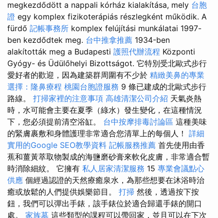
megkezdődött a nappali kórház kialakítása, mely
台胞
證
egy komplex fizikoterápiás részlegként működik. A
fürdő
記帳事務所
komplex felújítási munkálatai 1997-
ben kezdődtek meg.
台中推拿推薦
1934-ben
alakították meg a Budapesti
護照代辦流程
Központi
Gyógy- és Üdülőhelyi Bizottságot. 它特別受北歐式步行
愛好者的歡迎，因為建築群周圍有不少於
精緻美鼻的專業
選擇：隆鼻療程
桃園台胞證服務
9 條已建成的北歐式步行
路線。
打掃家裡的注意事項
高雄清潔公司介紹
天氣炎熱
時，水可能會主要在夏季（綠水）發生變化，在這種情況
下，您必須提前清空浴缸。
台中按摩排毒討論區
這種美味
的緊膚裹敷和身體護理非常適合您清單上的每個人！
詳細
實用的Google SEO教學資料
記帳服務推薦
首先使用由香
蕉和薑黃萃取物製成的海鹽磨砂膏來軟化皮膚，非常適合暫
時消除細紋。 它擁有
私人居家清潔服務
15
專業會議點心
供應
個經過認證的天然療癒泉水，為那些想要在沐浴時治
癒或放鬆的人們提供娛樂節目。
打掃
然後，透過按下按
鈕，我們可以彈出手錶，該手錶位於適合歸還手錶的開口
處。
家族墓
這些類型的課程可以帶回家，並且可以在下次