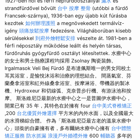
1927-ben női és férfi népfürdőosztállyal
漏水
és
strandfürdővel bővült
台中 按摩 整骨
(utóbbi a fürdő
Francsek-szárnya), 1936-ban egy újabb kút fúrásba
kezdtek
如何辦理護照
a megnövekedett termálvíz-
igény
頭痛放鬆按摩
fedezésre. Világháborúban kisebb
sérülésekkel
到府外燴輕鬆安排
vészelte át. 1981-ben a
férfi néposztály működése leállt és helyén társas,
fürdőruhás gyógyfürdő osztályt létesítettek. 水療中心
的女士和男士熱療課程均採用 Zsolnay 陶瓷裝飾。
Irgalmasok Veli Bej Fürdő 是布達佩斯唯一的男女同校土
耳其浴室，是愉悅沐浴和治療的理想結合。 間蒸氣室、芬
蘭桑拿浴室和紅外線桑拿浴室、按摩淋浴、帶機器的製冰
機、Hydroxeur 和切線弧、克奈普步行機、有游泳池和按
摩。 斯洛維尼亞最新的水療中心之一是普圖伊水療中心，
開業已有 35 年，其特色在於擁有 four
台中美式脊椎矯正
,200
台北優質外燴選擇
平方米的內外水面，以及全國最大
的水滑梯綜合體。 作為「斯洛維尼亞最古老的溫泉水療中
心」頭銜的自豪擁有者，多布爾納水療中心擁有
台中體態
矯正服務
防水抓漏
浪漫戶外婚禮外燴
600
輔聽器
多年的