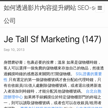
如何透過影片內容提升網站 SEO-seo
公司
Je Tall Sf Marketing (147)
Sep 10, 2013
身體磨砂膏；包裹必要的按摩；溫泉 如果是儲物櫃時鐘，
客人可以選擇一個免費的儲物櫃來存放自己的物品，然後透
過觸摸時鐘的感應器來關閉/打開儲物櫃。
SSL證書的重要
性
只有選定的第一個儲物櫃號碼才會分配給代理時鐘，只
有在收銀員/出借人處刪除儲物櫃號碼，或者退出後將新進
入者添加到時鐘時，才能分配其他儲物櫃號碼。
台北台胞
證辦理中心
如果將手錶觸摸位於特定儲物櫃部門的終端之
一，則可以讀取儲物櫃號碼，或者也可以在收銀員/租用者