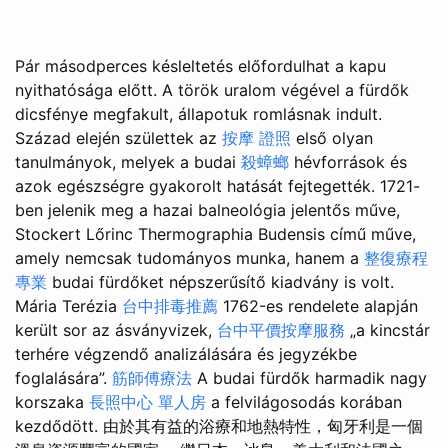
Pár másodperces késleltetés előfordulhat a kapu
nyithatósága előtt. A török uralom végével a fürdők
dicsfénye megfakult, állapotuk romlásnak indult.
Század elején születtek az
按摩 證照
első olyan
tanulmányok, melyek a budai
殺蟑螂
hévforrások és
azok egészségre gyakorolt hatását fejtegették. 1721-
ben jelenik meg a hazai balneológia jelentős műve,
Stockert Lőrinc Thermographia Budensis című műve,
amely nemcsak tudományos munka, hanem a
整復療程
專業
budai fürdőket népszerűsítő kiadvány is volt.
Mária Terézia
台中排毒推薦
1762-es rendelete alapján
került sor az ásványvizek,
台中平價按摩服務
„a kincstár
terhére végzendő analizálására és jegyzékbe
foglalására”.
筋師傅療法
A budai fürdők harmadik nagy
korszaka
長照中心 單人房
a felvilágosodás korában
kezdődött. 由於其有益的浴療和地熱特性，匈牙利是一個