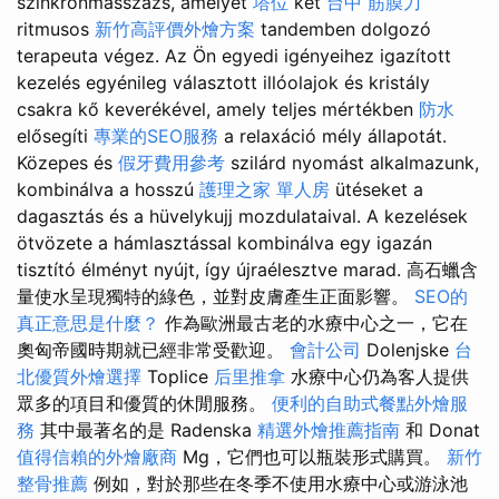
szinkronmasszázs, amelyet
塔位
két
台中 筋膜刀
ritmusos
新竹高評價外燴方案
tandemben dolgozó
terapeuta végez. Az Ön egyedi igényeihez igazított
kezelés egyénileg választott illóolajok és kristály
csakra kő keverékével, amely teljes mértékben
防水
elősegíti
專業的SEO服務
a relaxáció mély állapotát.
Közepes és
假牙費用參考
szilárd nyomást alkalmazunk,
kombinálva a hosszú
護理之家 單人房
ütéseket a
dagasztás és a hüvelykujj mozdulataival. A kezelések
ötvözete a hámlasztással kombinálva egy igazán
tisztító élményt nyújt, így újraélesztve marad. 高石蠟含
量使水呈現獨特的綠色，並對皮膚產生正面影響。
SEO的
真正意思是什麼？
作為歐洲最古老的水療中心之一，它在
奧匈帝國時期就已經非常受歡迎。
會計公司
Dolenjske
台
北優質外燴選擇
Toplice
后里推拿
水療中心仍為客人提供
眾多的項目和優質的休閒服務。
便利的自助式餐點外燴服
務
其中最著名的是 Radenska
精選外燴推薦指南
和 Donat
值得信賴的外燴廠商
Mg，它們也可以瓶裝形式購買。
新竹
整骨推薦
例如，對於那些在冬季不使用水療中心或游泳池