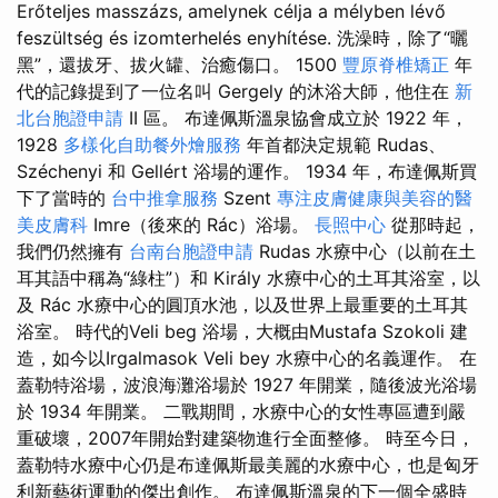
Erőteljes masszázs, amelynek célja a mélyben lévő
feszültség és izomterhelés enyhítése. 洗澡時，除了“曬
黑”，還拔牙、拔火罐、治癒傷口。 1500
豐原脊椎矯正
年
代的記錄提到了一位名叫 Gergely 的沐浴大師，他住在
新
北台胞證申請
II 區。 布達佩斯溫泉協會成立於 1922 年，
1928
多樣化自助餐外燴服務
年首都決定規範 Rudas、
Széchenyi 和 Gellért 浴場的運作。 1934 年，布達佩斯買
下了當時的
台中推拿服務
Szent
專注皮膚健康與美容的醫
美皮膚科
Imre（後來的 Rác）浴場。
長照中心
從那時起，
我們仍然擁有
台南台胞證申請
Rudas 水療中心（以前在土
耳其語中稱為“綠柱”）和 Király 水療中心的土耳其浴室，以
及 Rác 水療中心的圓頂水池，以及世界上最重要的土耳其
浴室。 時代的Veli beg 浴場，大概由Mustafa Szokoli 建
造，如今以Irgalmasok Veli bey 水療中心的名義運作。 在
蓋勒特浴場，波浪海灘浴場於 1927 年開業，隨後波光浴場
於 1934 年開業。 二戰期間，水療中心的女性專區遭到嚴
重破壞，2007年開始對建築物進行全面整修。 時至今日，
蓋勒特水療中心仍是布達佩斯最美麗的水療中心，也是匈牙
利新藝術運動的傑出創作。 布達佩斯溫泉的下一個全盛時