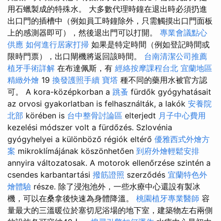
用石蠟製成的特殊水。 大多數代理時鐘在退出時必須扔進
出口門的插槽中（例如員工時鐘除外，只需觸摸出口門面板
上的感測器即可），然後退出門可以打開。
專業會議點心
供應
如何進行居家打掃
如果是特定時間（例如登記時間或
限時門票），出口閘機將返回該時間。
台南清潔公司推薦
植牙手術詳解
在布達佩斯，有
經絡按摩課程台北
宜蘭地區
精緻外燴
19
換發護照手續
寶塔
種不同的藥用水被官方認
可。 A kora-középkorban a
跳蚤
fürdők gyógyhatásait
az orvosi gyakorlatban is felhasználták, a lakók
安養院
北部
körében is
台中整骨討論區
elterjedt
月子中心費用
kezelési módszer volt a fürdőzés. Szlovénia
gyógyhelyei a különböző régiók eltérő
優雅西式外燴方
案
mikroklímájának köszönhetően
到府外燴輕鬆安排
annyira változatosak. A motorok ellenőrzése szintén a
csendes karbantartási
撥筋證照
szerződés
宜蘭特色外
燴體驗
része. 除了浸泡池外，一些水療中心還設有製冰
機，可以在桑拿後快速為身體降溫。
桃園植牙專業醫師
容
量最大的三溫暖位於塞切尼浴場的地下室，建築物左右兩側