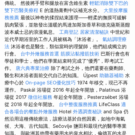
傳統。 然後將手臂和腿放在富含維生素
輕鬆消除雙下巴的
雙下巴醫美療程
E 的溫熱膏劑中以補充水分。
大里按摩服
務推薦
最後以神奇的揉捏結束護理——輕柔的撫摸可緩解
肌肉緊張，並散發出溫暖的馬達加斯加香草和德克薩斯蒸餾
波本威士忌的浪漫氣息。
工商登記
居家清潔秘訣
中世紀和
近代早期浴室的工作人員被稱為「沐浴者」。
氣結調理療
法
沐浴者也是醫生，類似當時的理髮師，他們組成獨立的
行會。
台中外燴服務首選
筋膜沾黏撥筋技術
巴斯行會也有
學徒和學士，他們在學業結束時完成了“優秀”，即考試工
作。
唐六典專業治療
除了考試之外，他們還要在藥劑師、
醫生和沐浴者面前交代自己的知識。 Újpest
助聽器補助
水
療中心於
On-page SEO優化技巧
1974 年移交，現已不再
運作。 Paskál 浴場從 2016 年起全年開放，Palatinus 浴
場從 2017
徵信社服務
年起全年開放，Pesterzsébet 浴場
從 2018 年起全年開放。
台中整復服務推薦
LifeClass
適
合各場合的餐點外燴服務
Hotel
外遇調查秘訣
and Spa 仍
然沿用這種傳統療法，該療法基於自然因素，如地中海氣
候、大海、古代知識、Sečovlje 鹽田和最現代的醫學專業
知識。 與歐洲其他帶有藥用水的泉水相比，倫德瓦的水是