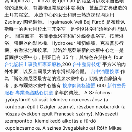
為“kaplidza”、“ilidza”或“germáb”的浴室可以表示自然噴
發的溫泉水、有圍欄但開放的沐浴場所，甚至是古典建造的
土耳其浴室。 水療中心的女士和男士熱療課程均採用
Zsolnay 陶瓷裝飾。 Irgalmasok Veli Bej Fürdő 是布達佩
斯唯一的男女同校土耳其浴室，是愉悅沐浴和治療的理想結
合。 間蒸氣室、芬蘭桑拿浴室和紅外線桑拿浴室、按摩淋
浴、帶機器的製冰機、Hydroxeur 和切線弧、克奈普步行
機、有游泳池和按摩。 斯洛維尼亞最新的水療中心之一是
普圖伊水療中心，開業已有 35 年，其特色在於擁有 four
台北記帳士事務所專業服務
,200
台中整骨技術
平方米的內
外水面，以及全國最大的水滑梯綜合體。
台中油壓按摩
作
為「斯洛維尼亞最古老的溫泉水療中心」頭銜的自豪擁有
者，多布爾納水療中心擁有
按摩師資格證照
600
新竹整骨
服務
專業會議點心供應
多年的傳統。 A Széchenyi
gyógyfürdő stílusát tekintve neoreneszánsz (a
korábban épült Czigler-szárny), részben neobarokk (a
húszas években épült Francsek-szárny). Művészeti
szempontból kiemelkedő alkotás a fürdő
kupolacsarnoka. A színes üvegablakokat Róth Miksa