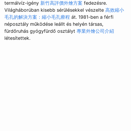
termálvíz-igény
新竹高評價外燴方案
fedezésre.
Világháborúban kisebb sérülésekkel vészelte
高效縮小
毛孔的解決方案：縮小毛孔療程
át. 1981-ben a férfi
néposztály működése leállt és helyén társas,
fürdőruhás gyógyfürdő osztályt
專業外燴公司介紹
létesítettek.