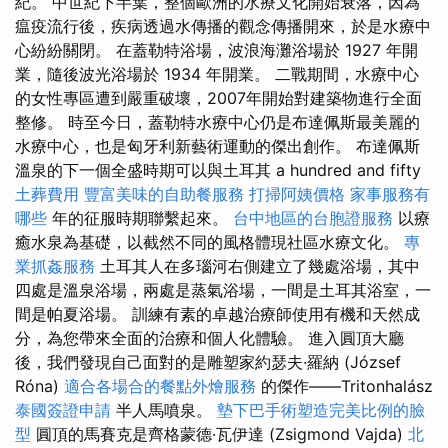
紀。 中世紀下半葉，整個歐洲的水療文化開始衰落，因為
瘟疫流行後，疾病透過水傳播的觀念傳播開來，於是水療中
心紛紛關閉。 在蓋勒特浴場，波浪海灘浴場於 1927 年開
業，隨後波光浴場於 1934 年開業。 二戰期間，水療中心
的女性專區遭到嚴重破壞，2007年開始對建築物進行全面
整修。 時至今日，蓋勒特水療中心仍是布達佩斯最美麗的
水療中心，也是匈牙利新藝術運動的傑出創作。 布達佩斯
溫泉的下一個全盛時期可以與土耳其 a hundred and fifty
土葬費用
豐富美味的自助餐服務
打掃阿姨價格
家事服務有
哪些
年的征服時期聯繫起來。
台中地區的台胞證服務
以療
癒水泉為基礎，以截然不同的風格體現社區水療文化。
專
業抓姦服務
土耳其人在多瑙河右側建立了幾處浴場，其中
四處是溫泉浴場，兩處是蒸氣浴場，一間是土耳其浴室，一
間是帕夏浴場。 訓練有素的卓越治療師使用有機和天然成
分，為您帶來全面的治療和個人化體驗。 進入圓頂大廳
後，我們發現自己面對的是雕塑家約瑟夫·羅納 (József
Róna)
適合各場合的餐點外燴服務
的傑作——Tritonhalász
泰國簽證申請
半人馬噴泉。
墊下巴手術塑造完美比例的臉
型
圓頂的馬賽克是齊格蒙德·瓦伊達 (Zsigmond Vajda)
北