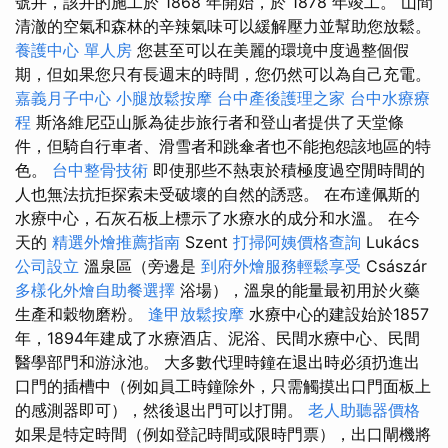
號井，該井的施工於 1868 年開始，於 1878 年竣工。 山間
清澈的空氣和森林的辛辣氣味可以緩解壓力並幫助您放鬆。
養護中心 單人房
您甚至可以在美麗的環境中度過整個假
期，但如果您只有長週末的時間，您仍然可以為自己充電。
嘉義月子中心
小腿放鬆按摩
台中產後護理之家
台中水療療
程
斯洛維尼亞山脈為徒步旅行者和登山者提供了天堂條
件，但騎自行車者、滑雪者和跳傘者也不能抱怨該地區的特
色。
台中整骨技術
即使那些不熱衷於積極度過空閒時間的
人也無法抗拒探索未受破壞的自然的誘惑。 在布達佩斯的
水療中心，石灰石板上標示了水療水的成分和水溫。 在今
天的
精選外燴推薦指南
Szent
打掃阿姨價格查詢
Lukács
公司設立
溫泉區（旁邊是
到府外燴服務輕鬆享受
Császár
多樣化外燴自助餐選擇
浴場），溫泉的能量最初用於火藥
生產和穀物磨粉。
逢甲放鬆按摩
水療中心的建設始於1857
年，1894年建成了水療酒店、泥浴、民間水療中心、民間
醫學部門和游泳池。 大多數代理時鐘在退出時必須扔進出
口門的插槽中（例如員工時鐘除外，只需觸摸出口門面板上
的感測器即可），然後退出門可以打開。
老人助聽器價格
如果是特定時間（例如登記時間或限時門票），出口閘機將