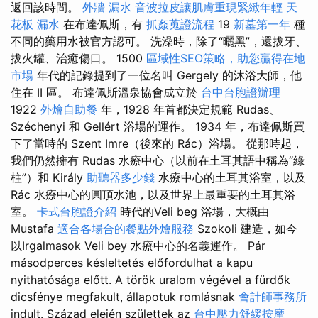
返回該時間。
外牆 漏水
音波拉皮讓肌膚重現緊緻年輕
天
花板 漏水
在布達佩斯，有
抓姦蒐證流程
19
新墓第一年
種
不同的藥用水被官方認可。 洗澡時，除了“曬黑”，還拔牙、
拔火罐、治癒傷口。 1500
區域性SEO策略，助您贏得在地
市場
年代的記錄提到了一位名叫 Gergely 的沐浴大師，他
住在 II 區。 布達佩斯溫泉協會成立於
台中台胞證辦理
1922
外燴自助餐
年，1928 年首都決定規範 Rudas、
Széchenyi 和 Gellért 浴場的運作。 1934 年，布達佩斯買
下了當時的 Szent Imre（後來的 Rác）浴場。 從那時起，
我們仍然擁有 Rudas 水療中心（以前在土耳其語中稱為“綠
柱”）和 Király
助聽器多少錢
水療中心的土耳其浴室，以及
Rác 水療中心的圓頂水池，以及世界上最重要的土耳其浴
室。
卡式台胞證介紹
時代的Veli beg 浴場，大概由
Mustafa
適合各場合的餐點外燴服務
Szokoli 建造，如今
以Irgalmasok Veli bey 水療中心的名義運作。 Pár
másodperces késleltetés előfordulhat a kapu
nyithatósága előtt. A török uralom végével a fürdők
dicsfénye megfakult, állapotuk romlásnak
會計師事務所
indult. Század elején születtek az
台中壓力舒緩按摩