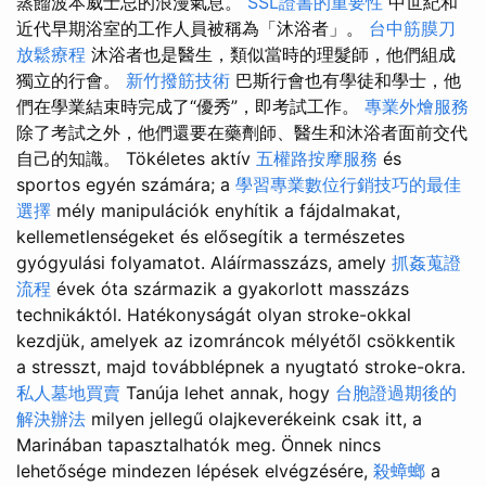
蒸餾波本威士忌的浪漫氣息。
SSL證書的重要性
中世紀和
近代早期浴室的工作人員被稱為「沐浴者」。
台中筋膜刀
放鬆療程
沐浴者也是醫生，類似當時的理髮師，他們組成
獨立的行會。
新竹撥筋技術
巴斯行會也有學徒和學士，他
們在學業結束時完成了“優秀”，即考試工作。
專業外燴服務
除了考試之外，他們還要在藥劑師、醫生和沐浴者面前交代
自己的知識。 Tökéletes aktív
五權路按摩服務
és
sportos egyén számára; a
學習專業數位行銷技巧的最佳
選擇
mély manipulációk enyhítik a fájdalmakat,
kellemetlenségeket és elősegítik a természetes
gyógyulási folyamatot. Aláírmasszázs, amely
抓姦蒐證
流程
évek óta származik a gyakorlott masszázs
technikáktól. Hatékonyságát olyan stroke-okkal
kezdjük, amelyek az izomráncok mélyétől csökkentik
a stresszt, majd továbblépnek a nyugtató stroke-okra.
私人墓地買賣
Tanúja lehet annak, hogy
台胞證過期後的
解決辦法
milyen jellegű olajkeverékeink csak itt, a
Marinában tapasztalhatók meg. Önnek nincs
lehetősége mindezen lépések elvégzésére,
殺蟑螂
a