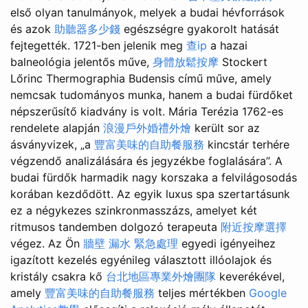
első olyan tanulmányok, melyek a budai hévforrások
és azok
助聽器多少錢
egészségre gyakorolt hatását
fejtegették. 1721-ben jelenik meg
查ip
a hazai
balneológia jelentős műve,
身體放鬆按摩
Stockert
Lőrinc Thermographia Budensis című műve, amely
nemcsak tudományos munka, hanem a budai fürdőket
népszerűsítő kiadvány is volt. Mária Terézia 1762-es
rendelete alapján
浪漫戶外婚禮外燴
került sor az
ásványvizek, „a
豐富美味的自助餐服務
kincstár terhére
végzendő analizálására és jegyzékbe foglalására”. A
budai fürdők harmadik nagy korszaka a felvilágosodás
korában kezdődött. Az egyik luxus spa szertartásunk
ez a négykezes szinkronmasszázs, amelyet két
ritmusos tandemben dolgozó terapeuta
附近按摩選擇
végez. Az Ön
牆壁 漏水 緊急處理
egyedi igényeihez
igazított kezelés egyénileg választott illóolajok és
kristály csakra kő
台北地區專業外燴團隊
keverékével,
amely
豐富美味的自助餐服務
teljes mértékben
Google