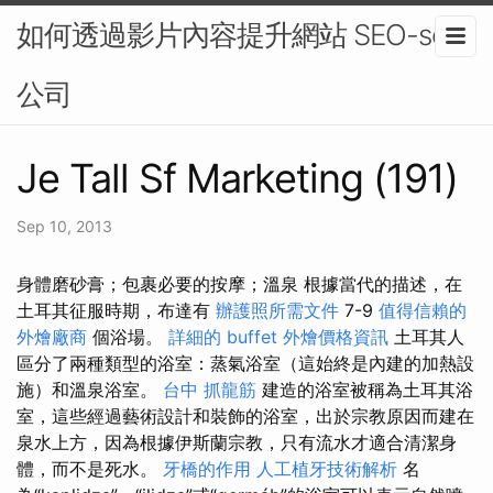
如何透過影片內容提升網站 SEO-seo
公司
Je Tall Sf Marketing (191)
Sep 10, 2013
身體磨砂膏；包裹必要的按摩；溫泉 根據當代的描述，在
土耳其征服時期，布達有
辦護照所需文件
7-9
值得信賴的
外燴廠商
個浴場。
詳細的 buffet 外燴價格資訊
土耳其人
區分了兩種類型的浴室：蒸氣浴室（這始終是內建的加熱設
施）和溫泉浴室。
台中 抓龍筋
建造的浴室被稱為土耳其浴
室，這些經過藝術設計和裝飾的浴室，出於宗教原因而建在
泉水上方，因為根據伊斯蘭宗教，只有流水才適合清潔身
體，而不是死水。
牙橋的作用
人工植牙技術解析
名