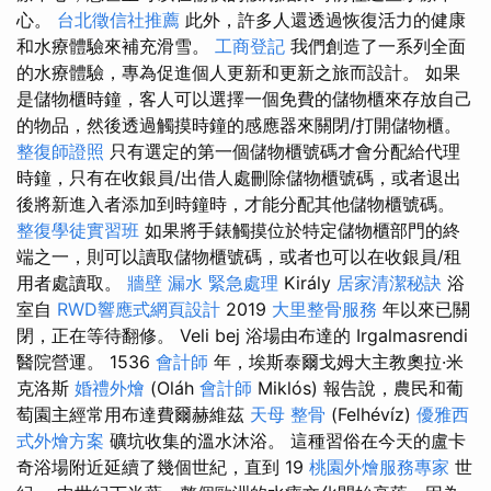
心。
台北徵信社推薦
此外，許多人還透過恢復活力的健康
和水療體驗來補充滑雪。
工商登記
我們創造了一系列全面
的水療體驗，專為促進個人更新和更新之旅而設計。 如果
是儲物櫃時鐘，客人可以選擇一個免費的儲物櫃來存放自己
的物品，然後透過觸摸時鐘的感應器來關閉/打開儲物櫃。
整復師證照
只有選定的第一個儲物櫃號碼才會分配給代理
時鐘，只有在收銀員/出借人處刪除儲物櫃號碼，或者退出
後將新進入者添加到時鐘時，才能分配其他儲物櫃號碼。
整復學徒實習班
如果將手錶觸摸位於特定儲物櫃部門的終
端之一，則可以讀取儲物櫃號碼，或者也可以在收銀員/租
用者處讀取。
牆壁 漏水 緊急處理
Király
居家清潔秘訣
浴
室自
RWD響應式網頁設計
2019
大里整骨服務
年以來已關
閉，正在等待翻修。 Veli bej 浴場由布達的 Irgalmasrendi
醫院營運。 1536
會計師
年，埃斯泰爾戈姆大主教奧拉·米
克洛斯
婚禮外燴
(Oláh
會計師
Miklós) 報告說，農民和葡
萄園主經常用布達費爾赫維茲
天母 整骨
(Felhévíz)
優雅西
式外燴方案
礦坑收集的溫水沐浴。 這種習俗在今天的盧卡
奇浴場附近延續了幾個世紀，直到 19
桃園外燴服務專家
世