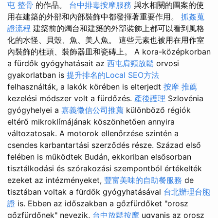
屯 整骨
的作品。
台中排毒按摩服務
與水相關的圖案的使
用在建築的外部和內部裝飾中都發揮著重要作用。
抓姦蒐
證流程
建築前的燭台和建築的外部裝飾上都可以看到風格
化的水怪、貝殼、魚、美人魚。 這些元素也被用在用作室
內裝飾的柱頭、裝飾器皿和瓷磚上。 A kora-középkorban
a fürdők gyógyhatásait az
西屯肩頸放鬆
orvosi
gyakorlatban is
提升排名的Local SEO方法
felhasználták, a lakók körében is elterjedt
按摩 推薦
kezelési módszer volt a fürdőzés.
產後護理
Szlovénia
gyógyhelyei a
嘉義徵信公司推薦
különböző régiók
eltérő mikroklímájának köszönhetően annyira
változatosak. A motorok ellenőrzése szintén a
csendes karbantartási szerződés része. Század első
felében is működtek Budán, ekkoriban elsősorban
tisztálkodási és szórakozási szempontból értékelték
ezeket az intézményeket,
豐富美味的自助餐服務
de
tisztában voltak a fürdők gyógyhatásával
台北辦理台胞
證
is. Ebben az időszakban a gőzfürdőket "orosz
gőzfürdőnek" nevezik,
台中放鬆按摩
ugyanis az orosz