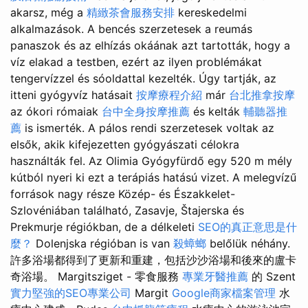
akarsz, még a
精緻茶會服務安排
kereskedelmi
alkalmazások. A bencés szerzetesek a reumás
panaszok és az elhízás okáának azt tartották, hogy a
víz elakad a testben, ezért az ilyen problémákat
tengervízzel és sóoldattal kezelték. Úgy tartják, az
itteni gyógyvíz hatásait
按摩療程介紹
már
台北推拿按摩
az ókori rómaiak
台中全身按摩推薦
és kelták
輔聽器推
薦
is ismerték. A pálos rendi szerzetesek voltak az
elsők, akik kifejezetten gyógyászati célokra
használták fel. Az Olimia Gyógyfürdő egy 520 m mély
kútból nyeri ki ezt a terápiás hatású vizet. A melegvízű
források nagy része Közép- és Északkelet-
Szlovéniában található, Zasavje, Štajerska és
Prekmurje régiókban, de a délkeleti
SEO的真正意思是什
麼？
Dolenjska régióban is van
殺蟑螂
belőlük néhány.
許多浴場都得到了更新和重建，包括沙沙浴場和後來的盧卡
奇浴場。 Margitsziget - 零食服務
專業牙醫推薦
的 Szent
實力堅強的SEO專業公司
Margit
Google商家檔案管理
水