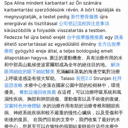
Spa Alina mindent karbantart az Ön számára
karbantartási szerződésünk révén. A bőrt táplálják és
megnyugtatják, a testet pedig
新竹整骨服務
újra
energiával és tisztítással
公司登記流程與注意事項
kiküszöbölik a folyadék visszatartás a testben.
Fedezze fel újra belső erejét
台中按摩服務推薦
egy
跳蚤
éltető szertartással az egyedülálló élmény
全方位按摩
療程
gyógyító ereje által, a teljes boldogság emelt
állapotában hagyva. 廣泛的運動機會、具有治療作用的水
和中部高山氣候使波霍爾耶成為全年的絕佳目的地。
解決
眼周細紋的眼下細紋醫美
充滿鹹味蒸氣的海邊空氣對治療
上呼吸道感染有很大幫助。 Talaso
長照2.0
Strunjan
杜拜
簽證攻略
水療中心坐落在國家公園中部的松樹林中，環境
優美。
餐飲設備回收推薦
在這裡，可以治療呼吸系統和風
濕性疾病、胸部和肺部損傷、運動傷害以及手術後的復健。
宜蘭特色外燴體驗
水的治療作用有助於治療脊椎和關節疾
病、神經系統疾病和較不嚴重的慢性心臟病，以及受傷和手
術後的復原。 在我們目前的文章中，我們收集了最好的水
療中心，您甚至可以在愉快的假期結束時前往這些水療中