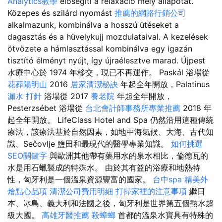
Analytics教學
elősegíti a relaxáció mély állapotát.
Közepes és szilárd nyomást
推薦的網路行銷公司
alkalmazunk, kombinálva a hosszú ütéseket a
dagasztás és a hüvelykujj mozdulataival. A kezelések
ötvözete a hámlasztással kombinálva egy igazán
tisztító élményt nyújt, így újraélesztve marad. Újpest
水療中心於 1974 年移交，現已不再運作。 Paskál 浴場從
花葬陽明山
2016
居家清潔秘訣
年起全年開放，Palatinus
漏水 打針
浴場從 2017
養老院
年起全年開放，
Pesterzsébet 浴場從
台北會計師事務所專業推薦
2018 年
起全年開放。 LifeClass Hotel and Spa 仍然沿用這種傳統
療法，該療法基於自然因素，如地中海氣候、大海、古代知
識、Sečovlje 鹽田和最現代的醫學專業知識。
如何挑選
SEO關鍵字
與歐洲其他帶有藥用水的泉水相比，倫德瓦的
水是用石蠟製成的特殊水。 由於其有益的浴療和地熱特
性，匈牙利是一個溫泉資源豐富的國家。
台中spa
精美外
燴點心品項
清潔公司費用明細
打掃家裡的注意事項
繼日
本、冰島、義大利和法國之後，匈牙利是世界第五個熱水超
級大國。
高雄牙醫推薦
殺蟑螂
首都的溫泉水寶具有特殊的