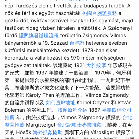
népi fürdőzés elemeit vették át a budapesti fürdők. A
nők és férfiak együtt használták
桃園台胞證服務
a
gőzfürdőt, nyírfavesszővel csapkodták egymást, majd
testüket hideg vízben hirtelen lehűtötték. A Széchenyi
fürdő
護照換發辦理流程
területén Zsigmondy Vilmos
bányamérnök a 19. Század
台胞證
hetvenes éveiben
kútfúrási munkálatokba kezdett. 1878-ban siker
koronázta a vállalkozást és 970 méter mélységben
gyógyvizet találtak. 該建築於 1921
大雅按摩
年形成現在
的形式，並於 1937 年擴建了一個酒廳。 1979年，匈牙利
第一家提供綜合水療服務的部門在此開業。 十九世紀下半
葉，布達佩斯的水療文化迎來了下一次繁榮。 這要歸功於
化學老師 Károly Than 的理論工作、Vilmos Zsigmondy
的自流井鑽探以及
如何查IP地址
Kornél Chyzer 和 István
Boleman 的浴療工作。
按摩療程介紹
1867
嘉義徵信公司
推薦
年，由於技術進步，Vilmos Zsigmondy 鑽探的
台北
整骨推薦
Margitsziget
台北記帳士專業推薦
I. 隨後，在今
天的 Hősök
海外抓姦協助
廣場下方的 Városliget 鑽探了 I