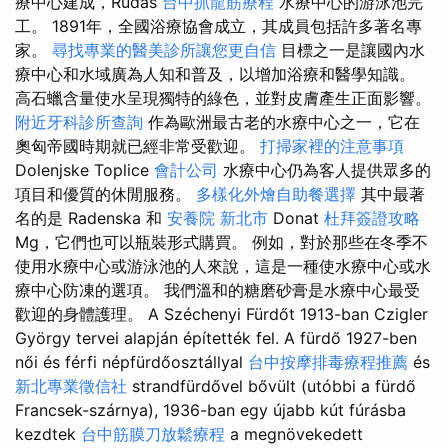
療中心建成，Rudas
台中抓龍筋療程
水療中心的游泳池完
工。 1891年，全國浴療協會成立，其成員包括許多著名專
家。
尋找專業的醫美診所讓您更自信
目標之一是讓國內水
療中心和水域廣為人知和普及，以增加浴療和醫學知識。
高石蠟含量使水呈現獨特的綠色，並對皮膚產生正面影響。
附近牙科診所查詢
作為歐洲最古老的水療中心之一，它在
奧匈帝國時期就已經非常受歡迎。
打掃家裡的注意事項
Dolenjske Toplice
會計公司
水療中心仍為客人提供眾多的
項目和優質的休閒服務。
多樣化外燴自助餐選擇
其中最著
名的是 Radenska 和
安養院 新北市
Donat
杜拜簽證攻略
Mg，它們也可以瓶裝形式購買。 例如，對於那些在冬季不
使用水療中心或游泳池的人來說，這是一種使水療中心或水
療中心防凍的選項。 我們溫和的糖磨砂膏是水療中心最受
歡迎的身體護理。 A Széchenyi Fürdőt 1913-ban Czigler
György tervei alapján építették fel. A fürdő 1927-ben
női és férfi népfürdőosztállyal
台中按摩排毒療程推薦
és
新北專業徵信社
strandfürdővel bővült (utóbbi a fürdő
Francsek-szárnya), 1936-ban egy újabb kút fúrásba
kezdtek
台中筋膜刀放鬆療程
a megnövekedett