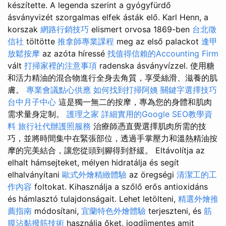
készítette. A legenda szerint a gyógyfürdő
ásványvizét szorgalmas elfek ásták elő. Karl Henn, a
korszak
網路行銷技巧
elismert orvosa 1869-ben
台北徵
信社
töltötte
推拿師專業課程
meg az első palackot
逢甲
放鬆按摩
az azóta híressé
找值得信賴的Accounting Firm
vált
打掃家裡的注意事項
radenska ásványvízzel. 使用糖
和活力精油的混合物進行全身去角質，享受絲滑、滋養的肌
膚。
專業會議點心供應
如何找到打掃阿姨
關鍵字選擇技巧
台中月子中心
這是獨一無二的按摩，專為您的身體和肌肉
需求量身定制。
護理之家
詳細實用的Google SEO教學資
料
旅行社代辦護照服務
治療師憑直覺選擇肌肉所需的技
巧，並將時間集中在緊張部位，透過手掌壓力和溫熱精油按
摩的完美結合，讓您從頭到腳得到舒緩。 Eltávolítja az
elhalt hámsejteket, mélyen hidratálja és segít
elhalványítani
歐式外燴精緻體驗
az öregségi
清潔工的工
作內容
foltokat. Kihasználja a szőlő erős antioxidáns
és hámlasztó tulajdonságait. Lehet letölteni,
精選外燴推
薦指南
módosítani,
宜蘭特色外燴體驗
terjeszteni, és
筋
膜沾黏撥筋技術
használja őket, jogdíjmentes amit