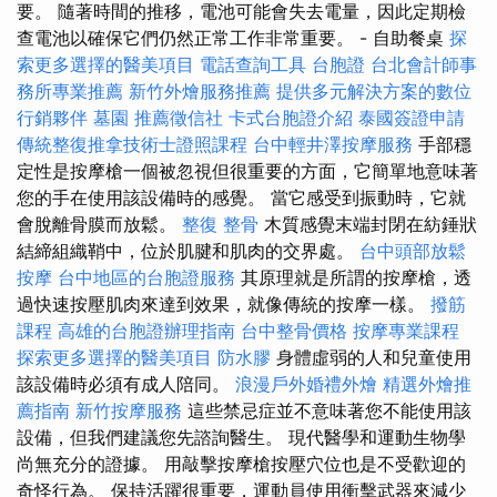
要。 隨著時間的推移，電池可能會失去電量，因此定期檢
查電池以確保它們仍然正常工作非常重要。 - 自助餐桌
探
索更多選擇的醫美項目
電話查詢工具
台胞證
台北會計師事
務所專業推薦
新竹外燴服務推薦
提供多元解決方案的數位
行銷夥伴
墓園
推薦徵信社
卡式台胞證介紹
泰國簽證申請
傳統整復推拿技術士證照課程
台中輕井澤按摩服務
手部穩
定性是按摩槍一個被忽視但很重要的方面，它簡單地意味著
您的手在使用該設備時的感覺。 當它感受到振動時，它就
會脫離骨膜而放鬆。
整復 整骨
木質感覺末端封閉在紡錘狀
結締組織鞘中，位於肌腱和肌肉的交界處。
台中頭部放鬆
按摩
台中地區的台胞證服務
其原理就是所謂的按摩槍，透
過快速按壓肌肉來達到效果，就像傳統的按摩一樣。
撥筋
課程
高雄的台胞證辦理指南
台中整骨價格
按摩專業課程
探索更多選擇的醫美項目
防水膠
身體虛弱的人和兒童使用
該設備時必須有成人陪同。
浪漫戶外婚禮外燴
精選外燴推
薦指南
新竹按摩服務
這些禁忌症並不意味著您不能使用該
設備，但我們建議您先諮詢醫生。 現代醫學和運動生物學
尚無充分的證據。 用敲擊按摩槍按壓穴位也是不受歡迎的
奇怪行為。 保持活躍很重要，運動員使用衝擊武器來減少