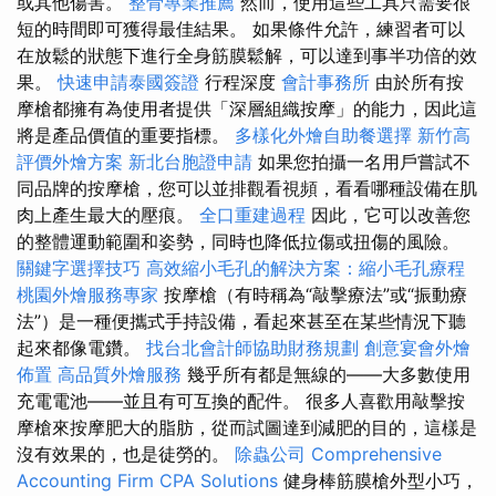
或其他傷害。
整骨專業推薦
然而，使用這些工具只需要很
短的時間即可獲得最佳結果。 如果條件允許，練習者可以
在放鬆的狀態下進行全身筋膜鬆解，可以達到事半功倍的效
果。
快速申請泰國簽證
行程深度
會計事務所
由於所有按
摩槍都擁有為使用者提供「深層組織按摩」的能力，因此這
將是產品價值的重要指標。
多樣化外燴自助餐選擇
新竹高
評價外燴方案
新北台胞證申請
如果您拍攝一名用戶嘗試不
同品牌的按摩槍，您可以並排觀看視頻，看看哪種設備在肌
肉上產生最大的壓痕。
全口重建過程
因此，它可以改善您
的整體運動範圍和姿勢，同時也降低拉傷或扭傷的風險。
關鍵字選擇技巧
高效縮小毛孔的解決方案：縮小毛孔療程
桃園外燴服務專家
按摩槍（有時稱為“敲擊療法”或“振動療
法”）是一種便攜式手持設備，看起來甚至在某些情況下聽
起來都像電鑽。
找台北會計師協助財務規劃
創意宴會外燴
佈置
高品質外燴服務
幾乎所有都是無線的——大多數使用
充電電池——並且有可互換的配件。 很多人喜歡用敲擊按
摩槍來按摩肥大的脂肪，從而試圖達到減肥的目的，這樣是
沒有效果的，也是徒勞的。
除蟲公司
Comprehensive
Accounting Firm CPA Solutions
健身棒筋膜槍外型小巧，