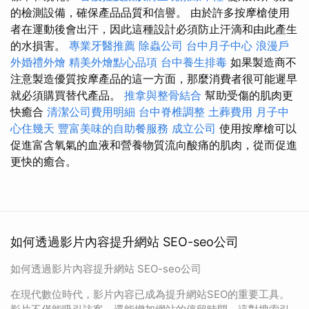
的檢測設備，確保產品品質和信譽。 由於許多按摩槍使用
者在運動後會出汗，因此這種設計必須防止汗滴和由此產生
的水損害。
專業牙醫推薦
除蟲公司
台中月子中心
浪漫戶
外婚禮外燴
精美外燴點心品項
台中養生排毒
如果製造商不
注意製造優質按摩產品的這一方面，那麼消費者很可能遲早
就必須購買替代產品。
推拿與整骨結合
幫助受傷的肌肉更
快癒合
清潔公司費用明細
台中脊椎調整
土葬費用
月子中
心住幾天
豐富美味的自助餐服務
成立公司
使用按摩槍可以
促進富含氧氣的血液和營養物質流向酸痛的肌肉，從而促進
更快的癒合。
如何透過影片內容提升網站 SEO-seo公司
如何透過影片內容提升網站 SEO-seo公司
在現代數位時代，影片內容已成為提升網站SEO的重要工具。