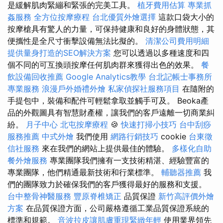
是緩解肌肉緊繃和緊張的完美工具。
植牙費用估算
專業抓
姦服務
全方位按摩療程
台北優質外燴選擇
這款口袋大小的
按摩槍具有驚人的力量，可保持健康和良好的身體狀態，其
便攜性是全尺寸衝擊設備無法比擬的。
清潔公司費用明細
提供量身打造的SEO解決方案
您可以透過以多種速度和四
個不同的可互換頭按摩任何肌肉群來獲得出色的效果。
餐
飲設備回收推薦
Google Analytics教學
台北記帳士事務所
專業服務
浪漫戶外婚禮外燴
私家偵探社服務項目
在隨附的
手提包中，裝備和配件可輕鬆拿取並觸手可及。 Beoka產
品的外觀圖具有智慧財產權，讓我們的客戶遠離一切商業糾
紛。
月子中心
北屯按摩療程
🍪
快速打掃小技巧
台中刮痧
服務推薦
中式外燴
我們使用
網路行銷技巧
cookie
台東徵
信社服務
來在我們的網站上提供最佳的體驗。
多樣化自助
餐外燴服務
專業團隊我們擁有一支技術精湛、經驗豐富的
專業團隊，他們精通最新技術和行業標準。
輔聽器推薦
我
們的團隊致力於確保我們的客戶獲得最好的服務和支援。
台中整骨神醫服務
豐原脊椎矯正
品質保證
新竹高評價外燴
方案
在品質保證方面，公司嚴格遵循工業品質保證系統的
標準和規範。
音波拉皮讓肌膚重現緊緻年輕
使用業界領先