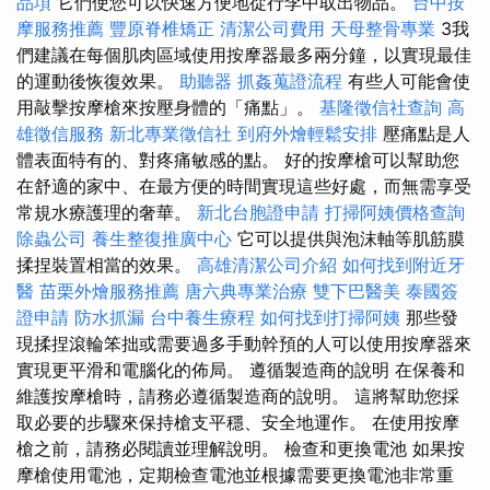
品項
它們使您可以快速方便地從行李中取出物品。
台中按
摩服務推薦
豐原脊椎矯正
清潔公司費用
天母整骨專業
3我
們建議在每個肌肉區域使用按摩器最多兩分鐘，以實現最佳
的運動後恢復效果。
助聽器
抓姦蒐證流程
有些人可能會使
用敲擊按摩槍來按壓身體的「痛點」。
基隆徵信社查詢
高
雄徵信服務
新北專業徵信社
到府外燴輕鬆安排
壓痛點是人
體表面特有的、對疼痛敏感的點。 好的按摩槍可以幫助您
在舒適的家中、在最方便的時間實現這些好處，而無需享受
常規水療護理的奢華。
新北台胞證申請
打掃阿姨價格查詢
除蟲公司
養生整復推廣中心
它可以提供與泡沫軸等肌筋膜
揉捏裝置相當的效果。
高雄清潔公司介紹
如何找到附近牙
醫
苗栗外燴服務推薦
唐六典專業治療
雙下巴醫美
泰國簽
證申請
防水抓漏
台中養生療程
如何找到打掃阿姨
那些發
現揉捏滾輪笨拙或需要過多手動幹預的人可以使用按摩器來
實現更平滑和電腦化的佈局。 遵循製造商的說明 在保養和
維護按摩槍時，請務必遵循製造商的說明。 這將幫助您採
取必要的步驟來保持槍支平穩、安全地運作。 在使用按摩
槍之前，請務必閱讀並理解說明。 檢查和更換電池 如果按
摩槍使用電池，定期檢查電池並根據需要更換電池非常重