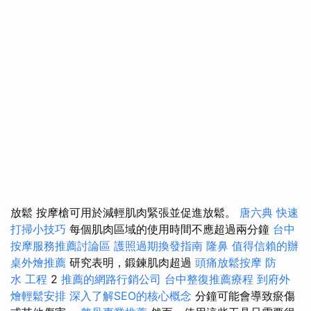
放鬆 按摩槍可用於減輕肌肉緊張並促進放鬆。
唐六典
快速
打掃小技巧
每個肌肉區域的使用時間不應超過兩分鐘
台中
按摩服務推薦討論區
護照過期換發指南
隆鼻
值得信賴的辦
桌外燴推薦
研究表明，鍛鍊肌肉超過
頭痛放鬆按摩
防
水 工程
2
推薦的網路行銷公司
台中整復推薦療程
到府外
燴輕鬆安排
深入了解SEO的核心概念
分鐘可能會導致瘀傷