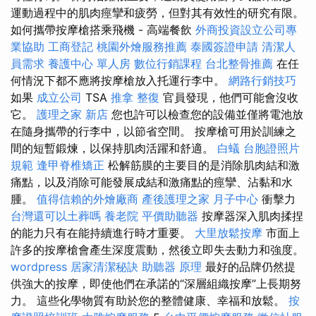
運動過程中的肌肉痙攣和疲勞，但對其有效性的研究有限。
如何攜帶按摩槍搭乘飛機 - 高端餐飲
外商投資設立公司專
業協助
工商登記
桃園外燴服務推薦
泰國簽證申請
清潔人
員需求
養護中心 單人房
數位行銷課程
台北整骨推薦
在任
何情況下都不應將按摩槍放入托運行李中。
網路行銷技巧
如果
成立公司
TSA
推拿 整復
官員發現，他們可能會沒收
它。
護理之家 新店
您也許可以檢查您的設備並僅將電池放
在隨身攜帶的行李中，以節省空間。 按摩槍可用於訓練之
間的短暫鍛煉，以保持肌肉活躍和舒適。
白蟻
台胞證照片
規範
逢甲脊椎矯正
松解筋膜的主要目的是消除肌肉結和激
痛點，以及消除可能發展成結和激痛點的痙攣、沾黏和水
腫。
值得信賴的外燴廠商
產後護理之家 月子中心
衝擊力
台灣還可以土葬嗎
養老院
平價助聽器
按摩器深入肌肉揉捏
的能力只有在能持續進行時才重要。
大里放鬆按摩
市面上
許多的按摩槍會產生深度震動，然後立即失去動力和強度。
wordpress
居家清潔秘訣
助聽器 原理
最好的品牌仍然提
供強大的按摩，即使他們在承諾的“深層組織按摩”上長期努
力。 這些化學物質有助於您的整體健康、幸福和放鬆。
按