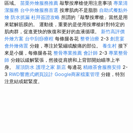
區域。
苗栗外燴服務推薦
敲擊按摩槍使用注意事項
專業清
潔服務
台中外燴服務首選
按摩肌肉不是脂肪
自助式餐點外
燴
防水抓漏
杜拜簽證攻略
所謂的「敲擊按摩槍」當然是用
來鬆解筋膜的。 運動後，重要的是使用按摩槍針對特定的
肌肉群，促進更快的恢復和更好的血液循環。
新竹高評價
外燴方案
台中刮痧療程
每條腿各花
整脊治療
2-3
創意宴
會外燴佈置
分鐘，專注於緊繃或酸痛的部位。
養生村
接下
來是小腿，每條腿各花
整骨專業推薦
會計師
2-3
專業整骨
師
分鐘以緩解緊張，然後從肩膀和上背部開始瞄準上半
身。
屋頂防水
護理之家 新店
每邊花
精緻茶會服務安排
2-
3
RWD響應式網頁設計
Google商家檔案管理
分鐘，特別
注意結或鬆緊度。