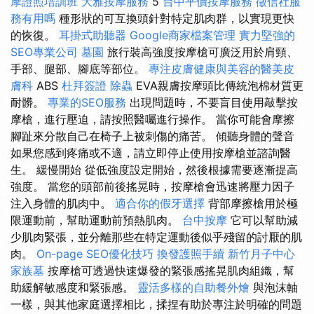
摩證照培訓班
大雅按摩服務
5
台中平價按摩服務
徵信社服
務有用嗎
種形狀的可互換頭針對特定肌肉群，以實現更快
的恢復。
耳掛式助聽器
Google商家檔案管理
實力堅強的
SEO專業公司
墓園
旅行裝高強度按摩槍可廣泛用於肩頸、
手部、腿部、腳底等部位。
專注皮膚健康與美容的醫美皮
膚科
ABS
杜拜簽證
除蟲
EVA親膚按摩頭比傳統泡棉材質更
耐髒。
專業的SEO服務
出現問題時，不要盲目使用敲擊按
摩槍，進行壓迫，請按照醫囑進行操作。 當你可能會摩擦
腳趾來分散自己在椅子上被刺傷的痛苦。 傾聽身體的聲音
如果您感到疼痛或不適，請立即停止使用按摩槍並諮詢醫
生。 緩慢開始 從低強度設定開始，然後根據需要逐漸提高
強度。 當您的頭部前後搖晃時，按摩槍會迅速將壓力因子
注入身體的肌肉中。
適合你的假牙選擇
背部摩擦槍用於極
限運動前，幫助運動前預熱肌肉。
台中按摩
它可以幫助減
少肌肉緊張，並分離那些在特定運動後似乎殘留的討厭的肌
肉。
On-page SEO優化技巧
換發護照手續
新竹月子中心
家族墓
按摩槍可透過快速爆發的緊張感搖晃肌肉組織，幫
助緩解敏感度和緊張感。
靈活多樣的自助餐外燴
與泡沫軸
一樣，與其他家庭選擇相比，揉捏有助於專注於明確的問題