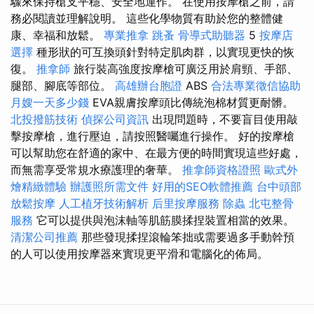
驟來保持槍支平穩、安全地運作。 在使用按摩槍之前，請
務必閱讀並理解說明。 這些化學物質有助於您的整體健
康、幸福和放鬆。
專業推拿
跳蚤
骨導式助聽器
5
按摩店
選擇
種形狀的可互換頭針對特定肌肉群，以實現更快的恢
復。
推拿師
旅行裝高強度按摩槍可廣泛用於肩頸、手部、
腿部、腳底等部位。
高雄辦台胞證
ABS
合法專業徵信協助
月嫂一天多少錢
EVA親膚按摩頭比傳統泡棉材質更耐髒。
北投撥筋技術
偵探公司資訊
出現問題時，不要盲目使用敲
擊按摩槍，進行壓迫，請按照醫囑進行操作。 好的按摩槍
可以幫助您在舒適的家中、在最方便的時間實現這些好處，
而無需享受常規水療護理的奢華。
推拿師資格證照
歐式外
燴精緻體驗
辦護照所需文件
好用的SEO軟體推薦
台中頭部
放鬆按摩
人工植牙技術解析
后里按摩服務
除蟲
北屯整骨
服務
它可以提供與泡沫軸等肌筋膜揉捏裝置相當的效果。
清潔公司推薦
那些發現揉捏滾輪笨拙或需要過多手動幹預
的人可以使用按摩器來實現更平滑和電腦化的佈局。