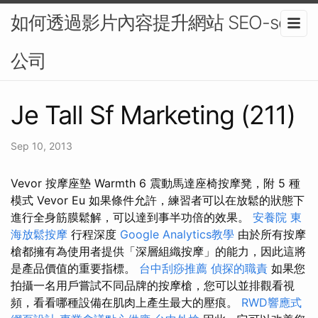
如何透過影片內容提升網站 SEO-seo
公司
Je Tall Sf Marketing (211)
Sep 10, 2013
Vevor 按摩座墊 Warmth 6 震動馬達座椅按摩凳，附 5 種
模式 Vevor Eu 如果條件允許，練習者可以在放鬆的狀態下
進行全身筋膜鬆解，可以達到事半功倍的效果。
安養院
東
海放鬆按摩
行程深度
Google Analytics教學
由於所有按摩
槍都擁有為使用者提供「深層組織按摩」的能力，因此這將
是產品價值的重要指標。
台中刮痧推薦
偵探的職責
如果您
拍攝一名用戶嘗試不同品牌的按摩槍，您可以並排觀看視
頻，看看哪種設備在肌肉上產生最大的壓痕。
RWD響應式