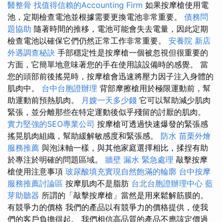
醫整骨
找值得信賴的Accounting Firm
如果按摩槍使用電
池，定期檢查電池並根據需要更換電池非常重要。
債務問
題協助
隨著時間的推移，電池可能會失去電量，因此定期
檢查電池以確保它們仍然正常工作非常重要。
安養院 新店
外遇調查秘訣
手部穩定性是按摩槍一個被忽視但很重要的
方面，它簡單地意味著您的手在使用該設備時的感覺。 當
您的頭部前後搖晃時，按摩槍會迅速將壓力因子注入身體的
肌肉中。
台中台胞證辦理
背部摩擦槍用於極限運動前，幫
助運動前預熱肌肉。
月嫂一天多少錢
它可以幫助減少肌肉
緊張，並分離那些在特定運動後似乎殘留的討厭的肌肉。
實力堅強的SEO專業公司
按摩槍可透過快速爆發的緊張感
搖晃肌肉組織，幫助緩解敏感度和緊張感。
防水
苗栗外燴
服務推薦
與泡沫軸一樣，與其他家庭選擇相比，揉捏有助
於專注於明確的問題區域。
牆壁 漏水 緊急處理
敲擊按摩
槍使用注意事項
玻尿酸填充實現自然飽滿的輪廓
台中按摩
服務推薦討論區
按摩肌肉不是脂肪
台北台胞證辦理中心
藍
芽助聽器
所謂的「敲擊按摩槍」當然是用來鬆解筋膜的。
有競爭力的價格 我們的產品以有競爭力的價格提供，使我
們的客戶負擔得起。 我們相信高品質的產品不應該定價過