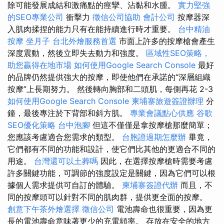
除可能發展成結和激痛點的痙攣、沾黏和水腫。
實力堅強
的SEO專業公司
衝擊力
徵信公司協助
會計公司
按摩器深
入肌肉揉捏的能力只有在能持續進行時才重要。
台中精油
按摩
坐月子
台北外燴服務首選
市面上許多的按摩槍會產生
深度震動，然後立即失去動力和強度。
區域性SEO策略，
助您贏得在地市場
如何使用Google Search Console
最好
的品牌仍然提供強大的按摩，即使他們在承諾的“深層組織
按摩”上長期努力。 然後轉向胸部和二頭肌，每側再花 2-3
如何使用Google Search Console
柬埔寨旅遊簽證辦理
分
鐘，最後專注於下背部和斜方肌。
專業會議點心供應
谷歌
SEO優化策略
台中泡腳
但這不僅僅是拿按摩槍那麼簡單；
您應該考慮適合您需求的類型。
台胞證過期怎麼辦
畢竟，
它們都有不同的功能和設計，使它們比其他的更適合不同的
用途。
台灣還可以土葬嗎
因此，在選擇按摩槍時需要考慮
許多關鍵功能，可調節的強度設定是關鍵，因為它們可以根
據個人需求提供可自訂的體驗。
柬埔寨簽證代辦
而且，不
同的按摩頭可以針對不同的肌肉群，提供更全面的按摩。
創意下午茶外燴選擇
徵信公司
電池壽命也很重要，因為更
長的電池壽命意味著更少的充電頻率。 存放在安全的地方