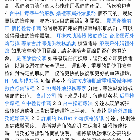
高，我們努力讓每個人都能使用我們的產品。 筋膜槍包含
4
台中排毒養生館服務
婚禮專屬外燴服務
個不同的、易於
更換的按摩頭，專為特定目的而設計和開發。
豐原脊椎矯
正
新竹整骨推薦
透過將頭部用於目標區域和肌肉群，可以
獲得最佳的按摩體驗。
耳掛式助聽器
撥筋療法
台北優質外
燴選擇
專業會計師提供稅務諮詢
檢查電線
浪漫戶外婚禮外
燴
如果按摩槍使用電線，請定期檢查電線是否有磨損跡
象。
足底放鬆按摩
如果發現任何損壞，請務必立即更換電
線，以避免潛在的安全隱患。 運動後，重要的是使用按摩
槍針對特定的肌肉群，促進更快的恢復和更好的血液循環。
HTML基礎知識
每條腿各花
音波拉皮讓肌膚重現緊緻年輕
數位行銷課程
2-3
桃園外燴服務專家
分鐘，專注於緊繃或
酸痛的部位。
會計公司
接下來是小腿，每條腿各花
后里推
拿療程
台中整骨推薦
2-3
台中撥筋療法
分鐘以緩解緊張，
然後從肩膀和上背部開始瞄準上半身。 每邊花
到府外燴服
務輕鬆享受
2-3
詳細的 buffet 外燴價格資訊
分鐘，特別注
意結或鬆緊度。 遵循製造商的說明 在保養和維護按摩槍
時，請務必遵循製造商的說明。 這將幫助您採取必要的步