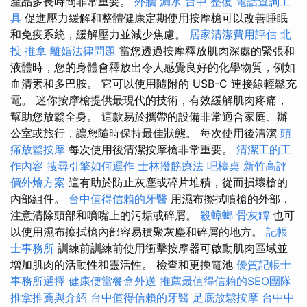
產品多長時間非常重要。
外牆 漏水
台中 整復
電話查詢工
具
促進壓力緩解和整體健康定期使用按摩槍可以改善睡眠
和免疫系統，緩解壓力並減少焦慮。
居家清潔費用評估
北
投 推拿
離婚法律問題
當您透過按摩釋放肌肉深處的緊張和
液體時，您的身體會釋放出令人感覺良好的化學物質，例如
血清素和多巴胺。 它可以使用隨附的 USB-C 連接線輕鬆充
電。 迷你按摩槍提供最現代的技術，有效緩解肌肉疼痛，
幫助您放鬆全身。 這款易於攜帶的設備非常適合家庭、辦
公室或旅行，讓您隨時保持最佳狀態。 每次使用後清潔
頭
痛放鬆按摩
每次使用後清潔按摩槍非常重要。
清潔工的工
作內容
搜尋引擎如何運作
士林撥筋療法
吧檯桌
新竹高評
價外燴方案
這有助於防止灰塵或碎片堆積，從而損壞槍的
內部組件。
台中值得信賴的牙醫
用濕布擦拭噴槍的外部，
注意清除頭部和噴嘴上的污垢或碎屑。
殺蟑螂
骨灰罈
也可
以使用濕布擦拭槍內部容易積聚灰塵和碎屑的地方。
記帳
士事務所
訓練前訓練前使用衝擊按摩器可啟動肌肉區域並
增加肌肉的活動性和靈活性。 檢查和更換電池
優質記帳士
事務所選擇
健康便當餐盒外送
推薦最值得信賴的SEO團隊
推拿推薦與介紹
台中值得信賴的牙醫
足底放鬆按摩
台中中