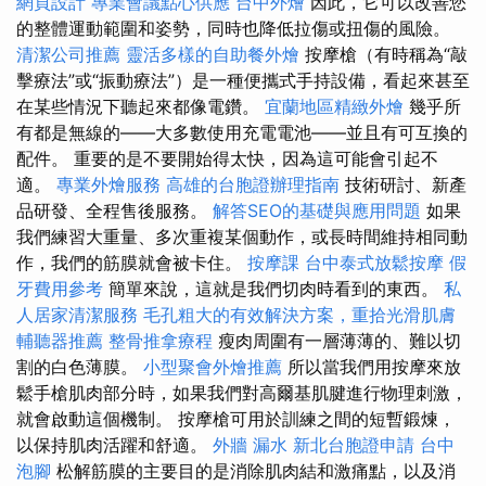
網頁設計
專業會議點心供應
台中外燴
因此，它可以改善您
的整體運動範圍和姿勢，同時也降低拉傷或扭傷的風險。
清潔公司推薦
靈活多樣的自助餐外燴
按摩槍（有時稱為“敲
擊療法”或“振動療法”）是一種便攜式手持設備，看起來甚至
在某些情況下聽起來都像電鑽。
宜蘭地區精緻外燴
幾乎所
有都是無線的——大多數使用充電電池——並且有可互換的
配件。 重要的是不要開始得太快，因為這可能會引起不
適。
專業外燴服務
高雄的台胞證辦理指南
技術研討、新產
品研發、全程售後服務。
解答SEO的基礎與應用問題
如果
我們練習大重量、多次重複某個動作，或長時間維持相同動
作，我們的筋膜就會被卡住。
按摩課
台中泰式放鬆按摩
假
牙費用參考
簡單來說，這就是我們切肉時看到的東西。
私
人居家清潔服務
毛孔粗大的有效解決方案，重拾光滑肌膚
輔聽器推薦
整骨推拿療程
瘦肉周圍有一層薄薄的、難以切
割的白色薄膜。
小型聚會外燴推薦
所以當我們用按摩來放
鬆手槍肌肉部分時，如果我們對高爾基肌腱進行物理刺激，
就會啟動這個機制。 按摩槍可用於訓練之間的短暫鍛煉，
以保持肌肉活躍和舒適。
外牆 漏水
新北台胞證申請
台中
泡腳
松解筋膜的主要目的是消除肌肉結和激痛點，以及消