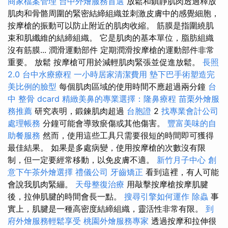
商家檔案管理
台中外燴服務首選
放鬆和鎮靜肌肉透過釋放
肌肉和骨骼周圍的緊密結締組織並刺激皮膚中的感覺細胞，
按摩槍的振動可以防止附近的肌肉收縮。 筋膜是指圍繞肌
束和肌纖維的結締組織。 它是肌肉的基本單位，脂肪組織
沒有筋膜... 潤滑運動部件 定期潤滑按摩槍的運動部件非常
重要。 放鬆 按摩槍可用於減輕肌肉緊張並促進放鬆。
長照
2.0
台中水療療程
一小時居家清潔費用
墊下巴手術塑造完
美比例的臉型
每個肌肉區域的使用時間不應超過兩分鐘
台
中 整骨 dcard
精緻美鼻的專業選擇：隆鼻療程
苗栗外燴服
務推薦
研究表明，鍛鍊肌肉超過
台胞證
2
找專業會計公司
處理帳務
分鐘可能會導致瘀傷或其他傷害。
豐富美味的自
助餐服務
然而，使用這些工具只需要很短的時間即可獲得
最佳結果。 如果是多處病變，使用按摩槍的次數沒有限
制，但一定要經常移動，以免皮膚不適。
新竹月子中心
創
意下午茶外燴選擇
禮儀公司
牙齒矯正
看到這裡，有人可能
會說我肌肉緊繃。
天母整復治療
用敲擊按摩槍按摩肌腱
後，拉伸肌腱的時間會長一點。
搜尋引擎如何運作
除蟲
事
實上，肌腱是一種高密度結締組織，靈活性非常有限。
到
府外燴服務輕鬆享受
桃園外燴服務專家
透過按摩和拉伸很