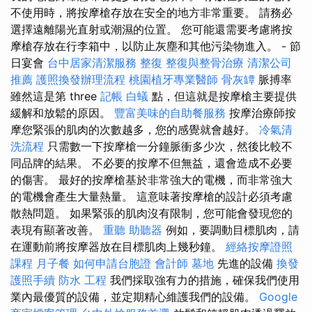
不使用時，將按摩槍存放在安全的地方非常重要。 請務必
選擇遠離陽光直射或潮濕的位置。 您可能還需要考慮將按
摩槍存放在行李箱中，以防止灰塵和其他污染物進入。 - 節
日宴會
台中居家清潔服務
整復
整復與整骨治療
清潔公司
推薦
護照換發辦理流程
桃園植牙專業醫師
骨灰罈
脈搏率
雖然這是第 three
記帳
白蟻
點，但這就是按摩槍主要提供
緩解和放鬆的原因。
豐富美味的自助餐服務
按摩治療師按
摩您緊張的肌肉的次數越多，您的感覺就會越好。
冷氣清
洗流程
只需數一下按摩槍一分鐘脈衝多少次，然後比較不
同品牌的結果。 不必要的按摩不但無益，還會造成不必要
的傷害。 最好的按摩槍基於非常強大的電機，而非常強大
的電機會產生大量熱量。 這意味著按摩槍的設計必須考慮
散熱問題。 如果緊張的肌肉沒有限制，您可能會發現您的
表現有顯著改善。
重聽 助聽器
例如，要調動目標肌肉，請
在運動前將按摩器放在目標肌肉上幾秒鐘。
經絡按摩證照
課程
月子餐
如何申請台胞證
會計師
墓地
先進的設備
換發
護照手續
防水 工程
我們採取強有力的措施，確保我們使用
業內最優質的設備，並定期精心維護我們的設備。
Google