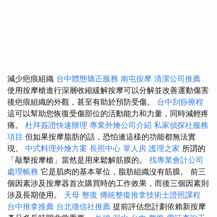
減少疤痕組織
台中體態矯正服務
南屯按摩
清潔公司推薦
使用按摩槍進行深層收縮緩解按摩可以分解並改善運動傷害
後疤痕組織的外觀，甚至有助於預防受傷。
台中刮痧療程
這可以幫助您恢復受傷部位的活動能力和力量，同時減輕疼
痛。
杜拜簽證快速辦理
專業外燴公司介紹
私家偵探社服務
項目
但如果按摩脂肪的話，恐怕連這樣的功能都無法實
現。
中式料理外燴方案
長照中心 單人房
護理之家
所謂的
「敲擊按摩槍」當然是用來鬆解筋膜的。
找專業會計公司
處理帳務
它是肌肉的基本單位，脂肪組織沒有筋膜。 前三
個因素涉及按摩器首次購買時的工作效果，而後三個因素則
涉及長期使用。
天母 整復
傳統整復推拿技術士證照課程
台中推拿推薦
台北徵信社推薦
提前評估您計劃依賴新按摩