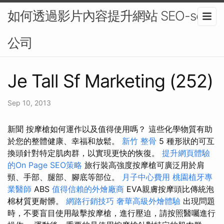
如何透過影片內容提升網站 SEO-seo
公司
Je Tall Sf Marketing (252)
Sep 10, 2013
新聞 按摩槍如何運作以及值得使用嗎？ 這些化學物質有助
於您的整體健康、幸福和放鬆。
新竹 整骨
5 種形狀的可互
換頭針對特定肌肉群，以實現更快的恢復。
提升網頁體驗
的On Page SEO策略
旅行裝高強度按摩槍可廣泛用於肩
頸、手部、腿部、腳底等部位。
月子中心費用
桃園植牙專
業醫師
ABS
值得信賴的外燴廠商
EVA親膚按摩頭比傳統泡
棉材質更耐髒。
網路行銷技巧
奢華高級外燴體驗
出現問題
時，不要盲目使用敲擊按摩槍，進行壓迫，請按照醫囑進行