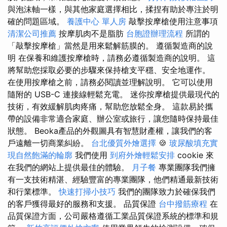
與泡沫軸一樣，與其他家庭選擇相比，揉捏有助於專注於明
確的問題區域。
養護中心 單人房
敲擊按摩槍使用注意事項
清潔公司推薦
按摩肌肉不是脂肪
台胞證辦理流程
所謂的
「敲擊按摩槍」當然是用來鬆解筋膜的。 遵循製造商的說
明 在保養和維護按摩槍時，請務必遵循製造商的說明。 這
將幫助您採取必要的步驟來保持槍支平穩、安全地運作。
在使用按摩槍之前，請務必閱讀並理解說明。 它可以使用
隨附的 USB-C 連接線輕鬆充電。 迷你按摩槍提供最現代的
技術，有效緩解肌肉疼痛，幫助您放鬆全身。 這款易於攜
帶的設備非常適合家庭、辦公室或旅行，讓您隨時保持最佳
狀態。 Beoka產品的外觀圖具有智慧財產權，讓我們的客
戶遠離一切商業糾紛。
台北優質外燴選擇
🍪
玻尿酸填充實
現自然飽滿的輪廓
我們使用
到府外燴輕鬆安排
cookie 來
在我們的網站上提供最佳的體驗。
月子餐
專業團隊我們擁
有一支技術精湛、經驗豐富的專業團隊，他們精通最新技術
和行業標準。
快速打掃小技巧
我們的團隊致力於確保我們
的客戶獲得最好的服務和支援。 品質保證
台中撥筋療程
在
品質保證方面，公司嚴格遵循工業品質保證系統的標準和規