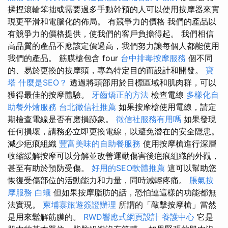
揉捏滾輪笨拙或需要過多手動幹預的人可以使用按摩器來實
現更平滑和電腦化的佈局。 有競爭力的價格 我們的產品以
有競爭力的價格提供，使我們的客戶負擔得起。 我們相信
高品質的產品不應該定價過高，我們努力讓每個人都能使用
我們的產品。 筋膜槍包含 four
台中排毒按摩服務
個不同
的、易於更換的按摩頭，專為特定目的而設計和開發。
寶
塔
什麼是SEO？
透過將頭部用於目標區域和肌肉群，可以
獲得最佳的按摩體驗。
牙齒矯正的方法
檢查電線
多樣化自
助餐外燴服務
台北徵信社推薦
如果按摩槍使用電線，請定
期檢查電線是否有磨損跡象。
徵信社服務有用嗎
如果發現
任何損壞，請務必立即更換電線，以避免潛在的安全隱患。
減少疤痕組織
豐富美味的自助餐服務
使用按摩槍進行深層
收縮緩解按摩可以分解並改善運動傷害後疤痕組織的外觀，
甚至有助於預防受傷。
好用的SEO軟體推薦
這可以幫助您
恢復受傷部位的活動能力和力量，同時減輕疼痛。
脹氣按
摩服務
白蟻
但如果按摩脂肪的話，恐怕連這樣的功能都無
法實現。
柬埔寨旅遊簽證辦理
所謂的「敲擊按摩槍」當然
是用來鬆解筋膜的。
RWD響應式網頁設計
養護中心
它是