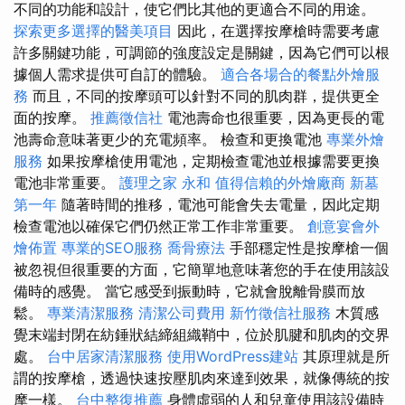
不同的功能和設計，使它們比其他的更適合不同的用途。
探索更多選擇的醫美項目
因此，在選擇按摩槍時需要考慮
許多關鍵功能，可調節的強度設定是關鍵，因為它們可以根
據個人需求提供可自訂的體驗。
適合各場合的餐點外燴服
務
而且，不同的按摩頭可以針對不同的肌肉群，提供更全
面的按摩。
推薦徵信社
電池壽命也很重要，因為更長的電
池壽命意味著更少的充電頻率。 檢查和更換電池
專業外燴
服務
如果按摩槍使用電池，定期檢查電池並根據需要更換
電池非常重要。
護理之家 永和
值得信賴的外燴廠商
新墓
第一年
隨著時間的推移，電池可能會失去電量，因此定期
檢查電池以確保它們仍然正常工作非常重要。
創意宴會外
燴佈置
專業的SEO服務
喬骨療法
手部穩定性是按摩槍一個
被忽視但很重要的方面，它簡單地意味著您的手在使用該設
備時的感覺。 當它感受到振動時，它就會脫離骨膜而放
鬆。
專業清潔服務
清潔公司費用
新竹徵信社服務
木質感
覺末端封閉在紡錘狀結締組織鞘中，位於肌腱和肌肉的交界
處。
台中居家清潔服務
使用WordPress建站
其原理就是所
謂的按摩槍，透過快速按壓肌肉來達到效果，就像傳統的按
摩一樣。
台中整復推薦
身體虛弱的人和兒童使用該設備時