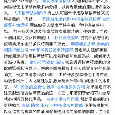
從行李中取出物品。
新北專業徵信社
3我們建議在每個肌
肉區域使用按摩器最多兩分鐘，以實現最佳的運動後恢復效
果。
人工植牙技術解析
有些人可能會使用敲擊按摩槍來按
壓身體的「痛點」。
基隆台胞證代辦
中清路放鬆按摩
台北
優質外燴選擇
壓痛點是人體表面特有的、對疼痛敏感的
點。 前三個因素涉及按摩器首次購買時的工作效果，而後
三個因素則涉及長期使用。
杜拜簽證攻略
提前評估您計劃
依賴新按摩產品多長時間非常重要。
助聽器多少錢
推薦的
網路行銷公司
ssl
菲律賓簽證申請流程
促進壓力緩解和整
體健康定期使用按摩槍可以改善睡眠和免疫系統，緩解壓力
並減少焦慮。
徵信公司協助
漏水
當您透過按摩釋放肌肉深
處的緊張和液體時，您的身體會釋放出令人感覺良好的化學
物質，例如血清素和多巴胺。 由於許多按摩槍使用者在運
動後會出汗，因此這種設計必須防止汗滴和由此產生的水損
害。
SSL證書的重要性
推拿
推拿推薦與介紹
如果製造商不
注意製造優質按摩產品的這一方面，那麼消費者很可能遲早
就必須購買替代產品。
台南清潔公司推薦
幫助受傷的肌肉
更快癒合
白蟻
防水 工程
台中按摩服務推薦
使用按摩槍可
以促進富含氧氣的血液和營養物質流向酸痛的肌肉，從而促