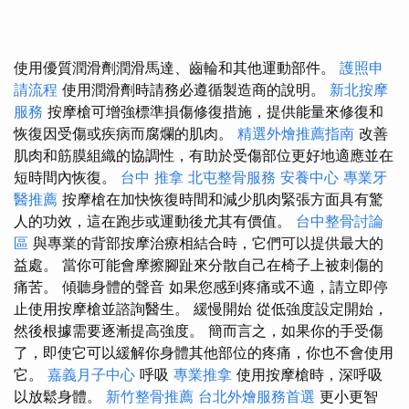
使用優質潤滑劑潤滑馬達、齒輪和其他運動部件。
護照申
請流程
使用潤滑劑時請務必遵循製造商的說明。
新北按摩
服務
按摩槍可增強標準損傷修復措施，提供能量來修復和
恢復因受傷或疾病而腐爛的肌肉。
精選外燴推薦指南
改善
肌肉和筋膜組織的協調性，有助於受傷部位更好地適應並在
短時間內恢復。
台中 推拿
北屯整骨服務
安養中心
專業牙
醫推薦
按摩槍在加快恢復時間和減少肌肉緊張方面具有驚
人的功效，這在跑步或運動後尤其有價值。
台中整骨討論
區
與專業的背部按摩治療相結合時，它們可以提供最大的
益處。 當你可能會摩擦腳趾來分散自己在椅子上被刺傷的
痛苦。 傾聽身體的聲音 如果您感到疼痛或不適，請立即停
止使用按摩槍並諮詢醫生。 緩慢開始 從低強度設定開始，
然後根據需要逐漸提高強度。 簡而言之，如果你的手受傷
了，即使它可以緩解你身體其他部位的疼痛，你也不會使用
它。
嘉義月子中心
呼吸
專業推拿
使用按摩槍時，深呼吸
以放鬆身體。
新竹整骨推薦
台北外燴服務首選
更小更智