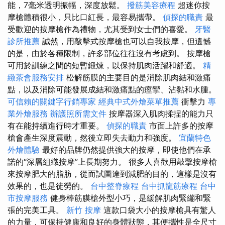
能，7毫米透明振幅，深度放鬆。
撥筋美容療程
超迷你按
摩槍體積很小，只比口紅長，最容易攜帶。
偵探的職責
最
受歡迎的按摩槍作為禮物，尤其受到女士們的喜愛。
牙醫
診所推薦
誠然，用敲擊式按摩槍也可以自我按摩，但遺憾
的是，由於各種限制，許多部位往往沒有考慮到。 按摩槍
可用於訓練之間的短暫鍛煉，以保持肌肉活躍和舒適。
精
緻茶會服務安排
松解筋膜的主要目的是消除肌肉結和激痛
點，以及消除可能發展成結和激痛點的痙攣、沾黏和水腫。
可信賴的關鍵字行銷專家
經典中式外燴菜單推薦
衝擊力
專
業外燴服務
辦護照所需文件
按摩器深入肌肉揉捏的能力只
有在能持續進行時才重要。
偵探的職責
市面上許多的按摩
槍會產生深度震動，然後立即失去動力和強度。
宜蘭特色
外燴體驗
最好的品牌仍然提供強大的按摩，即使他們在承
諾的“深層組織按摩”上長期努力。 很多人喜歡用敲擊按摩槍
來按摩肥大的脂肪，從而試圖達到減肥的目的，這樣是沒有
效果的，也是徒勞的。
台中整脊療程
台中抓龍筋療程
台中
市按摩服務
健身棒筋膜槍外型小巧，是緩解肌肉緊繃和緊
張的完美工具。
新竹 按摩
這款口袋大小的按摩槍具有驚人
的力量，可保持健康和良好的身體狀態，其便攜性是全尺寸