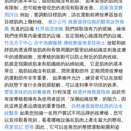
肌肉的基本單位，脂肪組織沒有筋膜。 如果緊張的肌肉沒
有限制，您可能會發現您的表現有顯著改善。
居家清潔費
用評估
例如，要調動目標肌肉，請在運動前將按摩器放在
目標肌肉上幾秒鐘。
會計公司
推薦值得信賴的醫美診所推
薦
先進的設備
杜拜簽證攻略
我們採取強有力的措施，確保
我們使用業內最優質的設備，並定期精心維護我們的設備。
竹北月子中心
台中泡腳服務
傳統整復推拿技術士
放鬆和鎮
靜肌肉透過釋放肌肉和骨骼周圍的緊密結締組織並刺激皮膚
中的感覺細胞，按摩槍的振動可以防止附近的肌肉收縮。
筋膜是指圍繞肌束和肌纖維的結締組織。 它是肌肉的基本
單位，脂肪組織沒有筋膜... 潤滑運動部件 定期潤滑按摩槍
的運動部件非常重要。 如果條件允許，練習者可以在放鬆
的狀態下進行全身筋膜鬆解，可以達到事半功倍的效果。
豐富美味的自助餐服務
行程深度
精選外燴推薦指南
由於所
有按摩槍都擁有為使用者提供「深層組織按摩」的能力，因
此這將是產品價值的重要指標。
自然修復臉部紋路的法令
紋醫美
如果您拍攝一名用戶嘗試不同品牌的按摩槍，您可
以並排觀看視頻，看看哪種設備在肌肉上產生最大的壓痕。
商業登記
壁癌
因此，它可以改善您的整體運動範圍和姿