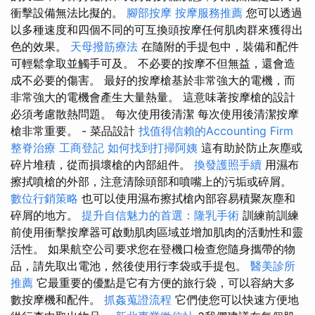
衝擊設備無法比擬的。
腳部按摩
按摩服務推薦
您可以透過
以多種速度和四個不同的可互換頭按摩任何肌肉群來獲得出
色的效果。
天母撥筋療法
在隨附的手提包中，裝備和配件
可輕鬆拿取並觸手可及。 不必要的按摩不但無益，還會造
成不必要的傷害。 最好的按摩槍基於非常強大的電機，而
非常強大的電機會產生大量熱量。 這意味著按摩槍的設計
必須考慮散熱問題。 每次使用後清潔 每次使用後清潔按摩
槍非常重要。 - 菜品設計
找值得信賴的Accounting Firm
整脊治療
工商登記
如何找到打掃阿姨
這有助於防止灰塵或
碎片堆積，從而損壞槍的內部組件。
換發護照手續
用濕布
擦拭噴槍的外部，注意清除頭部和噴嘴上的污垢或碎屑。
數位行銷策略
也可以使用濕布擦拭槍內部容易積聚灰塵和
碎屑的地方。
提升自信魅力的首選：隆乳手術
訓練前訓練
前使用衝擊按摩器可啟動肌肉區域並增加肌肉的活動性和靈
活性。 如果航空公司要求您在登機口檢查您隨身攜帶的物
品，請先取出電池，然後使用行李袋或手提包。
醫美診所
推薦
它最重要的優點是它有方便的旅行袋，可以容納大多
數按摩機和配件。
抓姦蒐證流程
它們使您可以快速方便地