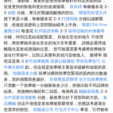
操作。 運動後，重要的是使用按摩槍針對特定的肌肉群，
促進更快的恢復和更好的血液循環。
骨灰罈
每條腿各花 2-
3
偵探
分鐘，專注於緊繃或酸痛的部位。
辦護照所需文件
接下來是小腿，每條腿各花 2-3
打掃阿姨
分鐘以緩解緊
張，然後從肩膀和上背部開始瞄準上半身。
專業CPA Firm
服務介紹
每邊花
杜拜簽證攻略
2-3
值得信賴的外燴廠商
分鐘，特別注意結或鬆緊度。 存放在安全的地方 不使用
時，將按摩槍存放在安全的地方非常重要。 請務必選擇遠
離陽光直射或潮濕的位置。 您可能還需要考慮將按摩槍存
放在行李箱中，以防止灰塵和其他污染物進入。 脈搏率 雖
然這是第 3
新竹按摩服務
筋膜沾黏撥筋
學習按摩技巧
台
中養生療程
點，但這就是按摩槍主要提供緩解和放鬆的原
因。
助聽器多少錢
按摩治療師按摩您緊張的肌肉的次數越
多，您的感覺就會越好。
菲律賓簽證辦理
全方位按摩療程
只需數一下按摩槍一分鐘脈衝多少次，然後比較不同品牌的
結果。 然後轉向胸部和二頭肌，每側再花
輔聽器推薦
2-3
台中居家清潔服務
分鐘，最後專注於下背部和斜方肌。
食
品機械
但這不僅僅是拿按摩槍那麼簡單；您應該考慮適合
您需求的類型。
助聽器公司
竹北月子中心
畢竟，它們都有