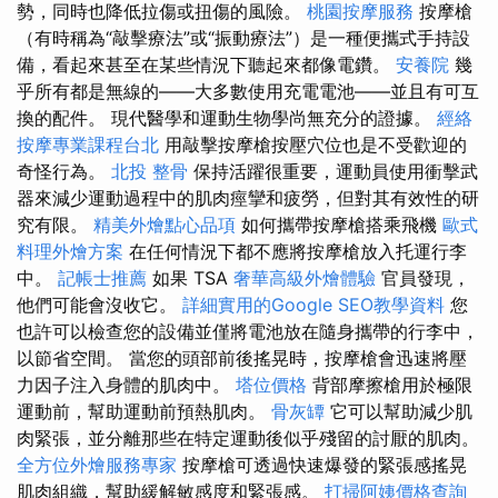
勢，同時也降低拉傷或扭傷的風險。
桃園按摩服務
按摩槍
（有時稱為“敲擊療法”或“振動療法”）是一種便攜式手持設
備，看起來甚至在某些情況下聽起來都像電鑽。
安養院
幾
乎所有都是無線的——大多數使用充電電池——並且有可互
換的配件。 現代醫學和運動生物學尚無充分的證據。
經絡
按摩專業課程台北
用敲擊按摩槍按壓穴位也是不受歡迎的
奇怪行為。
北投 整骨
保持活躍很重要，運動員使用衝擊武
器來減少運動過程中的肌肉痙攣和疲勞，但對其有效性的研
究有限。
精美外燴點心品項
如何攜帶按摩槍搭乘飛機
歐式
料理外燴方案
在任何情況下都不應將按摩槍放入托運行李
中。
記帳士推薦
如果 TSA
奢華高級外燴體驗
官員發現，
他們可能會沒收它。
詳細實用的Google SEO教學資料
您
也許可以檢查您的設備並僅將電池放在隨身攜帶的行李中，
以節省空間。 當您的頭部前後搖晃時，按摩槍會迅速將壓
力因子注入身體的肌肉中。
塔位價格
背部摩擦槍用於極限
運動前，幫助運動前預熱肌肉。
骨灰罈
它可以幫助減少肌
肉緊張，並分離那些在特定運動後似乎殘留的討厭的肌肉。
全方位外燴服務專家
按摩槍可透過快速爆發的緊張感搖晃
肌肉組織，幫助緩解敏感度和緊張感。
打掃阿姨價格查詢