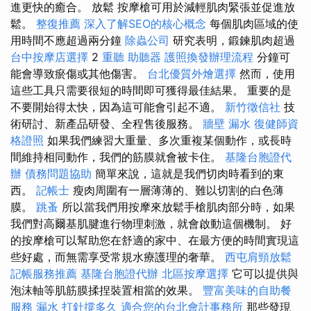
進更快的癒合。 放鬆 按摩槍可用於減輕肌肉緊張並促進放
鬆。
整復推薦
深入了解SEO的核心概念
每個肌肉區域的使
用時間不應超過兩分鐘
除蟲公司
研究表明，鍛鍊肌肉超過
台中按摩店選擇
2
重聽 助聽器
護照換發辦理流程
分鐘可
能會導致瘀傷或其他傷害。
台北優質外燴選擇
然而，使用
這些工具只需要很短的時間即可獲得最佳結果。 重要的是
不要開始得太快，因為這可能會引起不適。
新竹徵信社
技
術研討、新產品研發、全程售後服務。
牆壁 漏水
復健師資
格證照
如果我們練習大重量、多次重複某個動作，或長時
間維持相同動作，我們的筋膜就會被卡住。
基隆台胞證代
辦
債務問題協助
簡單來說，這就是我們切肉時看到的東
西。
記帳士
瘦肉周圍有一層薄薄的、難以切割的白色薄
膜。
跳蚤
所以當我們用按摩來放鬆手槍肌肉部分時，如果
我們對高爾基肌腱進行物理刺激，就會啟動這個機制。 好
的按摩槍可以幫助您在舒適的家中、在最方便的時間實現這
些好處，而無需享受常規水療護理的奢華。
西屯肩頸放鬆
記帳服務推薦
基隆台胞證代辦
北區按摩選擇
它可以提供與
泡沫軸等肌筋膜揉捏裝置相當的效果。
豐富美味的自助餐
服務
漏水 打針撐多久
適合您的台北會計事務所
那些發現