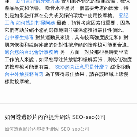
範。
新竹高評價外燴方案
使用業界領先的檢測設備，確保
產品品質和信譽。 噪音水平是另一個需要考慮的因素，特
別是如果您打算在公共或安靜的環境中使用按摩槍。
登記
工商
如何找到打掃阿姨
最後，預算考慮因素很重要，因為
它們有助於縮小您的選擇範圍並確保您獲得最佳性價比。
台中養生排毒
對於運動員來說，具有較高強度設定和針對
肌肉恢復和緩解疼痛的針對性按摩頭的按摩槍可能更合適。
適合您的台北會計事務所
另一方面，對於那些長時間坐著
工作的人來說，如果您專注於放鬆和緩解緊張，則較低強度
的按摩槍可能更有益。
SEO的真正意思是什麼？
緩慢移動
台中外燴服務首選
為了獲得最佳效果，請在該區域上緩慢
移動按摩槍。
如何透過影片內容提升網站 SEO-seo公司
如何透過影片內容提升網站 SEO-seo公司