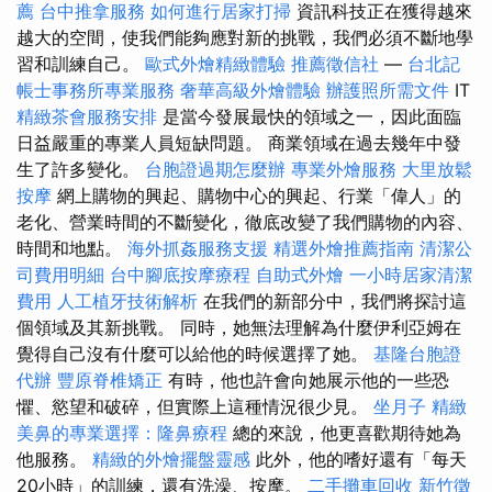
薦
台中推拿服務
如何進行居家打掃
資訊科技正在獲得越來
越大的空間，使我們能夠應對新的挑戰，我們必須不斷地學
習和訓練自己。
歐式外燴精緻體驗
推薦徵信社
—
台北記
帳士事務所專業服務
奢華高級外燴體驗
辦護照所需文件
IT
精緻茶會服務安排
是當今發展最快的領域之一，因此面臨
日益嚴重的專業人員短缺問題。 商業領域在過去幾年中發
生了許多變化。
台胞證過期怎麼辦
專業外燴服務
大里放鬆
按摩
網上購物的興起、購物中心的興起、行業「偉人」的
老化、營業時間的不斷變化，徹底改變了我們購物的內容、
時間和地點。
海外抓姦服務支援
精選外燴推薦指南
清潔公
司費用明細
台中腳底按摩療程
自助式外燴
一小時居家清潔
費用
人工植牙技術解析
在我們的新部分中，我們將探討這
個領域及其新挑戰。 同時，她無法理解為什麼伊利亞姆在
覺得自己沒有什麼可以給他的時候選擇了她。
基隆台胞證
代辦
豐原脊椎矯正
有時，他也許會向她展示他的一些恐
懼、慾望和破碎，但實際上這種情況很少見。
坐月子
精緻
美鼻的專業選擇：隆鼻療程
總的來說，他更喜歡期待她為
他服務。
精緻的外燴擺盤靈感
此外，他的嗜好還有「每天
20小時」的訓練，還有洗澡、按摩。
二手攤車回收
新竹徵