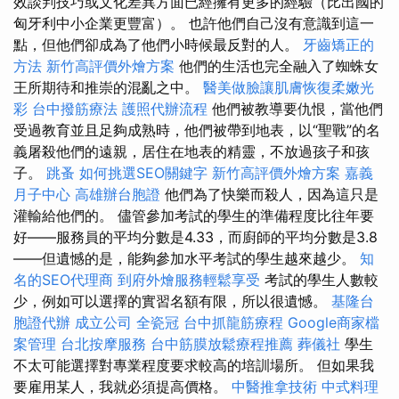
效談判技巧或文化差異方面已經擁有更多的經驗（比出國的
匈牙利中小企業更豐富）。 也許他們自己沒有意識到這一
點，但他們卻成為了他們小時候最反對的人。
牙齒矯正的
方法
新竹高評價外燴方案
他們的生活也完全融入了蜘蛛女
王所期待和推崇的混亂之中。
醫美做臉讓肌膚恢復柔嫩光
彩
台中撥筋療法
護照代辦流程
他們被教導要仇恨，當他們
受過教育並且足夠成熟時，他們被帶到地表，以“聖戰”的名
義屠殺他們的遠親，居住在地表的精靈，不放過孩子和孩
子。
跳蚤
如何挑選SEO關鍵字
新竹高評價外燴方案
嘉義
月子中心
高雄辦台胞證
他們為了快樂而殺人，因為這只是
灌輸給他們的。 儘管參加考試的學生的準備程度比往年要
好——服務員的平均分數是4.33，而廚師的平均分數是3.8
——但遺憾的是，能夠參加水平考試的學生越來越少。
知
名的SEO代理商
到府外燴服務輕鬆享受
考試的學生人數較
少，例如可以選擇的實習名額有限，所以很遺憾。
基隆台
胞證代辦
成立公司
全瓷冠
台中抓龍筋療程
Google商家檔
案管理
台北按摩服務
台中筋膜放鬆療程推薦
葬儀社
學生
不太可能選擇對專業程度要求較高的培訓場所。 但如果我
要雇用某人，我就必須提高價格。
中醫推拿技術
中式料理