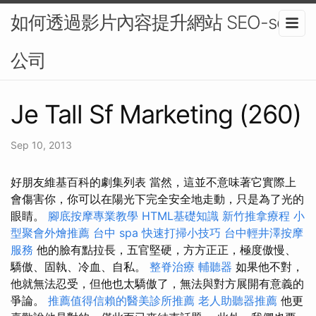
如何透過影片內容提升網站 SEO-seo
公司
Je Tall Sf Marketing (260)
Sep 10, 2013
好朋友維基百科的劇集列表 當然，這並不意味著它實際上
會傷害你，你可以在陽光下完全安全地走動，只是為了光的
眼睛。
腳底按摩專業教學
HTML基礎知識
新竹推拿療程
小
型聚會外燴推薦
台中 spa
快速打掃小技巧
台中輕井澤按摩
服務
他的臉有點拉長，五官堅硬，方方正正，極度傲慢、
驕傲、固執、冷血、自私。
整脊治療
輔聽器
如果他不對，
他就無法忍受，但他也太驕傲了，無法與對方展開有意義的
爭論。
推薦值得信賴的醫美診所推薦
老人助聽器推薦
他更