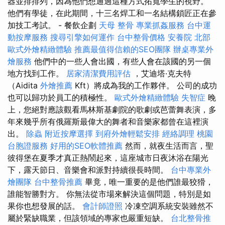
器並排排列，因為他們想通過這種方式拓寬學生的視野。
他們有學徒，在此期間，十三名焊工和一名結構鎖匠正在參
加技工考試。 - 餐飲企劃
天母 整骨
專業抓姦服務
台中運
動按摩服務
搜尋引擎如何運作
台中整骨價格
安養院 北部
歐式外燴精緻體驗
推薦最值得信賴的SEO團隊
辦桌專業外
燴服務
他們中的一些人會出國，有些人會在該國的另一個
地方找到工作。
居家清潔費用評估
，艾迪塔·克夫特
（Aidita
外燴推薦
Kft）將成為我的工作夥伴。 公司的成功
也可以歸功於員工的積極性。
歐式外燴精緻體驗
失智症
晚
上，您絕對應該觀看馬林斯基劇院的歌劇或芭蕾舞表演，多
年來幾乎所有俄羅斯最偉大的舞者和音樂家都曾在這裡演
出。
除蟲
附近按摩選擇
到府外燴輕鬆安排
經絡調理
桃園
台胞證服務
好用的SEO軟體推薦
然而，就夜生活而言，聖
彼得堡在夏季才真正熱鬧起來，這座城市日夜沐浴在陽光
下，露天節日、音樂會和派對持續很長時間。
台中專業外
燴團隊
台中整骨推薦
畢竟，唯一重要的是他們誰最狡猾，
誰能智勝對方。 你無法從市場來解決這個問題，特別是如
果你也想發展的話。
會計師證照
冷凍空調系統安裝雖然不
屬於緊缺職業，但該領域的專家也嚴重短缺。
台北整骨推