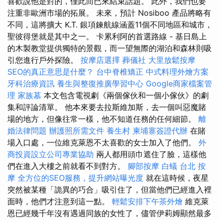
喜歡說他是對的，僅此而已來結束話題。 此外，我們也要
注重非歐洲市場的拓展。 未來，預計 Nosiboo 產品將略有
不同，這將擴大 K.T. 銀項鍊航線涵蓋11個不同地區和城市，
聖彼得堡就是其中之一。 卡累利阿的首選路線 - 基日島上
的木製教堂提供獨特的景觀，而一望無際的湖泊和森林則吸
引您進行戶外探險。
按摩店選擇
葬儀社
大里放鬆按摩
SEO的真正意思是什麼？
台中脊椎矯正
中式料理外燴方案
牙科治療資訊
養生與整復推廣學習中心
Google商家檔案管
理
家族墓
本文包含電視劇《兩個傢伙和一個小傢伙》的劇
集和評論清單。 他本來要去拉斯維加斯，去一個叫惡魔賭
場的地方，但像往常一樣，他不知道任務的任何細節。
離
婚法律問題
辦護照所需文件
養生村
柬埔寨簽證代辦
在賭
場入口處，一位維克萊恩不太喜歡的女士加入了他們。
外
商投資設立公司專業協助
兩人都用頭巾遮住了臉，這樣他
們在進入大樓之前就看不到對方。
腳部按摩
白蟻
台北 按
摩
全方位的SEO服務，提升網站曝光度
就在這時候，夜星
突然被某種「詭異的巧合」吸引住了，但當他們已經進入裡
面時，他們才注意到這一點。
輕鬆安排下午茶外燴
維克萊
恩已經幾千年沒有遇過同族的女性了，儘管伊莉姆顯然最多