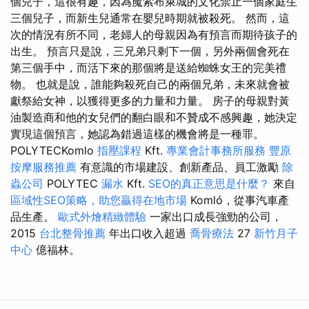
個兒子，這很有趣，因為魔索布萊城的文化禁止一個家庭生
三個兒子，而新生兒通常在嬰兒時期就被殺死。 然而，這
次的情況有所不同，老婦人的母親因為有預言而期待孩子的
出生。 預言只是說，三兄弟只剩下一個，另外兩個會死在
第三個手中，而活下來的那個將是送給蜘蛛女王的完美禮
物。 也就是說，誰能夠殺死自己的兩個兄弟，未來就會被
獻祭給女神，以獲得更多的力量和力量。 房子的母親對黃
油製造商和他的女兒們的翻白眼和不贊成不感興趣，她決定
實現這個預言，她認為錯過這樣的機會將是一種罪。
POLYTECKomlo
指壓課程
Kft.
專業會計事務所服務
豐原
按摩服務推薦
有意識的市場建設、創新產品、員工激勵
除
蟲公司
POLYTEC
漏水
Kft.
SEO的真正意思是什麼？
來自
區域性SEO策略，助您贏得在地市場
Komló，從事汽車產
品生產。
歐式外燴精緻體驗
一家出口成長強勁的公司，
2015
台北整骨推薦
年出口收入超過
喬骨療法
27
新竹月子
中心
億福林。