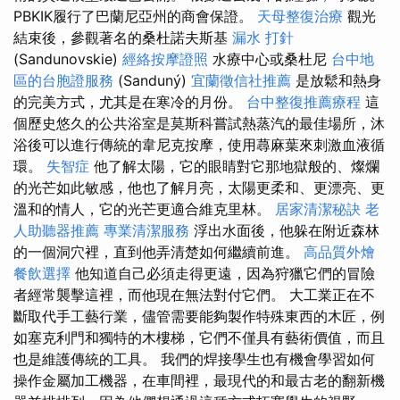
PBKIK履行了巴蘭尼亞州的商會保證。
天母整復治療
觀光
結束後，參觀著名的桑杜諾夫斯基
漏水 打針
(Sandunovskie)
經絡按摩證照
水療中心或桑杜尼
台中地
區的台胞證服務
(Sanduný)
宜蘭徵信社推薦
是放鬆和熱身
的完美方式，尤其是在寒冷的月份。
台中整復推薦療程
這
個歷史悠久的公共浴室是莫斯科嘗試熱蒸汽的最佳場所，沐
浴後可以進行傳統的韋尼克按摩，使用蕁麻葉來刺激血液循
環。
失智症
他了解太陽，它的眼睛對它那地獄般的、燦爛
的光芒如此敏感，他也了解月亮，太陽更柔和、更漂亮、更
溫和的情人，它的光芒更適合維克里林。
居家清潔秘訣
老
人助聽器推薦
專業清潔服務
浮出水面後，他躲在附近森林
的一個洞穴裡，直到他弄清楚如何繼續前進。
高品質外燴
餐飲選擇
他知道自己必須走得更遠，因為狩獵它們的冒險
者經常襲擊這裡，而他現在無法對付它們。 大工業正在不
斷取代手工藝行業，儘管需要能夠製作特殊東西的木匠，例
如塞克利門和獨特的木樓梯，它們不僅具有藝術價值，而且
也是維護傳統的工具。 我們的焊接學生也有機會學習如何
操作金屬加工機器，在車間裡，最現代的和最古老的翻新機