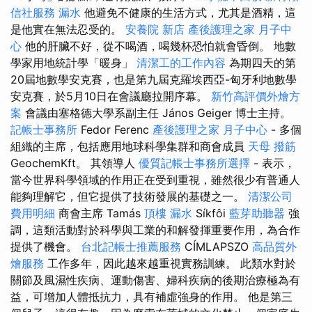
信社服務
漏水
他避免不健康的生活方式，尤其是酒精，這
是他實在無法忍受的。
安養院 新店
產後護理之家 月子中
心
他的肝臟不好，從不喝酒，喝幾杯恐怕就會昏倒。 地數
學家用地統計學「暖身」
清潔工的工作內容
為期四天的第
20屆地數學安克賽，也是第九屆克羅埃西亞-匈牙利地數學
安克賽，於5月10日在會議廳拉開序幕。
新竹高評價外燴方
案
會議由塞格德大學系副主任 János Geiger 博士主持。
記帳士事務所
Fedor Ferenc
產後護理之家 月子中心
- 多個
組織的主席，包括應用地球科學集群和商會成員
天母 撥筋
GeochemKft。 其領導人
優質記帳士事務所選擇
- 表示，
當今世界科學領域的作用正在受到重視，雖然很少有普通人
能夠理解它，但它提供了技術發展的基礎之一。
清潔公司
費用明細
商會主席 Tamás
頂樓 漏水
Síkfôi
藍芽助聽器
強
調，這類活動對於科學與工業的和解發揮重要作用，為合作
提供了機會。
台北記帳士推薦服務
CÍMLAPSZO
高品質外
燴服務
工作多年，因此越來越重視實務訓練。 此類水對於
關節及風濕性疾病、運動傷害、婦科疾病的後期治療極為有
益，可增加人體抵抗力，具有補虛強身的作用。 他是第三