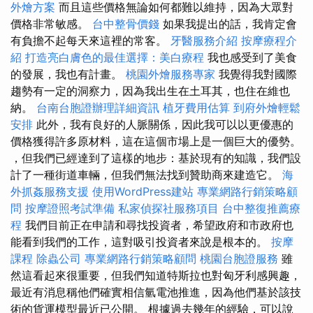
外燴方案
而且這些價格無論如何都難以維持，因為大眾對
價格非常敏感。
台中整骨價錢
如果我提出的話，我肯定會
有負擔不起每天來這裡的常客。
牙醫服務介紹
按摩療程介
紹
打造亮白膚色的最佳選擇：美白療程
我也感受到了美食
的發展，我也有計畫。
桃園外燴服務專家
我覺得我對國際
趨勢有一定的洞察力，因為我出生在土耳其，也住在維也
納。
台南台胞證辦理詳細資訊
植牙費用估算
到府外燴輕鬆
安排
此外，我有良好的人脈關係，因此我可以以更優惠的
價格獲得許多原材料，這在這個市場上是一個巨大的優勢。
，但我們已經達到了這樣的地步：基於現有的知識，我們設
計了一種街道車輛，但我們無法找到贊助商來建造它。
海
外抓姦服務支援
使用WordPress建站
專業網路行銷策略顧
問
按摩證照考試準備
私家偵探社服務項目
台中整復推薦療
程
我們目前正在申請和尋找投資者，希望政府和市政府也
能看到我們的工作，這對吸引投資者來說是根本的。
按摩
課程
除蟲公司
專業網路行銷策略顧問
桃園台胞證服務
雖
然這看起來很重要，但我們知道特斯拉也對匈牙利感興趣，
最近有消息稱他們確實相信氫電池推進，因為他們基於該技
術的貨運模型最近已公開。 根據過去幾年的經驗，可以說