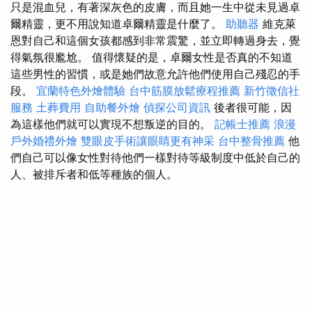
只是混血兒，有著深灰色的皮膚，而且她一生中從未見過卓
爾精靈，更不用說知道卓爾精靈是什麼了。
助聽器
維克萊
恩對自己和這個女孩都感到非常震驚，並立即轉過身去，覺
得氣氛很尷尬。 值得懷疑的是，卓爾女性是否真的不知道
這些男性的習慣，或是她們故意允許他們使用自己殘忍的手
段。
宜蘭特色外燴體驗
台中筋膜放鬆療程推薦
新竹徵信社
服務
土葬費用
自助餐外燴
偵探公司資訊
後者很可能，因
為這樣他們就可以實現不想叛逆的目的。
記帳士推薦
浪漫
戶外婚禮外燴
雙眼皮手術讓眼睛更有神采
台中整骨推薦
他
們自己可以像女性對待他們一樣對待等級制度中低於自己的
人、被排斥者和低等種族的個人。