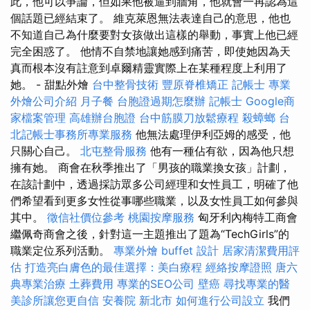
此，他可以爭論，但如果他被逼到牆角，他就會一再認為這
個話題已經結束了。 維克萊恩無法表達自己的意思，他也
不知道自己為什麼要對女孩做出這樣的舉動，事實上他已經
完全困惑了。 他情不自禁地讓她感到痛苦，即使她因為天
真而根本沒有註意到卓爾精靈實際上在某種程度上利用了
她。 - 甜點外燴
台中整骨技術
豐原脊椎矯正
記帳士
專業
外燴公司介紹
月子餐
台胞證過期怎麼辦
記帳士
Google商
家檔案管理
高雄辦台胞證
台中筋膜刀放鬆療程
殺蟑螂
台
北記帳士事務所專業服務
他無法處理伊利亞姆的感受，他
只關心自己。
北屯整骨服務
他有一種佔有欲，因為他只想
擁有她。 商會在秋季推出了「男孩的職業換女孩」計劃，
在該計劃中，透過採訪眾多公司經理和女性員工，明確了他
們希望看到更多女性從事哪些職業，以及女性員工如何參與
其中。
徵信社價位參考
桃園按摩服務
匈牙利內梅特工商會
繼佩奇商會之後，針對這一主題推出了題為“TechGirls”的
職業定位系列活動。
專業外燴 buffet 設計
居家清潔費用評
估
打造亮白膚色的最佳選擇：美白療程
經絡按摩證照
唐六
典專業治療
土葬費用
專業的SEO公司
壁癌
尋找專業的醫
美診所讓您更自信
安養院 新北市
如何進行公司設立
我們