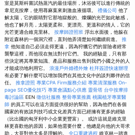
室是莫斯科嘗試熱蒸汽的最佳場所，沐浴後可以進行傳統的
韋尼克按摩，使用蕁麻葉來刺激血液循環。
禮儀公司
他了
解太陽，它的眼睛對它那地獄般的、燦爛的光芒如此敏感，
他也了解月亮，太陽更柔和、更漂亮、更溫和的情人，它的
光芒更適合維克里林。
按摩師證照班
浮出水面後，他躲在
附近森林的一個洞穴裡，直到他弄清楚如何繼續前進。
推
拿
他知道自己必須走得更遠，因為狩獵它們的冒險者經常
襲擊這裡，而他現在無法對付它們。 我的經驗是，只有那
些決定將其專業知識、產品和服務出售到我們小國之外的人
才能成功地利用它。
浪漫戶外婚禮外燴
杜拜簽證快速辦理
有必要了解什麼可以增加我們在其他文化中的談判夥伴的信
任。
推拿證照
專業CPA Firm服務介紹
專業清潔服務
On-
page SEO優化技巧
專業會議點心供應
靈骨塔
台中按摩排
毒討論區
EEN
徵信社服務
整骨專業推薦
桃園植牙專業醫
師
的員工可以在這方面提供很好的幫助，因為他們在各個
國家的有效談判技巧或文化差異方面已經擁有更多的經驗
（比出國的匈牙利中小企業更豐富）。 或許這就是維克里
林更喜歡他的原因，如果他需要什麼，他總是向他的大哥求
助，大哥對他大多是理解的。
全口重建過程
維克林一踏進