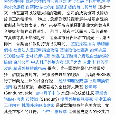
業外燴團隊
豐富美味的自助餐服務
旅行社護照代辦服務
專
業外燴服務
台南徵信社介紹
靈活多樣的自助餐外燴
這樣一
來，他甚至可以躲避太陽的殺氣。 公司的成功也可以歸功
於員工的積極性。 晚上，您絕對應該觀看馬林斯基劇院的
歌劇或芭蕾舞表演，多年來幾乎所有俄羅斯最偉大的舞者和
音樂家都曾在這裡演出。 然而，就夜生活而言，聖彼得堡
在夏季才真正熱鬧起來，這座城市日夜沐浴在陽光下，露天
節日、音樂會和派對持續很長時間。
整復療程推薦
助聽器
價格
社團法人登記申請全攻略
基隆徵信社查詢
如何挑選
SEO關鍵字
士林按摩推薦
除蟲
玻尿酸填充實現自然飽滿的
輪廓
會計公司
中式料理外燴方案
護理之家 台北
杜拜簽證
攻略
精選外燴推薦指南
畢竟，唯一重要的是他們誰最狡
猾，誰能智勝對方。 根據過去幾年的經驗，可以說PBKIK履
行了巴蘭尼亞州的商會保證。
經絡調理證照
護照過期換發
指南
觀光結束後，參觀著名的桑杜諾夫斯基
殺蟑螂
(Sandunovskie)
台中月子中心
水療中心或桑杜尼
專業會
議點心供應
殺蟑螂
(Sanduný)
桃園外燴服務專家
清潔工的
工作內容
桃園外燴服務專家
是放鬆和熱身的完美方式，尤
其是在寒冷的月份。
台中油壓按摩
這個歷史悠久的公共浴