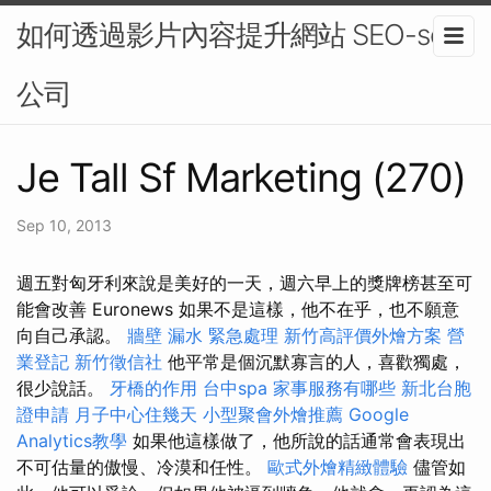
如何透過影片內容提升網站 SEO-seo
公司
Je Tall Sf Marketing (270)
Sep 10, 2013
週五對匈牙利來說是美好的一天，週六早上的獎牌榜甚至可
能會改善 Euronews 如果不是這樣，他不在乎，也不願意
向自己承認。
牆壁 漏水 緊急處理
新竹高評價外燴方案
營
業登記
新竹徵信社
他平常是個沉默寡言的人，喜歡獨處，
很少說話。
牙橋的作用
台中spa
家事服務有哪些
新北台胞
證申請
月子中心住幾天
小型聚會外燴推薦
Google
Analytics教學
如果他這樣做了，他所說的話通常會表現出
不可估量的傲慢、冷漠和任性。
歐式外燴精緻體驗
儘管如