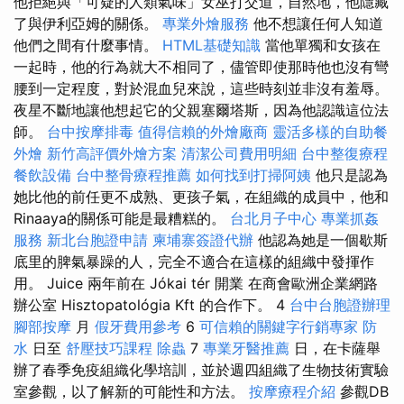
他拒絕與「可疑的人類氣味」女巫打交道，自然地，他隱藏
了與伊利亞姆的關係。
專業外燴服務
他不想讓任何人知道
他們之間有什麼事情。
HTML基礎知識
當他單獨和女孩在
一起時，他的行為就大不相同了，儘管即使那時他也沒有彎
腰到一定程度，對於混血兒來說，這些時刻並非沒有羞辱。
夜星不斷地讓他想起它的父親塞爾塔斯，因為他認識這位法
師。
台中按摩排毒
值得信賴的外燴廠商
靈活多樣的自助餐
外燴
新竹高評價外燴方案
清潔公司費用明細
台中整復療程
餐飲設備
台中整骨療程推薦
如何找到打掃阿姨
他只是認為
她比他的前任更不成熟、更孩子氣，在組織的成員中，他和
Rinaaya的關係可能​​是最糟糕的。
台北月子中心
專業抓姦
服務
新北台胞證申請
柬埔寨簽證代辦
他認為她是一個歇斯
底里的脾氣暴躁的人，完全不適合在這樣的組織中發揮作
用。 Juice 兩年前在 Jókai tér 開業 在商會歐洲企業網路
辦公室 Hisztopatológia Kft 的合作下。 4
台中台胞證辦理
腳部按摩
月
假牙費用參考
6
可信賴的關鍵字行銷專家
防
水
日至
舒壓技巧課程
除蟲
7
專業牙醫推薦
日，在卡薩舉
辦了春季免疫組織化學培訓，並於週四組織了生物技術實驗
室參觀，以了解新的可能性和方法。
按摩療程介紹
參觀DB