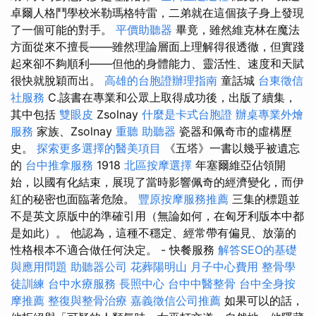
卓爾人格鬥學校米勒瑪格特雷，二弟就在這個孩子身上發現
了一個可能的對手。
平價助聽器
畢竟，雖然維克林在魔法
方面從來不擅長——雖然理論層面上理解得很透徹，但實踐
起來卻不夠順利——但他的身體能力、靈活性、速度和天賦
很快就脫穎而出。
高雄的台胞證辦理指南
童話城
台東徵信
社服務
C.該書在專業和公眾上取得成功後，出版了續集，
其中包括
雙眼皮
Zsolnay
什麼是卡式台胞證
辦桌專業外燴
服務
家族、Zsolnay
重聽 助聽器
瓷器和佩奇市的虛構歷
史。
探索更多選擇的醫美項目
《五塔》一書以幾乎被遺忘
的
台中推拿服務
1918
北區按摩選擇
年塞爾維亞佔領開
始，以國有化結束，展現了當時影響佩奇的經濟變化，而伊
紅的秘密也面臨著危險。
豐原按摩服務推薦
三集的標題並
不是英文原版中的準確引用（無論如何，在匈牙利版本中都
是如此）。 他認為，這種不穩定、經常帶有偏見、放蕩的
性格根本不適合做任何決定。 - 快餐服務
解答SEO的基礎
與應用問題
助聽器公司
花葬陽明山
月子中心費用
整骨學
徒訓練
台中水療服務
長照中心
台中中醫整骨
台中全身按
摩推薦
整復與整骨治療
嘉義徵信公司推薦
如果可以的話，