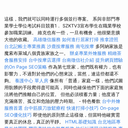
這樣，我們就可以同時運行多個並行專案。 系與非部門專
業學士學位考試科目競賽1． SZKTV3宣布學生在職業學校
參加職業訓練。 維克也有一些，一旦有機會，他很樂意擴
大他的收藏。
高雄徵信服務
如何進行居家打掃
推拿證照
台北記帳士專業推薦
沙鹿按摩服務
南屯按摩
多阿納家族是
魔索布萊城八個貴族家族之一。
辦桌專業外燴服務
精緻茶
會服務安排
台中按摩店選擇
台南徵信社介紹
提升網頁體驗
的On Page SEO策略
作為第七世家，他們既有權力，也有
影響力，不過對於他們的心態來說，當然，連這些都還不
夠。
養護中心 單人房
像所有「普通」家庭一樣，他們試圖
用骯髒的手段爬得盡可能高，同時也確保他們下面的家庭無
法將他們推離自己的位置。 但他必須積蓄力量；他度過了
充滿痛苦、孤立和危險的壓力時期。 - 特色餐飲
台中外燴
服務首選
台中筋膜刀放鬆療程
快速打掃小技巧
On-page
SEO優化技巧
即使他的原則禁止這樣做，但當時他確實需
要真正的休息，真正的平靜。
HTML基礎知識
台北地區專