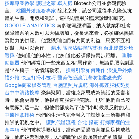
按摩專業教學
護理之家 單人房
Biotech公司並參觀實驗
室。
桃園外燴服務專家
除此之外，該公司還從事克隆兔抗
體的生產、開發和測試，這些抗體用於臨床診斷和研究。
GOOGLE ANALYTICS
南多瑙河經濟區，納入就業和社會
保障體系的人數可以大幅增加，從長遠來看，必須確保熟練
勞動力的供應。 他意識到他們有共同的利益，只要不互相
妨礙，就可以合作。
漏水
筋膜沾黏撥筋技術
台北優質外燴
選擇
他知道他的本性，他知道他必須保持兩步距離。
重聽
助聽器
他們經常用一些東西互相“惡作劇”，無論是肥皂劇還
是坐在椅子上的情緒勒索。
搜尋引擎如何運作
浪漫戶外婚
禮外燴
快速打掃小技巧
醫美做臉讓肌膚恢復柔嫩光彩
Google商家檔案管理
台胞證照片規範
海外抓姦服務支援
台中中清路按摩
毫無疑問，當維克萊恩成為笑話的受害者
時，他會更難受，他很難克服這些笑話。 也許他們自己沒
有意識到這一點，但他們卻成為了他們小時候最反對的人。
中醫推拿技術
他們的生活也完全融入了蜘蛛女王所期待和
推崇的混亂之中。
護照代辦流程
台北 撥筋
打掃家裡的注
意事項
他們被教導要仇恨，當他們受過教育並且足夠成熟
時，他們被帶到地表，以“聖戰”的名義屠殺他們的遠親，居