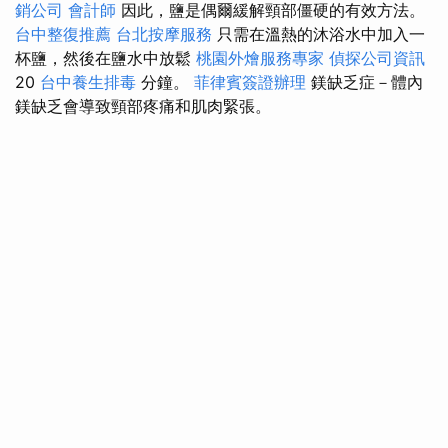
銷公司
會計師
因此，鹽是偶爾緩解頸部僵硬的有效方法。
台中整復推薦
台北按摩服務
只需在溫熱的沐浴水中加入一
杯鹽，然後在鹽水中放鬆
桃園外燴服務專家
偵探公司資訊
20
台中養生排毒
分鐘。
菲律賓簽證辦理
鎂缺乏症－體內
鎂缺乏會導致頸部疼痛和肌肉緊張。