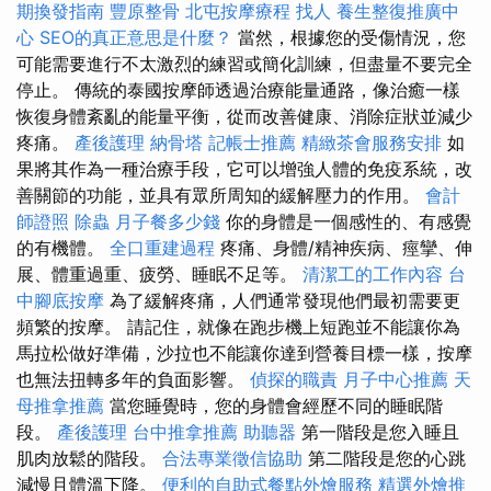
期換發指南
豐原整骨
北屯按摩療程
找人
養生整復推廣中
心
SEO的真正意思是什麼？
當然，根據您的受傷情況，您
可能需要進行不太激烈的練習或簡化訓練，但盡量不要完全
停止。 傳統的泰國按摩師透過治療能量通路，像治癒一樣
恢復身體紊亂的能量平衡，從而改善健康、消除症狀並減少
疼痛。
產後護理
納骨塔
記帳士推薦
精緻茶會服務安排
如
果將其作為一種治療手段，它可以增強人體的免疫系統，改
善關節的功能，並具有眾所周知的緩解壓力的作用。
會計
師證照
除蟲
月子餐多少錢
你的身體是一個感性的、有感覺
的有機體。
全口重建過程
疼痛、身體/精神疾病、痙攣、伸
展、體重過重、疲勞、睡眠不足等。
清潔工的工作內容
台
中腳底按摩
為了緩解疼痛，人們通常發現他們最初需要更
頻繁的按摩。 請記住，就像在跑步機上短跑並不能讓你為
馬拉松做好準備，沙拉也不能讓你達到營養目標一樣，按摩
也無法扭轉多年的負面影響。
偵探的職責
月子中心推薦
天
母推拿推薦
當您睡覺時，您的身體會經歷不同的睡眠階
段。
產後護理
台中推拿推薦
助聽器
第一階段是您入睡且
肌肉放鬆的階段。
合法專業徵信協助
第二階段是您的心跳
減慢且體溫下降。
便利的自助式餐點外燴服務
精選外燴推