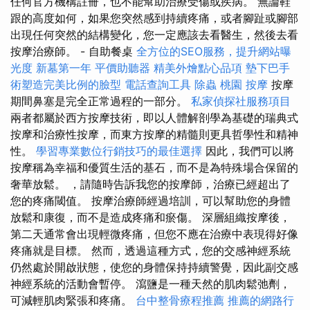
任何官方機構註冊，也不能幫助治療受傷或疾病。 無論鞋
跟的高度如何，如果您突然感到持續疼痛，或者腳趾或腳部
出現任何突然的結構變化，您一定應該去看醫生，然後去看
按摩治療師。 - 自助餐桌
全方位的SEO服務，提升網站曝
光度
新墓第一年
平價助聽器
精美外燴點心品項
墊下巴手
術塑造完美比例的臉型
電話查詢工具
除蟲
桃園 按摩
按摩
期間鼻塞是完全正常過程的一部分。
私家偵探社服務項目
兩者都屬於西方按摩技術，即以人體解剖學為基礎的瑞典式
按摩和治療性按摩，而東方按摩的精髓則更具哲學性和精神
性。
學習專業數位行銷技巧的最佳選擇
因此，我們可以將
按摩稱為幸福和優質生活的基石，而不是為特殊場合保留的
奢華放鬆。 ，請隨時告訴我您的按摩師，治療已經超出了
您的疼痛閾值。 按摩治療師經過培訓，可以幫助您的身體
放鬆和康復，而不是造成疼痛和瘀傷。 深層組織按摩後，
第二天通常會出現輕微疼痛，但您不應在治療中表現得好像
疼痛就是目標。 然而，透過這種方式，您的交感神經系統
仍然處於開啟狀態，使您的身體保持持續警覺，因此副交感
神經系統的活動會暫停。 瀉鹽是一種天然的肌肉鬆弛劑，
可減輕肌肉緊張和疼痛。
台中整骨療程推薦
推薦的網路行