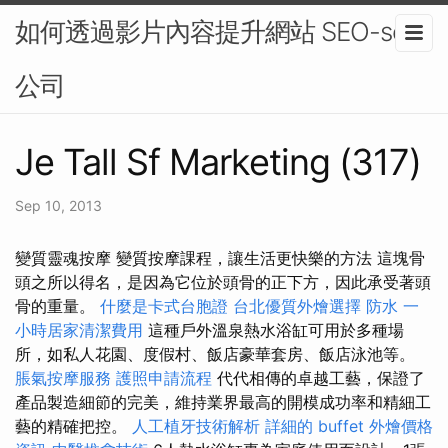
如何透過影片內容提升網站 SEO-seo
公司
Je Tall Sf Marketing (317)
Sep 10, 2013
變質靈魂按摩 變質按摩課程，讓生活更快樂的方法 這塊骨
頭之所以得名，是因為它位於頭骨的正下方，因此承受著頭
骨的重量。
什麼是卡式台胞證
台北優質外燴選擇
防水
一
小時居家清潔費用
這種戶外溫泉熱水浴缸可用於多種場
所，如私人花園、度假村、飯店豪華套房、飯店泳池等。
脹氣按摩服務
護照申請流程
代代相傳的卓越工藝，保證了
產品製造細節的完美，維持業界最高的開模成功率和精細工
藝的精確把控。
人工植牙技術解析
詳細的 buffet 外燴價格