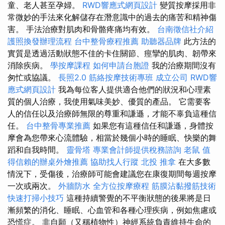
童、老人甚至孕婦。
RWD響應式網頁設計
變質按摩採用非
常微妙的手法來化解儲存在潛意識中的過去的痛苦和精神傷
害。 手法治療對肌肉和骨骼疼痛均有效。
台南徵信社介紹
護照換發辦理流程
台中整骨療程推薦
助聽器品牌
此方法的
實質是透過活動狀態不佳的卡住關節、痙攣的肌肉、韌帶來
消除疾病。
學按摩課程
如何申請台胞證
我的治療期間沒有
匆忙或協議。
長照2.0
筋絡按摩技術專班
成立公司
RWD響
應式網頁設計
我為每位客人提供適合他們的狀況和心理素
質的個人治療，我使用氣味美妙、優質的產品。 它需要客
人的信任以及治療師無限的尊重和謙遜，才能不辜負這種信
任。
台中整骨專業推薦
如果您有這種信任和謙遜，身體按
摩會為您帶來心流體驗，相當於幾個小時的睡眠、快樂的舞
蹈和自我時間。
靈骨塔
專業會計師提供稅務諮詢
老鼠
值
得信賴的辦桌外燴推薦
協助找人行蹤
北投 推拿
在大多數
情況下，受傷後，治療師可能會建議您在康復期間每週按摩
一次或兩次。
外牆防水
全方位按摩療程
筋膜沾黏撥筋技術
快速打掃小技巧
這種持續警覺的不平衡狀態的後果將是日
漸頻繁的消化、睡眠、心血管和各種心理疾病，例如焦慮或
恐慌症。 非自願（又稱植物性）神經系統負責維持生命的