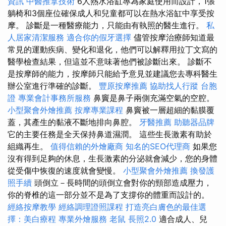
資訊
中醫推拿技術
6人熱水浴缸專為家庭使用而設計，1張
躺椅和3個座位確保成人和兒童都可以在熱水浴缸中享受按
摩。 診斷是一種醫療能力，只能由有執照的醫生進行。
私
人居家清潔服務
適合你的假牙選擇
儘管按摩治療師知道最
常見的運動疾病、變化和退化，他們可以解釋用拉丁文寫的
醫學檢查結果，但這並不意味著他們被診斷出來。 診斷不
是按摩師的能力，按摩師只能給予意見並建議您去專科醫生
辦公室進行準確的診斷。
豐原按摩推薦
協助找人行蹤
台胞
證
專業會計事務所服務
鼻竇是鼻子兩側充滿空氣的空腔。
小型聚會外燴推薦
按摩專業課程
鼻竇被一層超細的黏膜覆
蓋，其產生的黏液不斷地排向鼻腔。
牙醫推薦
助聽器品牌
它的主要任務是全天保持鼻道濕潤。 這些生長激素有助於
組織再生。
值得信賴的外燴廠商
知名的SEO代理商
如果您
沒有得到足夠的休息，生長激素的分泌就會減少，您的身體
從受傷中恢復的速度就會變慢。
小型聚會外燴推薦
換發護
照手續
頭倒立－長時間的頭倒立會對你的頸部造成壓力，
你的脊椎的這一部分並不是為了支撐你的體重而設計的。
經絡按摩教學
經絡調理證照課程
打造亮白膚色的最佳選
擇：美白療程
專業外燴服務
老鼠
長照2.0
適合成人、兒