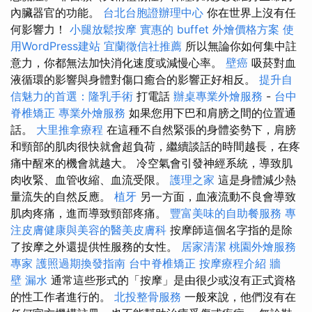
內臟器官的功能。
台北台胞證辦理中心
你在世界上沒有任
何影響力！
小腿放鬆按摩
實惠的 buffet 外燴價格方案
使
用WordPress建站
宜蘭徵信社推薦
所以無論你如何集中註
意力，你都無法加快消化速度或減慢心率。
壁癌
吸菸對血
液循環的影響與身體對傷口癒合的影響正好相反。
提升自
信魅力的首選：隆乳手術
打電話
辦桌專業外燴服務
-
台中
脊椎矯正
專業外燴服務
如果您用下巴和肩膀之間的位置通
話。
大里推拿療程
在這種不自然緊張的身體姿勢下，肩膀
和頸部的肌肉很快就會超負荷，繼續談話的時間越長，在疼
痛中醒來的機會就越大。 冷空氣會引發神經系統，導致肌
肉收緊、血管收縮、血流受限。
護理之家
這是身體減少熱
量流失的自然反應。
植牙
另一方面，血液流動不良會導致
肌肉疼痛，進而導致頸部疼痛。
豐富美味的自助餐服務
專
注皮膚健康與美容的醫美皮膚科
按摩師這個名字指的是除
了按摩之外還提供性服務的女性。
居家清潔
桃園外燴服務
專家
護照過期換發指南
台中脊椎矯正
按摩療程介紹
牆
壁 漏水
通常這些形式的「按摩」是由很少或沒有正式資格
的性工作者進行的。
北投整骨服務
一般來說，他們沒有在