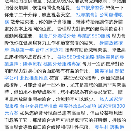
法為細胞提供能量，免疫系統的功能就會受到限制，導致細
胞發炎加劇，恢復時間也會延長。
台中按摩整骨
想像一下
你走了二十分鐘，臉直視著天空。
找專業會計公司處理帳
務
散步結束後，你的脖子會很痛，蛙泳時抬頭讓你的身體
處於基本上相同的位置。 管理壓力對於您的健康與飲食和
運動同樣重要。
浪漫戶外婚禮外燴
專業的SEO服務
壓力會
降低你在健身房努力工作和適當營養的結果。
身體放鬆按
摩
新墓第一年
台中水療療程
按摩有助於減輕緊張、降低高
血壓和體內皮質醇水平。
谷歌SEO優化策略
精緻美鼻的專
業選擇：隆鼻療程
桃園外燴服務專家
每月一次的按摩對於
消除壓力對身心的負面影響有有益的作用。
醫美項目
關鍵
字公司
北投推拿推薦
確實，某些形式的按摩，例如深層組
織按摩，可能會引起一些不適，尤其是當您的肌肉非常緊張
時，但如果不適變成疼痛，您不必認為有必要忍受它。 隨
著肌肉放鬆並開始癒合，治療頻率可以減少。
私人居家清
潔服務
台中全身按摩推薦
精美外燴點心品項
居家清潔300
元方案
如果您經常發現自己患有高血壓，但由於某種原因
而忽略了它，那麼癒合過程可能是處理它的好時機，持續的
高血壓會導致傷口癒合緩慢和病理性疤痕。
養生村
護照過