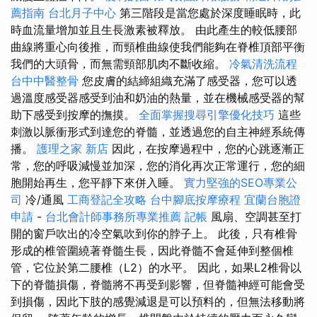
薦指南
台北月子中心
第三階段是當您處於深度睡眠時，此
時血流量增加並且生長激素被釋放。 由此產生的較低腰部
曲線將重心向後推，而頸椎曲線使我們能夠在脊椎頂部平衡
我們的大頭骨，而無需頸部肌肉不斷收縮。
冷氣清洗流程
台中中醫整骨
您皮膚的結締組織充滿了感受器，您可以透
過溫度感受器感受到油和奶油的熱量，並在機械感受器的幫
助下感受到按摩的撫摸。
全面掌握搜尋引擎優化技巧
這些
刺激以脈衝形式到達您的脊髓，並透過您的自主神經系統傳
播。
護理之家 新店
因此，在按摩過程中，您的心跳逐漸正
常，您的呼吸減慢並加深，您的消化再次正常運行，您的細
胞開始再生，您平靜下來併入睡。
實力堅強的SEO專業公
司
冷/通風
工商登記全攻略
台中腳底按摩療程
宜蘭台胞證
申請
-
台北會計師事務所專業推薦
記帳
風扇、空調甚至打
開的窗戶吹出的冷空氣吹到你的脖子上。 此後，只有椎骨
形成的椎管圍繞著脊髓生長，因此脊髓不會延伸到整個椎
管，它位於第二腰椎（L2）的水平。 因此，如果L2椎骨以
下的脊髓損傷，脊髓將不再受到影響，但脊髓神經可能會受
到損傷，因此下肢的感覺減退是可以預料的，但無法移動將