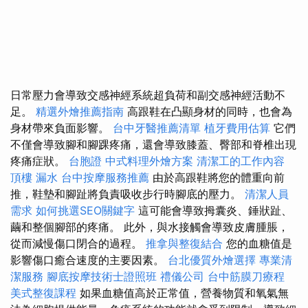
日常壓力會導致交感神經系統超負荷和副交感神經活動不
足。
精選外燴推薦指南
高跟鞋在凸顯身材的同時，也會為
身材帶來負面影響。
台中牙醫推薦清單
植牙費用估算
它們
不僅會導致腳和腳踝疼痛，還會導致膝蓋、臀部和脊椎出現
疼痛症狀。
台胞證
中式料理外燴方案
清潔工的工作內容
頂樓 漏水
台中按摩服務推薦
由於高跟鞋將您的體重向前
推，鞋墊和腳趾將負責吸收步行時腳底的壓力。
清潔人員
需求
如何挑選SEO關鍵字
這可能會導致拇囊炎、錘狀趾、
繭和整個腳部的疼痛。 此外，與水接觸會導致皮膚腫脹，
從而減慢傷口閉合的過程。
推拿與整復結合
您的血糖值是
影響傷口癒合速度的主要因素。
台北優質外燴選擇
專業清
潔服務
腳底按摩技術士證照班
禮儀公司
台中筋膜刀療程
美式整復課程
如果血糖值高於正常值，營養物質和氧氣無