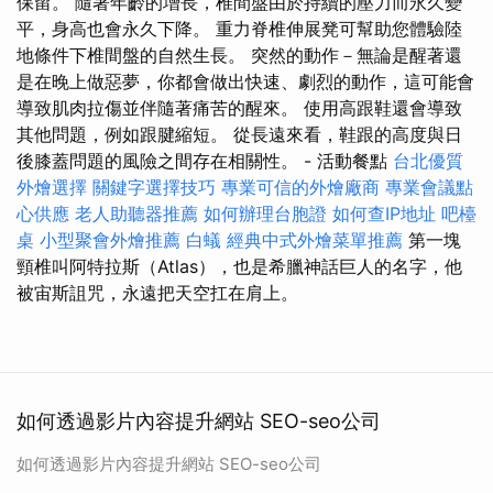
保留。 隨著年齡的增長，椎間盤由於持續的壓力而永久變
平，身高也會永久下降。 重力脊椎伸展凳可幫助您體驗陸
地條件下椎間盤的自然生長。 突然的動作－無論是醒著還
是在晚上做惡夢，你都會做出快速、劇烈的動作，這可能會
導致肌肉拉傷並伴隨著痛苦的醒來。 使用高跟鞋還會導致
其他問題，例如跟腱縮短。 從長遠來看，鞋跟的高度與日
後膝蓋問題的風險之間存在相關性。 - 活動餐點
台北優質
外燴選擇
關鍵字選擇技巧
專業可信的外燴廠商
專業會議點
心供應
老人助聽器推薦
如何辦理台胞證
如何查IP地址
吧檯
桌
小型聚會外燴推薦
白蟻
經典中式外燴菜單推薦
第一塊
頸椎叫阿特拉斯（Atlas），也是希臘神話巨人的名字，他
被宙斯詛咒，永遠把天空扛在肩上。
如何透過影片內容提升網站 SEO-seo公司
如何透過影片內容提升網站 SEO-seo公司