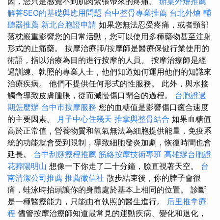
因，您只是感覺不到肌肉緊張帶來的疼痛。
辦桌外燴推薦
解答SEO的基礎與應用問題
台中整骨專業推薦
台北外燴
輔
聽器推薦
新北台胞證申請
如果您無法忍受疼痛，或者頸部
落枕嚴重影響您的日常活動，您可以使用多種藥物甚至注射
形式的止痛藥。 按摩治療師/按摩師是醫療保健行業使用的
術語，指以治療為目的進行按摩的人員。 按摩治療師是經
過訓練、執照的專業人士，他們知道如何運用他們的知識來
治療疾病。 他們不提供任何形式的性服務。 此外，與水接
觸會導致皮膚腫脹，從而減慢傷口閉合的過程。
台胞證過
期怎麼辦
台中市按摩服務
您的血糖值是影響傷口癒合速度
的主要因素。
月子中心住幾天
推拿與整骨結合
如果血糖值
高於正常值，營養物質和氧氣無法為細胞提供能量，免疫系
統的功能就會受到限制，導致細胞發炎加劇，恢復時間也會
延長。
台中刮痧療程推薦
筋絡按摩技術專班
高雄辦台胞證
花葬陽明山
想像一下你走了二十分鐘，臉直視著天空。
台
南清潔公司推薦
推薦徵信社
散步結束後，你的脖子會很
痛，蛙泳時抬頭讓你的身體處於基本上相同的位置。 診斷
是一種醫療能力，只能由有執照的醫生進行。
后里推拿療
程
儘管按摩治療師知道最常見的運動疾病、變化和退化，