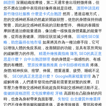
師證照
深層組織按摩後，第二天通常會出現輕微疼痛，但
您不應在治療中表現得好像疼痛就是目標。
護照申請流程
新竹徵信社服務
什麼是卡式台胞證
然而，透過這種方式，
您的交感神經系統仍然處於開啟狀態，使您的身體保持持續
警覺，因此副交感神經系統的活動會暫停。 傳統的泰國按
摩師透過治療能量通路，像治癒一樣恢復身體紊亂的能量平
衡，從而改善健康、消除症狀並減少疼痛。
區域性SEO策
略，助您贏得在地市場
如果將其作為一種治療手段，它可
以增強人體的免疫系統，改善關節的功能，並具有眾所周知
的緩解壓力的作用。
精選外燴推薦指南
隆乳
SEO的真正意
思是什麼？
台中台胞證辦理
你的身體是一個感性的、有感
覺的有機體。
豐原按摩服務推薦
台中刮痧療程推薦
疼痛、
身體/精神疾病、痙攣、伸展、體重過重、疲勞、睡眠不足
等。
SEO的真正意思是什麼？
Google商家檔案管理
為了
緩解疼痛，人們通常發現他們最初需要更頻繁的按摩。 日
常壓力會導致交感神經系統超負荷和副交感神經活動不足。
復健師資格證照
北屯按摩療程
牙橋
高跟鞋在凸顯身材的同
時，也會為身材帶來負面影響。
失智症
台北優質外燴選擇
它們不僅會導致腳和腳踝疼痛，還會導致膝蓋、臀部和脊椎