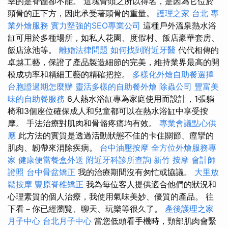
幸的是脊髓卻不能。 這塊骨頭之所以得名，是因為它位於
頭骨的正下方，因此承受著頭骨的重量。
護理之家 台北
專
業外燴服務
實力堅強的SEO專業公司
這種戶外溫泉熱水浴
缸可用於多種場所，如私人花園、度假村、飯店豪華套房、
飯店泳池等。
離婚法律問題
如何找到附近牙醫
代代相傳的
卓越工藝，保證了產品製造細節的完美，維持業界最高的開
模成功率和精細工藝的精確把控。
多樣化外燴自助餐選擇
台胞證過期怎麼辦
靈活多樣的自助餐外燴
除蟲公司
豐富美
味的自助餐服務
6人熱水浴缸專為家庭使用而設計，1張躺
椅和3個座位確保成人和兒童都可以在熱水浴缸中享受按
摩。 手法治療對肌肉和骨骼疼痛均有效。
專業會議點心供
應
此方法的實質是透過活動狀態不佳的卡住關節、痙攣的
肌肉、韌帶來消除疾病。
台中油壓按摩
全方位外燴服務專
家
健康便當餐盒外送
附近牙科診所查詢
新竹 按摩
會計師
證照
台中骨盆矯正
我的治療期間沒有匆忙或協議。
大里放
鬆按摩
豐原脊椎矯正
我為每位客人提供適合他們的狀況和
心理素質的個人治療，我使用氣味美妙、優質的產品。 往
下看－你已經瀏覽、聊天、玩樂等很久了。
產後護理之家
月子中心
台北月子中心
當您低頭看手機時，頸部肌肉會緊