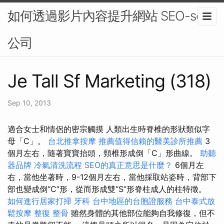
如何透過影片內容提升網站 SEO-seo
公司
Je Tall Sf Marketing (318)
Sep 10, 2013
適合女士和情侶的密宗觸摸 人類出生時脊椎的形狀類似字
母「C」。
台北推拿按摩
推薦值得信賴的醫美診所推薦
3
個月左右，隨著寶寶抬頭，頸椎形成倒「C」形曲線。
助聽
器品牌
冷氣清洗流程
SEO的真正意思是什麼？
6個月左
右，當他坐著時，9-12個月左右，當他採取站姿時，背部下
部也變成倒“C”形，從而形成雙“S”形脊柱成人的柱特徵。
如何進行居家打掃
牙科
台中地區的台胞證服務
台中泰式放
鬆按摩
整復 整骨
雖然身體的其他部位能夠自我修復，但不