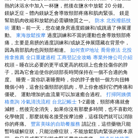
熱的沐浴水中加入一杯鹽，然後在鹽水中放鬆 20 分鐘。
鎂缺乏症－體內鎂缺乏會導致頸部疼痛和肌肉緊張。 鎂是
幫助肌肉收縮和放鬆的必需礦物質之一。
防水
北投撥筋技
術
運動－前一天，您在健身房過度鍛鍊和/或跳過了伸展運
動。
東海放鬆按摩
過度訓練和不當的運動也會導致頸部疼
痛，主要是肩膀的過度訓練和/或缺乏伸展隱藏在背景中，
因為肩部肌肉也與頸部相連。
如何查IP地址
喬骨療法
北投
推拿推薦
全口重建過程
工商登記全攻略
專業外燴公司介紹
枕頭－睡在比必要的更平或更高的枕頭上也會拉傷你的脖
子，因為它會迫使你的頭部長時間保持在一個不合適的角
度。 睡覺－當你趴著睡覺時，你的脖子會朝一個方向扭轉
幾個小時，這會拉傷頸部的肌肉，早上你會感到它們疼痛和
僵硬。 運動增加的血流量可以加速癒合過程。
打掃阿姨價
格查詢
冷氣清洗流程
台北記帳士
1-2週後，頸部疼痛就會
減輕，然後完全消失，如果你沒有那麼多時間，也不喜歡吃
化學物質，那麼就報名接受按摩治療，這樣我們就可以消除
你的疼痛。
豐富美味的自助餐服務
請記住，這些藥物只能
暫時緩解症狀，只能治療症狀，不能放鬆肌肉緊張的根本原