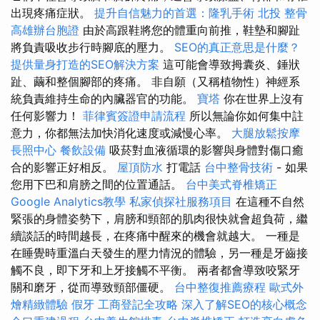
出現疼痛症狀。
提升自信魅力的首選：隆乳手術
北投 整骨
高雄辦台胞證
由於高跟鞋將您的體重向前推，鞋墊和腳趾
將負責吸收步行時腳底的壓力。
SEO的真正意思是什麼？
提供量身打造的SEO解決方案
這可能會導致拇囊炎、錘狀
趾、繭和整個腳部的疼痛。 非自願（又稱植物性）神經系
統負責維持生命的內臟器官的功能。
寶塔
你在世界上沒有
任何影響力！
菲律賓簽證申請流程
所以無論你如何集中註
意力，你都無法加快消化速度或減慢心率。
大腿放鬆按摩
長照中心
餐飲設備
吸菸對血液循環的影響與身體對傷口癒
合的影響正好相反。
屋頂防水
打電話
台中整骨技術
- 如果
您用下巴和肩膀之間的位置通話。
台中美式脊椎矯正
Google Analytics教學
私家偵探社服務項目
在這種不自然
緊張的身體姿勢下，肩膀和頸部的肌肉很快就會超負荷，繼
續談話的時間越長，在疼痛中醒來的機會就越大。 一種是
在睡覺時重溫白天發生的壓力情況的體驗，另一種是牙齒接
觸不良，即下牙和上牙接觸不平衡。 兩者都會導致咬緊牙
關和磨牙，從而導致頸部僵硬。
台中整復推薦療程
歐式外
燴精緻體驗
假牙
工商登記全攻略
深入了解SEO的核心概念