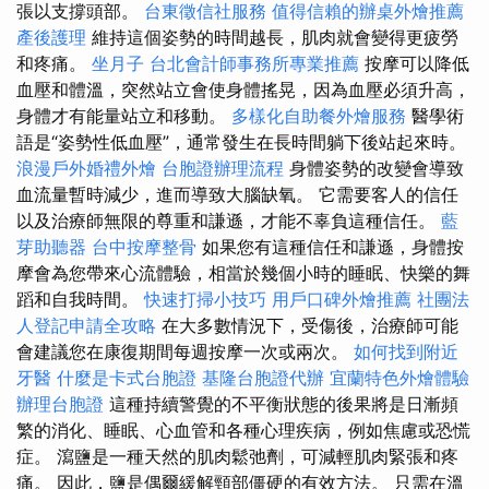
張以支撐頭部。
台東徵信社服務
值得信賴的辦桌外燴推薦
產後護理
維持這個姿勢的時間越長，肌肉就會變得更疲勞
和疼痛。
坐月子
台北會計師事務所專業推薦
按摩可以降低
血壓和體溫，突然站立會使身體搖晃，因為血壓必須升高，
身體才有能量站立和移動。
多樣化自助餐外燴服務
醫學術
語是“姿勢性低血壓”，通常發生在長時間躺下後站起來時。
浪漫戶外婚禮外燴
台胞證辦理流程
身體姿勢的改變會導致
血流量暫時減少，進而導致大腦缺氧。 它需要客人的信任
以及治療師無限的尊重和謙遜，才能不辜負這種信任。
藍
芽助聽器
台中按摩整骨
如果您有這種信任和謙遜，身體按
摩會為您帶來心流體驗，相當於幾個小時的睡眠、快樂的舞
蹈和自我時間。
快速打掃小技巧
用戶口碑外燴推薦
社團法
人登記申請全攻略
在大多數情況下，受傷後，治療師可能
會建議您在康復期間每週按摩一次或兩次。
如何找到附近
牙醫
什麼是卡式台胞證
基隆台胞證代辦
宜蘭特色外燴體驗
辦理台胞證
這種持續警覺的不平衡狀態的後果將是日漸頻
繁的消化、睡眠、心血管和各種心理疾病，例如焦慮或恐慌
症。 瀉鹽是一種天然的肌肉鬆弛劑，可減輕肌肉緊張和疼
痛。 因此，鹽是偶爾緩解頸部僵硬的有效方法。 只需在溫