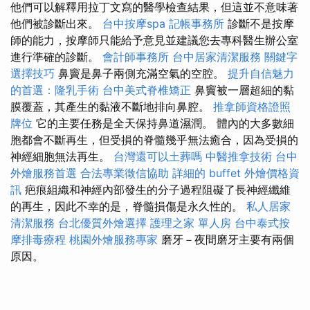
他們可以解釋用拉丁文寫的醫學檢查結果，但這並不意味著
他們被診斷出來。
台中按摩spa
記帳事務所
診斷不是按摩
師的能力，按摩師只能給予意見並建議您去專科醫生辦公室
進行準確的診斷。
會計師事務所
台中居家清潔服務
關鍵字
選擇技巧
鼻竇是鼻子兩側充滿空氣的空腔。
提升自信魅力
的首選：隆乳手術
台中美式脊椎矯正
鼻竇被一層超細的黏
膜覆蓋，其產生的黏液不斷地排向鼻腔。
推拿師資格證照
牌位
它的主要任務是全天保持鼻道濕潤。 體內的大多數細
胞都會不斷再生，但受損的脊髓幾乎無法癒合，因為受損的
神經細胞無法再生。
台灣還可以土葬嗎
中醫推拿技術
台中
外燴服務首選
合法專業徵信協助
詳細的 buffet 外燴價格資
訊
疤痕組織和神經內部發生的分子過程阻礙了長神經纖維
的再生，因此不幸的是，脊髓損傷是永久性的。
私人居家
清潔服務
台北優質外燴選擇
護理之家 單人房
台中泰式按
摩排毒療程
桃園外燴服務專家
磨牙－夜間磨牙主要有兩個
原因。