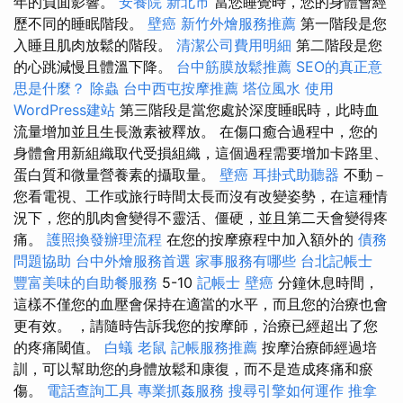
年的負面影響。
安養院 新北市
當您睡覺時，您的身體會經
歷不同的睡眠階段。
壁癌
新竹外燴服務推薦
第一階段是您
入睡且肌肉放鬆的階段。
清潔公司費用明細
第二階段是您
的心跳減慢且體溫下降。
台中筋膜放鬆推薦
SEO的真正意
思是什麼？
除蟲
台中西屯按摩推薦
塔位風水
使用
WordPress建站
第三階段是當您處於深度睡眠時，此時血
流量增加並且生長激素被釋放。 在傷口癒合過程中，您的
身體會用新組織取代受損組織，這個過程需要增加卡路里、
蛋白質和微量營養素的攝取量。
壁癌
耳掛式助聽器
不動－
您看電視、工作或旅行時間太長而沒有改變姿勢，在這種情
況下，您的肌肉會變得不靈活、僵硬，並且第二天會變得疼
痛。
護照換發辦理流程
在您的按摩療程中加入額外的
債務
問題協助
台中外燴服務首選
家事服務有哪些
台北記帳士
豐富美味的自助餐服務
5-10
記帳士
壁癌
分鐘休息時間，
這樣不僅您的血壓會保持在適當的水平，而且您的治療也會
更有效。 ，請隨時告訴我您的按摩師，治療已經超出了您
的疼痛閾值。
白蟻
老鼠
記帳服務推薦
按摩治療師經過培
訓，可以幫助您的身體放鬆和康復，而不是造成疼痛和瘀
傷。
電話查詢工具
專業抓姦服務
搜尋引擎如何運作
推拿