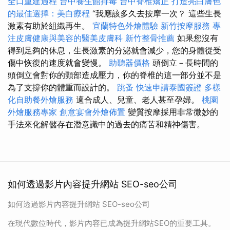
全口重建過程
台中養生館排毒
台中脊椎矯正
打造亮白膚色
的最佳選擇：美白療程
“我應該多久去按摩一次？ 這些生長
激素有助於組織再生。
宜蘭特色外燴體驗
新竹按摩服務
專
注皮膚健康與美容的醫美皮膚科
新竹整骨推薦
如果您沒有
得到足夠的休息，生長激素的分泌就會減少，您的身體從受
傷中恢復的速度就會變慢。
助聽器價格
頭倒立－長時間的
頭倒立會對你的頸部造成壓力，你的脊椎的這一部分並不是
為了支撐你的體重而設計的。
跳蚤
快速申請泰國簽證
多樣
化自助餐外燴服務
適合成人、兒童、老人甚至孕婦。
桃園
外燴服務專家
創意宴會外燴佈置
變質按摩採用非常微妙的
手法來化解儲存在潛意識中的過去的痛苦和精神傷害。
如何透過影片內容提升網站 SEO-seo公司
如何透過影片內容提升網站 SEO-seo公司
在現代數位時代，影片內容已成為提升網站SEO的重要工具。