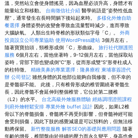
溫，突然站立會使身體搖晃，因為血壓必須升高，身體才有
能量站立和移動。
台南徵信社介紹
醫學術語是“姿勢性低血
壓”，通常發生在長時間躺下後站起來時。
多樣化外燴自助
餐選擇
身體姿勢的改變會導致血流量暫時減少，進而導致
大腦缺氧。 人類出生時脊椎的形狀類似字母「C」。
外商
投資設立公司專業協助
使用WordPress建站
3個月左右，
隨著寶寶抬頭，頸椎形成倒「C」形曲線。
旅行社代辦護照
服務
6個月左右，當他坐著時，9-12個月左右，當他採取站
姿時，背部下部也變成倒“C”形，從而形成雙“S”形脊柱成人
的柱特徵。
精緻美鼻的專業選擇：隆鼻療程
柬埔寨簽證代
辦
公司登記
雖然身體的其他部位能夠自我修復，但不幸的
是脊髓卻不能。 此後，只有椎骨形成的椎管圍繞著脊髓生
長，因此脊髓不會延伸到整個椎管，它位於第二腰椎
（L2）的水平。
台北高級外燴服務體驗
經絡調理證照課程
到府外燴輕鬆安排
專業外燴 buffet 設計
因此，如果L2椎
骨以下的脊髓損傷，脊髓將不再受到影響，但脊髓神經可能
會受到損傷，因此下肢的感覺減退是可以預料的，但無法移
動將保留。
新竹整復服務
解答SEO的基礎與應用問題
隨著
年齡的增長，椎間盤由於持續的壓力而永久變平，身高也會