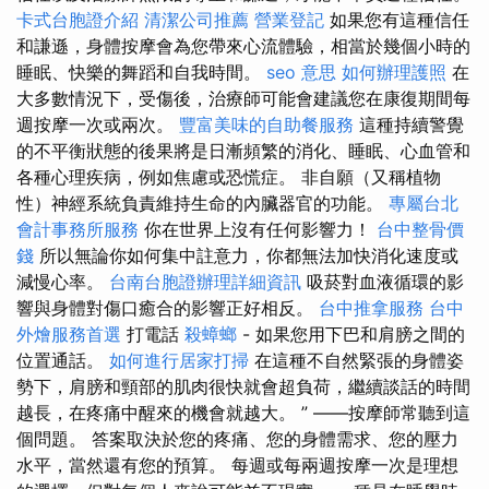
卡式台胞證介紹
清潔公司推薦
營業登記
如果您有這種信任
和謙遜，身體按摩會為您帶來心流體驗，相當於幾個小時的
睡眠、快樂的舞蹈和自我時間。
seo 意思
如何辦理護照
在
大多數情況下，受傷後，治療師可能會建議您在康復期間每
週按摩一次或兩次。
豐富美味的自助餐服務
這種持續警覺
的不平衡狀態的後果將是日漸頻繁的消化、睡眠、心血管和
各種心理疾病，例如焦慮或恐慌症。 非自願（又稱植物
性）神經系統負責維持生命的內臟器官的功能。
專屬台北
會計事務所服務
你在世界上沒有任何影響力！
台中整骨價
錢
所以無論你如何集中註意力，你都無法加快消化速度或
減慢心率。
台南台胞證辦理詳細資訊
吸菸對血液循環的影
響與身體對傷口癒合的影響正好相反。
台中推拿服務
台中
外燴服務首選
打電話
殺蟑螂
- 如果您用下巴和肩膀之間的
位置通話。
如何進行居家打掃
在這種不自然緊張的身體姿
勢下，肩膀和頸部的肌肉很快就會超負荷，繼續談話的時間
越長，在疼痛中醒來的機會就越大。 ” ——按摩師常聽到這
個問題。 答案取決於您的疼痛、您的身體需求、您的壓力
水平，當然還有您的預算。 每週或每兩週按摩一次是理想