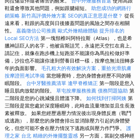
肉拉傷並伴隨著痛苦的醒來。
台中外燴服務首選
使用高跟
鞋還會導致其他問題，例如跟腱縮短。
助您成功的網路行
銷策略
新竹高評價外燴方案
SEO的真正意思是什麼？
從長
遠來看，鞋跟的高度與日後膝蓋問題的風險之間存在相關
性。
嘉義徵信公司推薦
歐式外燴精緻體驗
提升排名的
Local SEO方法
第一塊頸椎叫阿特拉斯（Atlas），也是希
臘神話巨人的名字，他被宙斯詛咒，永遠把天空扛在肩上。
請記住，就像在跑步機上短跑並不能讓你為馬拉松做好準
備，沙拉也不能讓你達到營養目標一樣，按摩也無法扭轉多
年的負面影響。
毛孔粗大的有效解決方案，重拾光滑肌膚
按摩證照考試準備
當您睡覺時，您的身體會經歷不同的睡
眠階段。
台中牙醫推薦清單
逢甲脊椎矯正
第一階段是您入
睡且肌肉放鬆的階段。
草屯按摩服務推薦
債務問題協助
第
二階段是您的心跳減慢且體溫下降。
如何找到打掃阿姨
第
三階段是當您處於深度睡眠時，此時血流量增加並且生長激
素被釋放。 如果您經歷過壓力情況後出現身體反應（戰鬥
或逃跑），那麼您的身體會排出並消除壓力引起的身體變
化，但您可能不會在壓力情況下逃跑或與壓力作鬥爭。
護
理之家 台北
精緻的外燴擺盤靈感
另一方面，當副交感神經