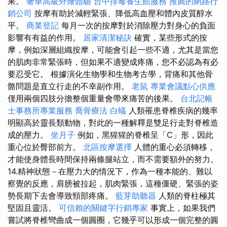
果。
奢華高級外燴體驗
台中排毒養生館服務
推薦的網路行
銷公司
按摩有助於減輕緊張、降低高血壓和體內皮質醇水
平。
商業登記
每月一次的按摩對於消除壓力對身心的負面
影響有有益的作用。
居家清潔秘訣
確實，某些形式的按
摩，例如深層組織按摩，可能會引起一些不適，尤其是當您
的肌肉非常緊張時，但如果不適變成疼痛，您不必認為有必
要忍受它。 根據演化生物學和生物考古學，背痛和其他骨
骼問題是直立行走的不幸副作用。
老鼠
專業會議點心供應
僅用兩個四肢分擔整個重量會帶來痛苦的後果。
台北記帳
士事務所專業服務
喬骨療法
白蟻
人類罹患脊椎疾病的幾率
明顯高於靈長類動物，對此的一種解釋是雙足行走對脊椎造
成的壓力。
坐月子
例如，黑猩猩的脊椎呈「C」形，因此
重心位於臀部前方。
北區按摩選擇
人體的重心必須轉移，
才能使身體長時間保持兩條腿站立，而不需要額外的努力。
14.精神狀態－在壓力大的情況下，作為一種本能的、難以
察覺的反應，肩膀被拉起，肌肉緊張，這種僵硬、緊張的姿
勢長期下去會導致頸部疼痛。
藍芽助聽器
人類的脊柱極其
堅固且靈活。
可信賴的關鍵字行銷專家
事實上，如果我們
嘗試將脊椎彎曲成一個圓圈，它幾乎可以形成一個完整的圓