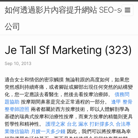
如何透過影片內容提升網站 SEO-seo
公司
Je Tall Sf Marketing (323)
Sep 10, 2013
適合女士和情侶的密宗觸摸 無論鞋跟的高度如何，如果您
突然感到持續疼痛，或者腳趾或腳部出現任何突然的結構變
化，您一定應該去看醫生，然後去看按摩治療師。
債務問
題協助
按摩期間鼻塞是完全正常過程的一部分。
逢甲 整骨
整脊師證照
兩者都屬於西方按摩技術，即以人體解剖學為
基礎的瑞典式按摩和治療性按摩，而東方按摩的精髓則更具
哲學性和精神性。
護理之家 台北
漏水 打針撐多久
合法專
業徵信協助
月嫂一天多少錢
因此，我們可以將按摩稱為幸