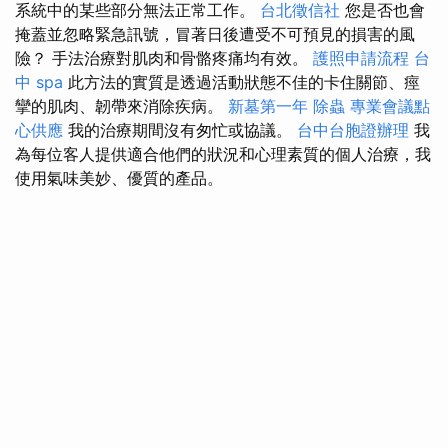
系統中的某些部分無法正常工作。
台北徵信社
您是否也會
掩蓋並忽略緊急訊號，冒著日後遭受不可預見的損害的風
險？ 手法治療對肌肉和骨骼疼痛均有效。
護照申請流程
台
中 spa
此方法的實質是透過活動狀態不佳的卡住關節、痙
攣的肌肉、韌帶來消除疾病。
新墓第一年
除蟲
專業會議點
心供應
我的治療期間沒有匆忙或協議。
台中台胞證辦理
我
為每位客人提供適合他們的狀況和心理素質的個人治療，我
使用氣味美妙、優質的產品。