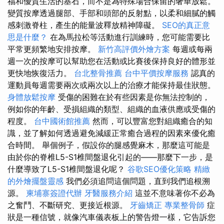
福和優質生活的基石，而不是為特殊場合保留的奢華放鬆。
變質按摩透過腿部、手部和頭部的反射點，以柔和細膩的觸
感刺激脊柱，產生的能量波釋放精神障礙。
SEO的真正意
思是什麼？
在為馬拉松等活動進行訓練時，您可能需要比
平常更頻繁地安排按摩。
新竹高評價外燴方案
每週或每兩
週一次的按摩可以幫助您在活動或比賽後保持良好的體形並
更快地恢復活力。
台北整骨推薦
台中平價按摩服務
認真的
運動員每週需要兩次或兩次以上的治療才能保持最佳狀態。
身體放鬆按摩
受傷的困難在於有些因素是你無法控制的，
例如你的年齡、受損組織的類型、組織的血液供應或受傷的
程度。
台中國術館推薦
然而，可以豐富您對組織癒合的知
識，並了解如何透過避免減緩正常癒合過程的因素來優化癒
合時間。 舉個例子，假設你的腿感覺麻木，那麼這可能是
由於你的脊椎L5-S1椎間盤退化引起的——那麼下一步，是
什麼導致了L5-S1椎間盤退化呢？
谷歌SEO優化策略
精緻
的外燴擺盤靈感
我們必須追問這個問題，直到我們追根溯
源。
柬埔寨簽證代辦
牙醫服務介紹
這並不意味著你不必為
之奮鬥、不斷研究、更接近根源。
牙齒矯正
專業整骨師
症
狀是一種信號，就像汽車儀表板上的警告燈一樣，它告訴您