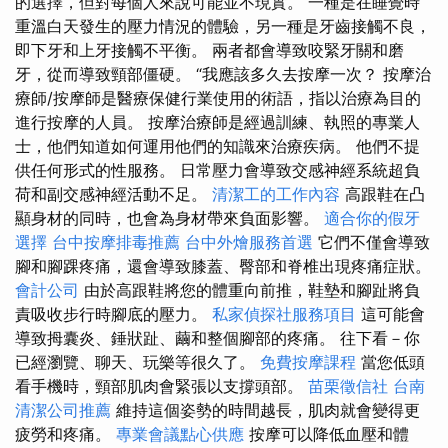
的選擇，但對每個人來說可能並不現實。 一種是在睡覺時
重溫白天發生的壓力情況的體驗，另一種是牙齒接觸不良，
即下牙和上牙接觸不平衡。 兩者都會導致咬緊牙關和磨
牙，從而導致頸部僵硬。 “我應該多久去按摩一次？ 按摩治
療師/按摩師是醫療保健行業使用的術語，指以治療為目的
進行按摩的人員。 按摩治療師是經過訓練、執照的專業人
士，他們知道如何運用他們的知識來治療疾病。 他們不提
供任何形式的性服務。 日常壓力會導致交感神經系統超負
荷和副交感神經活動不足。
清潔工的工作內容
高跟鞋在凸
顯身材的同時，也會為身材帶來負面影響。
適合你的假牙
選擇
台中按摩排毒推薦
台中外燴服務首選
它們不僅會導致
腳和腳踝疼痛，還會導致膝蓋、臀部和脊椎出現疼痛症狀。
會計公司
由於高跟鞋將您的體重向前推，鞋墊和腳趾將負
責吸收步行時腳底的壓力。
私家偵探社服務項目
這可能會
導致拇囊炎、錘狀趾、繭和整個腳部的疼痛。 往下看－你
已經瀏覽、聊天、玩樂等很久了。
免費按摩課程
當您低頭
看手機時，頸部肌肉會緊張以支撐頭部。
苗栗徵信社
台南
清潔公司推薦
維持這個姿勢的時間越長，肌肉就會變得更
疲勞和疼痛。
專業會議點心供應
按摩可以降低血壓和體