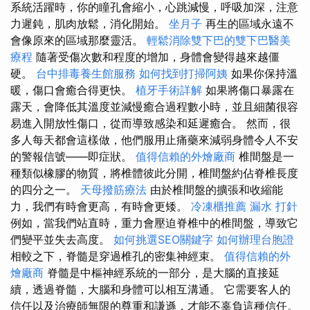
系統活躍時，你的瞳孔會縮小，心跳減慢，呼吸加深，注意
力遲鈍，肌肉放鬆，消化開始。
坐月子
再生的區域永遠不
會像原來的區域那麼靈活。
輕鬆消除雙下巴的雙下巴醫美
療程
隨著受傷次數和程度的增加，身體會變得越來越僵
硬。
台中排毒養生館服務
如何找到打掃阿姨
如果你保持溫
暖，傷口會癒合得更快。
植牙手術詳解
如果將傷口暴露在
露天，會降低其溫度並減慢癒合過程數小時，並且細菌很容
易進入開放性傷口，從而導致感染和延遲癒合。 然而，很
多人每天都會這樣做，他們服用止痛藥來減弱身體令人不安
的警報信號——即症狀。
值得信賴的外燴廠商
椎間盤是一
種類似橡膠的物質，將椎體彼此分開，椎間盤約佔脊椎長度
的四分之一。
天母撥筋療法
由於椎間盤的擴張和收縮能
力，我們有時會更高，有時會更矮。
冷凍櫃推薦
漏水 打針
例如，當我們站直時，重力會壓迫脊椎中的椎間盤，導致它
們變平並失去高度。
如何挑選SEO關鍵字
如何辦理台胞證
相較之下，脊髓是穿過椎孔的密集神經束。
值得信賴的外
燴廠商
脊髓是中樞神經系統的一部分，是大腦的直接延
續，透過脊髓，大腦和身體可以相互溝通。 它需要客人的
信任以及治療師無限的尊重和謙遜，才能不辜負這種信任。