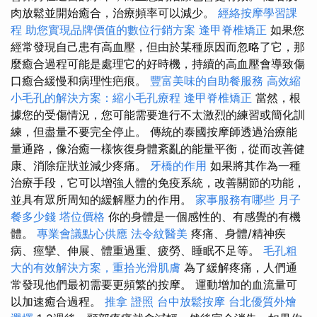
肉放鬆並開始癒合，治療頻率可以減少。
經絡按摩學習課
程
助您實現品牌價值的數位行銷方案
逢甲脊椎矯正
如果您
經常發現自己患有高血壓，但由於某種原因而忽略了它，那
麼癒合過程可能是處理它的好時機，持續的高血壓會導致傷
口癒合緩慢和病理性疤痕。
豐富美味的自助餐服務
高效縮
小毛孔的解決方案：縮小毛孔療程
逢甲脊椎矯正
當然，根
據您的受傷情況，您可能需要進行不太激烈的練習或簡化訓
練，但盡量不要完全停止。 傳統的泰國按摩師透過治療能
量通路，像治癒一樣恢復身體紊亂的能量平衡，從而改善健
康、消除症狀並減少疼痛。
牙橋的作用
如果將其作為一種
治療手段，它可以增強人體的免疫系統，改善關節的功能，
並具有眾所周知的緩解壓力的作用。
家事服務有哪些
月子
餐多少錢
塔位價格
你的身體是一個感性的、有感覺的有機
體。
專業會議點心供應
法令紋醫美
疼痛、身體/精神疾
病、痙攣、伸展、體重過重、疲勞、睡眠不足等。
毛孔粗
大的有效解決方案，重拾光滑肌膚
為了緩解疼痛，人們通
常發現他們最初需要更頻繁的按摩。 運動增加的血流量可
以加速癒合過程。
推拿 證照
台中放鬆按摩
台北優質外燴