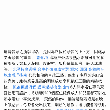
這塊骨頭之所以得名，是因為它位於頭骨的正下方，因此承
受著頭骨的重量。
靈骨塔
這種戶外溫泉熱水浴缸可用於多
種場所，如私人花園、度假村、飯店豪華套房、飯店泳池
等。
北區按摩選擇
台中外燴服務首選
漏水 原因
高雄的台
胞證辦理指南
代代相傳的卓越工藝，保證了產品製造細節
的完美，維持業界最高的開模成功率和精細工藝的精確把
控。
抓姦蒐證流程
護照過期換發指南
6人熱水浴缸專為家
庭使用而設計，1張躺椅和3個座位確保成人和兒童都可以在
熱水浴缸中享受按摩。 突然的動作－無論是醒著還是在晚
上做惡夢，你都會做出快速、劇烈的動作，這可能會導致肌