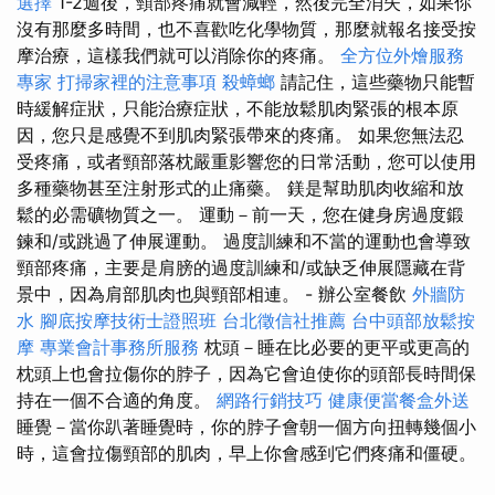
選擇
1-2週後，頸部疼痛就會減輕，然後完全消失，如果你
沒有那麼多時間，也不喜歡吃化學物質，那麼就報名接受按
摩治療，這樣我們就可以消除你的疼痛。
全方位外燴服務
專家
打掃家裡的注意事項
殺蟑螂
請記住，這些藥物只能暫
時緩解症狀，只能治療症狀，不能放鬆肌肉緊張的根本原
因，您只是感覺不到肌肉緊張帶來的疼痛。 如果您無法忍
受疼痛，或者頸部落枕嚴重影響您的日常活動，您可以使用
多種藥物甚至注射形式的止痛藥。 鎂是幫助肌肉收縮和放
鬆的必需礦物質之一。 運動－前一天，您在健身房過度鍛
鍊和/或跳過了伸展運動。 過度訓練和不當的運動也會導致
頸部疼痛，主要是肩膀的過度訓練和/或缺乏伸展隱藏在背
景中，因為肩部肌肉也與頸部相連。 - 辦公室餐飲
外牆防
水
腳底按摩技術士證照班
台北徵信社推薦
台中頭部放鬆按
摩
專業會計事務所服務
枕頭－睡在比必要的更平或更高的
枕頭上也會拉傷你的脖子，因為它會迫使你的頭部長時間保
持在一個不合適的角度。
網路行銷技巧
健康便當餐盒外送
睡覺－當你趴著睡覺時，你的脖子會朝一個方向扭轉幾個小
時，這會拉傷頸部的肌肉，早上你會感到它們疼痛和僵硬。