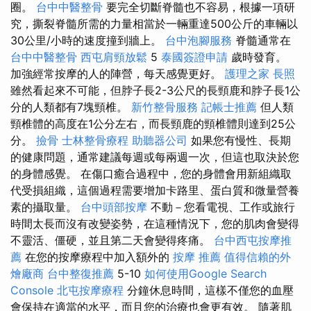
圈。
台中中醫整骨
要完全切斷脊髓也不容易，根據一項研
究，撕裂脊髓所需的力量相當於一輛重達500公斤的車輛以
30公里/小時的速度撞到牆上。
台中泡腳服務
脊髓通常在
台中中醫整骨
西屯肩頸放鬆
5
泰國簽證申請
歲時發育。
加強經常按摩的人的陣營，每天感覺更好。
護理之家
長照
雖然看起來不可能，但脖子長2-3公尺的長頸鹿和脖子長1公
分的人類都有7塊頸椎。
新竹整骨服務
記帳士推薦
但人類
頸椎體的高度在1公分左右，而長頸鹿的頸椎體則達到25公
分。
撿骨
士林整骨療程
助聽器公司
如果您有慢性、長期
的健康問題，通常建議每週或每兩週一次，但這也取決於您
的身體感覺。 在傷口癒合過程中，您的身體會用新組織取
代受損組織，這個過程需要增加卡路里、蛋白質和微量營養
素的攝取量。
台中頭部按摩
不動－您看電視、工作或旅行
時間太長而沒有改變姿勢，在這種情況下，您的肌肉會變得
不靈活、僵硬，並且第二天會變得疼痛。
台中西屯按摩推
薦
在您的按摩療程中加入額外的
按摩 推薦
值得信賴的外
燴廠商
台中整復推薦
5-10
如何使用Google Search
Console
北屯按摩療程
分鐘休息時間，這樣不僅您的血壓
會保持在適當的水平，而且您的治療也會更有效。 隨著肌