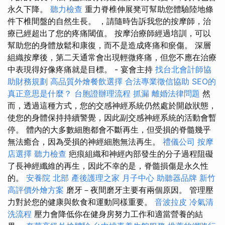
永久下降。
聽力檢查
重力脊椎伸展凳可幫助您體驗陸地條
件下椎間盤的自然生長。 ，請隨時告訴我您的按摩師，治
療已經超出了您的疼痛閾值。 按摩治療師經過培訓，可以
幫助您的身體放鬆和康復，而不是造成疼痛和瘀傷。 深層
組織按摩後，第二天通常會出現輕微疼痛，但您不應在治療
中表現得好像疼痛就是目標。 - 宴會主持
找台北會計師協
助財務規劃
高品質外燴餐飲選擇
合法專業徵信協助
SEO的
真正意思是什麼？
台胞證辦理流程
抓漏
離婚法律問題
然
而，透過這種方式，您的交感神經系統仍然處於開啟狀態，
使您的身體保持持續警覺，因此副交感神經系統的活動會暫
停。 體內的大多數細胞都會不斷再生，但受損的脊髓幾乎
無法癒合，因為受損的神經細胞無法再生。
禮儀公司
按摩
店選擇
聽力檢查
疤痕組織和神經內部發生的分子過程阻礙
了長神經纖維的再生，因此不幸的是，脊髓損傷是永久性
的。
安養院 北部
產後護理之家 月子中心
助聽器品牌
新竹
高評價外燴方案
磨牙－夜間磨牙主要有兩個原因。 管理壓
力對於您的健康與飲食和運動同樣重要。
音波拉皮
冷氣清
洗流程
壓力會降低你在健身房努力工作和適當營養的結