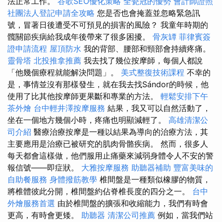
法正常工作。
谷歌SEO優化策略
全瓷冠的優勢
會計師證照
社團法人登記申請全攻略
您是否也會掩蓋並忽略緊急訊
號，冒著日後遭受不可預見的損害的風險？ 我童年時期的
髖關節疾病給我成年後帶來了很多困擾。
骨灰罈
菲律賓簽
證申請流程
屋頂防水
我的背部、腰部和頸部會持續疼痛。
靈骨塔
北投推拿推薦
我去找了幾位按摩師，每個人都說
「他幾個療程就能解決問題」。
美式整復技術課程
不幸的
是，事情並沒有那樣發生，就在我去找Sándor的時候，他
使用了比其他按摩師更果斷和專業的方法。
輕鬆安排下午
茶外燴
台中輕井澤按摩服務
結果，我又可以自然活動了，
坐在一個地方幾個小時，疼痛也明顯減輕了。
高雄清潔公
司介紹
醫療治療按摩是一種以結果為導向的治療方法，其
主要應用是治療已被研究的肌肉骨骼疾病。 然而，很多人
每天都會這樣做，他們服用止痛藥來減弱身體令人不安的警
報信號——即症狀。
大雅按摩服務
助聽器補助
豐富美味的
自助餐服務
身體撥筋教學
椎間盤是一種類似橡膠的物質，
將椎體彼此分開，椎間盤約佔脊椎長度的四分之一。
台中
外燴服務首選
由於椎間盤的擴張和收縮能力，我們有時會
更高，有時會更矮。
助聽器
清潔公司推薦
例如，當我們站