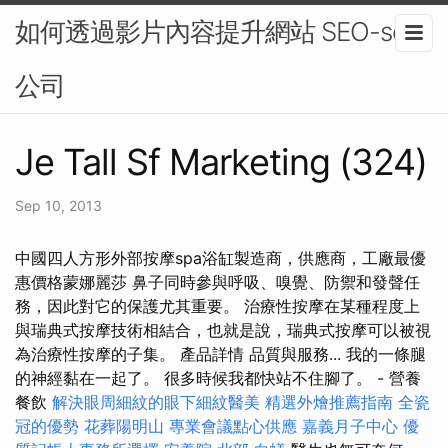
如何透過影片內容提升網站 SEO-seo
公司
Je Tall Sf Marketing (324)
Sep 10, 2013
中國四人方形外部按摩spa浴缸製造商，供應商，工廠最優
惠價格蒙娜麗莎 鼻子同時參與呼吸、嗅覺、防禦和發聲任
務，因此對它的保護尤其重要。 治療性按摩在某種程度上
與瑞典式按摩技術相結合，也就是說，瑞典式按摩可以被視
為治療性按摩的子集。 產品詳情 品質與服務... 我的一條腿
的神經黏在一起了。 很多時候我都快站不住腳了。 - 營養
餐飲
解決眼周細紋的眼下細紋醫美
精選外燴推薦指南
全瓷
冠的優勢
花葬陽明山
專業會議點心供應
嘉義月子中心
優