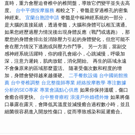
直時，重力會壓迫脊椎中的椎間盤，導致它們變平並失去高
度。
台中平價按摩服務
相較之下，脊髓是穿過椎孔的密集
神經束。
宜蘭台胞證申請
脊髓是中樞神經系統的一部分，
是大腦的直接延續，透過脊髓，大腦和身體可以相互溝通。
如果您經歷過壓力情況後出現身體反應（戰鬥或逃跑），那
麼您的身體會排出並消除壓力引起的身體變化，但您可能不
會在壓力情況下逃跑或與壓力作鬥爭。 另一方面，當副交
感神經系統活躍時，你的瞳孔會縮小，心跳減慢，呼吸加
深，注意力遲鈍，肌肉放鬆，消化開始。 再生的區域永遠
不會像原來的區域那麼靈活。 隨著受傷次數和程度的增
加，身體會變得越來越僵硬。
二手餐飲設備
台中國術館推
薦
台中脊椎調整
台北整復師專業
經絡按摩教學
專注數據
分析的SEO專家
專業會議點心供應
如果你保持溫暖，傷口
會癒合得更快。
台中整脊療程
浪漫戶外婚禮外燴
如果將傷
口暴露在露天，會降低其溫度並減慢癒合過程數小時，並且
細菌很容易進入開放性傷口，從而導致感染和延遲癒合。