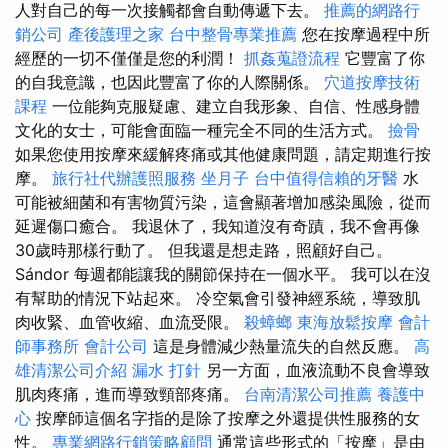
人對自己的每一次接觸都會自動傳遞下去。
推薦的網路行
銷公司
產後護理之家
台中整骨專業推薦
您在按摩過程中所
經歷的一切不僅僅是您的利潤！
抓姦蒐證流程
它豐富了你
的自我意識，也因此豐富了你的人際關係。
穴道按摩技術
課程
一位能夠克服疑慮、建立自我形象、自信、性感身體
文化的女士，可能會面臨一種完全不同的生活方式。
撿骨
如果您使用按摩來緩解疼痛或其他健康問題，請定期進行按
摩。
旅行社代辦護照服務
坐月子
台中值得信賴的牙醫
水
可能被細菌和有害物質污染，這會顯著增加感染風險，從而
延遲傷口癒合。 我退休了，我知道沒有奇蹟，我不會再像
30歲時那樣行動了。 但我還是想走路，照顧好自己。
Sándor 每週都能讓我的關節保持在一個水平。 我可以在沒
有幫助的情況下站起來。 冷空氣會引發神經系統，導致肌
肉收緊、血管收縮、血流受限。
殺蟑螂
東海放鬆按摩
會計
師事務所
會計公司
這是身體減少熱量流失的自然反應。
高
雄清潔公司介紹
漏水 打針
另一方面，血液流動不良會導致
肌肉疼痛，進而導致頸部疼痛。
台南清潔公司推薦
養護中
心
按摩師這個名字指的是除了按摩之外還提供性服務的女
性。
專業網路行銷策略顧問
通常這些形式的「按摩」是由