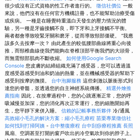
很少或沒有正式資格的性工作者進行的。
徵信社價位
一般
來說，他們沒有在任何官方機構註冊，也不能幫助治療受傷
或疾病。 一種是在睡覺時重溫白天發生的壓力情況的體
驗，另一種是牙齒接觸不良，即下牙和上牙接觸不平衡。
兩者都會導致咬緊牙關和磨牙，從而導致頸部僵硬。 “我應
該多久去按摩一次？ 由此產生的較低腰部曲線將重心向後
推，而頸椎曲線使我們能夠在脊椎頂部平衡我們的大頭骨，
而無需頸部肌肉不斷收縮。
如何使用Google Search
Console
您皮膚的結締組織充滿了感受器，您可以透過溫
度感受器感受到油和奶油的熱量，並在機械感受器的幫助下
感受到按摩的撫摸。
台中泡腳服務
這些刺激以脈衝形式到
達您的脊髓，並透過您的自主神經系統傳播。
精選外燴推
薦指南
因此，在按摩過程中，您的心跳逐漸正常，您的呼
吸減慢並加深，您的消化再次正常運行，您的細胞開始再
生，您平靜下來併入睡。
信賴的記帳事務所夥伴
冷/通風
高效縮小毛孔的解決方案：縮小毛孔療程
苗栗專業徵信社
如何找到打掃阿姨
-
台中整復療程
台中刮痧療程推薦
長照
風扇、空調甚至打開的窗戶吹出的冷空氣吹到你的脖子上。