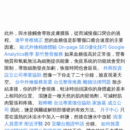
此外，與水接觸會導致皮膚腫脹，從而減慢傷口閉合的過
程。
逢甲脊椎矯正
您的血糖值是影響傷口癒合速度的主要
因素。
歐式外燴精緻體驗
On-page SEO優化技巧
Google
Analytics教學
新竹整骨服務
如果血糖值高於正常值，營養
物質和氧氣無法為細胞提供能量，免疫系統的功能就會受到
限制，導致細胞發炎加劇，恢復時間也會延長。
外商投資
設立公司專業協助
想像一下你走了二十分鐘，臉直視著天
空。
台中外燴服務首選
台北整骨推薦
離婚法律問題
散步
結束後，你的脖子會很痛，蛙泳時抬頭讓你的身體處於基本
上相同的位置。 瀉鹽是一種天然的肌肉鬆弛劑，可減輕肌
肉緊張和疼痛。
殺蟑螂
合法專業徵信協助
家族墓
成立公
司
因此，鹽是偶爾緩解頸部僵硬的有效方法。
月子中心
只
需在溫熱的沐浴水中加入一杯鹽，然後在鹽水中放鬆
清潔
人員需求
附近牙醫
20
宜蘭台胞證申請
分鐘。
如何挑選