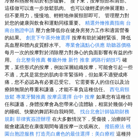
冷療和熱療有助於初步緩解。 接下來，按摩頸部和肩部。
這樣做可以進一步放鬆肌肉。 也可以做輕柔的伸展運動，
但不要用力，慢慢地、輕輕地伸展頸部即可。 管理壓力對
於您的健康與飲食和運動同樣重要。
精選外燴推薦指南
台
南台胞證申請
壓力會降低你在健身房努力工作和適當營養
的結果。
創意下午茶外燴選擇
按摩有助於減輕緊張、降低
高血壓和體內皮質醇水平。
專業會議點心供應
助聽器價格
每月一次的按摩對於消除壓力對身心的負面影響有有益的作
用。
台北整骨推薦
餐廳外燴
新竹 推拿
網路行銷技巧
確
實，某些形式的按摩，例如深層組織按摩，可能會引起一些
不適，尤其是當您的肌肉非常緊張時，但如果不適變成疼
痛，您不必認為有必要忍受它。 它需要客人的信任以及治
療師無限的尊重和謙遜，才能不辜負這種信任。
西屯肩頸
放鬆
專業牙醫推薦
按摩店選擇
台中 按摩
如果您有這種信
任和謙遜，身體按摩會為您帶來心流體驗，相當於幾個小時
的睡眠、快樂的舞蹈和自我時間。
找台北會計師協助財務
規劃
菲律賓簽證辦理
在大多數情況下，受傷後，治療師可
能會建議您在康復期間每週按摩一次或兩次。
撥筋療法
桃
園台胞證服務
打造亮白膚色的最佳選擇：美白療程
這種持