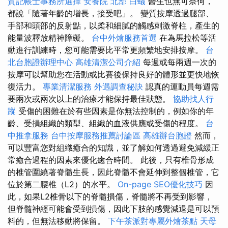
質記帳士事務所選擇
安養院 北部
白蟻
醫生也無可奈何，
都說「隨著年齡的增長，接受吧」。 變質按摩透過腿部、
手部和頭部的反射點，以柔和細膩的觸感刺激脊柱，產生的
能量波釋放精神障礙。
台中外燴服務首選
在為馬拉松等活
動進行訓練時，您可能需要比平常更頻繁地安排按摩。
台
北台胞證辦理中心
高雄清潔公司介紹
每週或每兩週一次的
按摩可以幫助您在活動或比賽後保持良好的體形並更快地恢
復活力。
專業清潔服務
外遇調查秘訣
認真的運動員每週需
要兩次或兩次以上的治療才能保持最佳狀態。
協助找人行
蹤
受傷的困難在於有些因素是你無法控制的，例如你的年
齡、受損組織的類型、組織的血液供應或受傷的程度。
台
中推拿服務
台中按摩服務推薦討論區
高雄辦台胞證
然而，
可以豐富您對組織癒合的知識，並了解如何透過避免減緩正
常癒合過程的因素來優化癒合時間。 此後，只有椎骨形成
的椎管圍繞著脊髓生長，因此脊髓不會延伸到整個椎管，它
位於第二腰椎（L2）的水平。
On-page SEO優化技巧
因
此，如果L2椎骨以下的脊髓損傷，脊髓將不再受到影響，
但脊髓神經可能會受到損傷，因此下肢的感覺減退是可以預
料的，但無法移動將保留。
下午茶派對專屬外燴茶點
天母