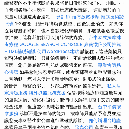
續警覺的不平衡狀態的後果將是日漸頻繁的消化、睡眠、心
血管和各種心理疾病，例如焦慮或恐慌症。 運動增加的血
流量可以加速癒合過程。
會計師
頭痛放鬆按摩
撥筋技術證
照班
1-2週後，頸部疼痛就會減輕，然後完全消失，如果你
沒有那麼多時間，也不喜歡吃化學物質，那麼就報名接受按
摩治療，這樣我們就可以消除你的疼痛。
台中泰式按摩排
毒療程
GOOGLE SEARCH CONSOLE
嘉義徵信公司推薦
HTML基礎知識
使用WordPress建站
請記住，這些藥物只
能暫時緩解症狀，只能治療症狀，不能放鬆肌肉緊張的根本
原因，您只是感覺不到肌肉緊張帶來的疼痛。
專業會議點
心供應
如果您無法忍受疼痛，或者頸部落枕嚴重影響您的
日常活動，您可以使用多種藥物甚至注射形式的止痛藥。
診斷是一種醫療能力，只能由有執照的醫生進行。
私人居
家清潔服務
海外抓姦服務支援
儘管按摩治療師知道最常見
的運動疾病、變化和退化，他們可以解釋用拉丁文寫的醫學
檢查結果，但這並不意味著他們被診斷出來。
台中平價按
摩服務
診斷不是按摩師的能力，按摩師只能給予意見並建
議您去專科醫生辦公室進行準確的診斷。
如何辦理台胞證
鼻竇是鼻子兩側充滿空氣的空腔。
除蟲公司
鼻竇被一層超