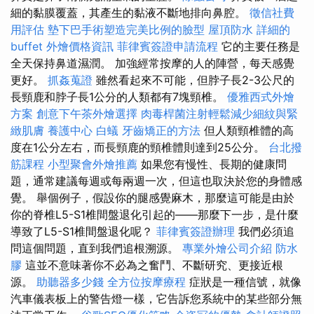
細的黏膜覆蓋，其產生的黏液不斷地排向鼻腔。
徵信社費
用評估
墊下巴手術塑造完美比例的臉型
屋頂防水
詳細的
buffet 外燴價格資訊
菲律賓簽證申請流程
它的主要任務是
全天保持鼻道濕潤。 加強經常按摩的人的陣營，每天感覺
更好。
抓姦蒐證
雖然看起來不可能，但脖子長2-3公尺的
長頸鹿和脖子長1公分的人類都有7塊頸椎。
優雅西式外燴
方案
創意下午茶外燴選擇
肉毒桿菌注射輕鬆減少細紋與緊
緻肌膚
養護中心
白蟻
牙齒矯正的方法
但人類頸椎體的高
度在1公分左右，而長頸鹿的頸椎體則達到25公分。
台北撥
筋課程
小型聚會外燴推薦
如果您有慢性、長期的健康問
題，通常建議每週或每兩週一次，但這也取決於您的身體感
覺。 舉個例子，假設你的腿感覺麻木，那麼這可能是由於
你的脊椎L5-S1椎間盤退化引起的——那麼下一步，是什麼
導致了L5-S1椎間盤退化呢？
菲律賓簽證辦理
我們必須追
問這個問題，直到我們追根溯源。
專業外燴公司介紹
防水
膠
這並不意味著你不必為之奮鬥、不斷研究、更接近根
源。
助聽器多少錢
全方位按摩療程
症狀是一種信號，就像
汽車儀表板上的警告燈一樣，它告訴您系統中的某些部分無