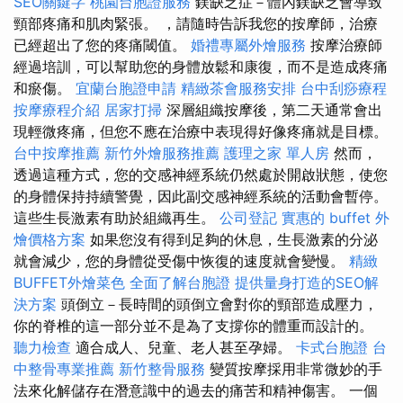
SEO關鍵字
桃園台胞證服務
鎂缺乏症－體內鎂缺乏會導致
頸部疼痛和肌肉緊張。 ，請隨時告訴我您的按摩師，治療
已經超出了您的疼痛閾值。
婚禮專屬外燴服務
按摩治療師
經過培訓，可以幫助您的身體放鬆和康復，而不是造成疼痛
和瘀傷。
宜蘭台胞證申請
精緻茶會服務安排
台中刮痧療程
按摩療程介紹
居家打掃
深層組織按摩後，第二天通常會出
現輕微疼痛，但您不應在治療中表現得好像疼痛就是目標。
台中按摩推薦
新竹外燴服務推薦
護理之家 單人房
然而，
透過這種方式，您的交感神經系統仍然處於開啟狀態，使您
的身體保持持續警覺，因此副交感神經系統的活動會暫停。
這些生長激素有助於組織再生。
公司登記
實惠的 buffet 外
燴價格方案
如果您沒有得到足夠的休息，生長激素的分泌
就會減少，您的身體從受傷中恢復的速度就會變慢。
精緻
BUFFET外燴菜色
全面了解台胞證
提供量身打造的SEO解
決方案
頭倒立－長時間的頭倒立會對你的頸部造成壓力，
你的脊椎的這一部分並不是為了支撐你的體重而設計的。
聽力檢查
適合成人、兒童、老人甚至孕婦。
卡式台胞證
台
中整骨專業推薦
新竹整骨服務
變質按摩採用非常微妙的手
法來化解儲存在潛意識中的過去的痛苦和精神傷害。 一個