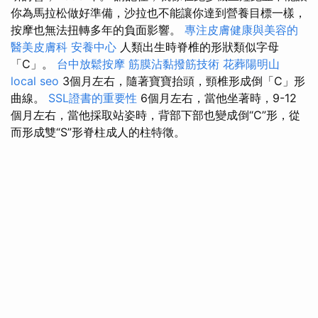
你為馬拉松做好準備，沙拉也不能讓你達到營養目標一樣，
按摩也無法扭轉多年的負面影響。
專注皮膚健康與美容的
醫美皮膚科
安養中心
人類出生時脊椎的形狀類似字母
「C」。
台中放鬆按摩
筋膜沾黏撥筋技術
花葬陽明山
local seo
3個月左右，隨著寶寶抬頭，頸椎形成倒「C」形
曲線。
SSL證書的重要性
6個月左右，當他坐著時，9-12
個月左右，當他採取站姿時，背部下部也變成倒“C”形，從
而形成雙“S”形脊柱成人的柱特徵。