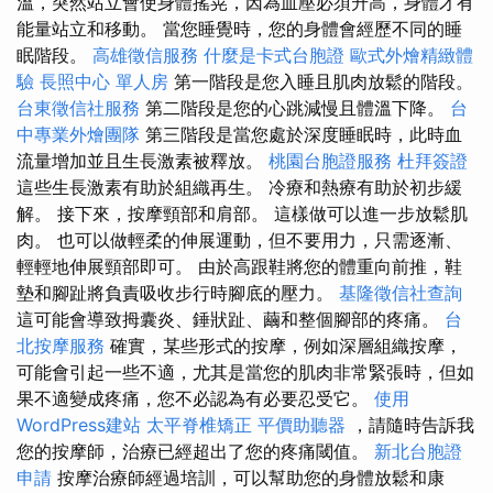
溫，突然站立會使身體搖晃，因為血壓必須升高，身體才有
能量站立和移動。 當您睡覺時，您的身體會經歷不同的睡
眠階段。
高雄徵信服務
什麼是卡式台胞證
歐式外燴精緻體
驗
長照中心 單人房
第一階段是您入睡且肌肉放鬆的階段。
台東徵信社服務
第二階段是您的心跳減慢且體溫下降。
台
中專業外燴團隊
第三階段是當您處於深度睡眠時，此時血
流量增加並且生長激素被釋放。
桃園台胞證服務
杜拜簽證
這些生長激素有助於組織再生。 冷療和熱療有助於初步緩
解。 接下來，按摩頸部和肩部。 這樣做可以進一步放鬆肌
肉。 也可以做輕柔的伸展運動，但不要用力，只需逐漸、
輕輕地伸展頸部即可。 由於高跟鞋將您的體重向前推，鞋
墊和腳趾將負責吸收步行時腳底的壓力。
基隆徵信社查詢
這可能會導致拇囊炎、錘狀趾、繭和整個腳部的疼痛。
台
北按摩服務
確實，某些形式的按摩，例如深層組織按摩，
可能會引起一些不適，尤其是當您的肌肉非常緊張時，但如
果不適變成疼痛，您不必認為有必要忍受它。
使用
WordPress建站
太平脊椎矯正
平價助聽器
，請隨時告訴我
您的按摩師，治療已經超出了您的疼痛閾值。
新北台胞證
申請
按摩治療師經過培訓，可以幫助您的身體放鬆和康