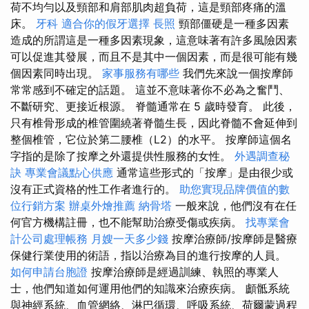
荷不均勻以及頸部和肩部肌肉超負荷，這是頸部疼痛的溫
床。
牙科
適合你的假牙選擇
長照
頸部僵硬是一種多因素
造成的所謂這是一種多因素現象，這意味著有許多風險因素
可以促進其發展，而且不是其中一個因素，而是很可能有幾
個因素同時出現。
家事服務有哪些
我們先來說一個按摩師
常常感到不確定的話題。 這並不意味著你不必為之奮鬥、
不斷研究、更接近根源。 脊髓通常在 5 歲時發育。 此後，
只有椎骨形成的椎管圍繞著脊髓生長，因此脊髓不會延伸到
整個椎管，它位於第二腰椎（L2）的水平。 按摩師這個名
字指的是除了按摩之外還提供性服務的女性。
外遇調查秘
訣
專業會議點心供應
通常這些形式的「按摩」是由很少或
沒有正式資格的性工作者進行的。
助您實現品牌價值的數
位行銷方案
辦桌外燴推薦
納骨塔
一般來說，他們沒有在任
何官方機構註冊，也不能幫助治療受傷或疾病。
找專業會
計公司處理帳務
月嫂一天多少錢
按摩治療師/按摩師是醫療
保健行業使用的術語，指以治療為目的進行按摩的人員。
如何申請台胞證
按摩治療師是經過訓練、執照的專業人
士，他們知道如何運用他們的知識來治療疾病。 顱骶系統
與神經系統、血管網絡、淋巴循環、呼吸系統、荷爾蒙過程