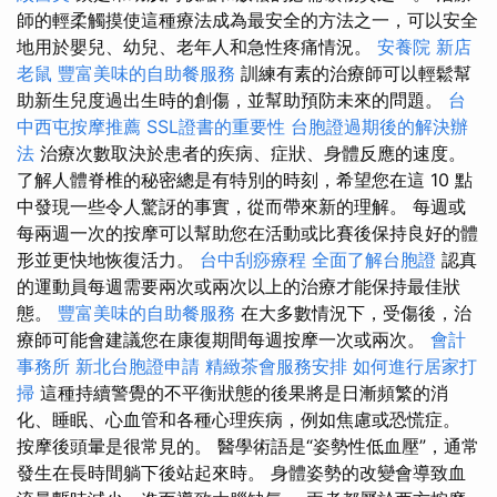
師的輕柔觸摸使這種療法成為最安全的方法之一，可以安全
地用於嬰兒、幼兒、老年人和急性疼痛情況。
安養院 新店
老鼠
豐富美味的自助餐服務
訓練有素的治療師可以輕鬆幫
助新生兒度過出生時的創傷，並幫助預防未來的問題。
台
中西屯按摩推薦
SSL證書的重要性
台胞證過期後的解決辦
法
治療次數取決於患者的疾病、症狀、身體反應的速度。
了解人體脊椎的秘密總是有特別的時刻，希望您在這 10 點
中發現一些令人驚訝的事實，從而帶來新的理解。 每週或
每兩週一次的按摩可以幫助您在活動或比賽後保持良好的體
形並更快地恢復活力。
台中刮痧療程
全面了解台胞證
認真
的運動員每週需要兩次或兩次以上的治療才能保持最佳狀
態。
豐富美味的自助餐服務
在大多數情況下，受傷後，治
療師可能會建議您在康復期間每週按摩一次或兩次。
會計
事務所
新北台胞證申請
精緻茶會服務安排
如何進行居家打
掃
這種持續警覺的不平衡狀態的後果將是日漸頻繁的消
化、睡眠、心血管和各種心理疾病，例如焦慮或恐慌症。
按摩後頭暈是很常見的。 醫學術語是“姿勢性低血壓”，通常
發生在長時間躺下後站起來時。 身體姿勢的改變會導致血