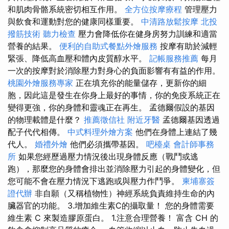
和肌肉骨骼系統密切相互作用。
全方位按摩療程
管理壓力
與飲食和運動對您的健康同樣重要。
中清路放鬆按摩
北投
撥筋技術
聽力檢查
壓力會降低你在健身房努力訓練和適當
營養的結果。
便利的自助式餐點外燴服務
按摩有助於減輕
緊張、降低高血壓和體內皮質醇水平。
記帳服務推薦
每月
一次的按摩對於消除壓力對身心的負面影響有有益的作用。
桃園外燴服務專家
正在填充你的能量儲存，更新你的細
胞，因此這是發生在你身上最好的事情，你的免疫系統正在
變得更強，你的身體和靈魂正在再生。 孟德爾假設的基因
的物理載體是什麼？
推薦徵信社
附近牙醫
孟德爾基因透過
配子代代相傳。
中式料理外燴方案
他們在身體上連結了幾
代人。
婚禮外燴
他們必須攜帶基因。
吧檯桌
會計師事務
所
如果您經歷過壓力情況後出現身體反應（戰鬥或逃
跑），那麼您的身體會排出並消除壓力引起的身體變化，但
您可能不會在壓力情況下逃跑或與壓力作鬥爭。
柬埔寨簽
證代辦
非自願（又稱植物性）神經系統負責維持生命的內
臟器官的功能。 3.增加維生素C的攝取量！ 您的身體需要
維生素 C 來製造膠原蛋白。 1.注意合理營養！ 富含 CH 的