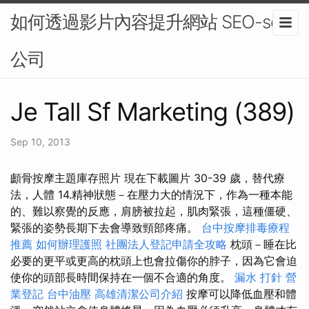
如何透過影片內容提升網站 SEO-seo
公司
Je Tall Sf Marketing (389)
Sep 10, 2013
顱骨按摩主題庫存照片 現在下載圖片 30-39 歲，替代療
法，人體 14.精神狀態－在壓力大的情況下，作為一種本能
的、難以察覺的反應，肩膀被拉起，肌肉緊張，這種僵硬、
緊張的姿勢長期下去會導致頸部疼痛。
台中按摩排毒療程
推薦
如何辦理護照
社團法人登記申請全攻略
枕頭－睡在比
必要的更平或更高的枕頭上也會拉傷你的脖子，因為它會迫
使你的頭部長時間保持在一個不合適的角度。
漏水 打針
營
業登記
台中油壓
高雄清潔公司介紹
按摩可以降低血壓和體