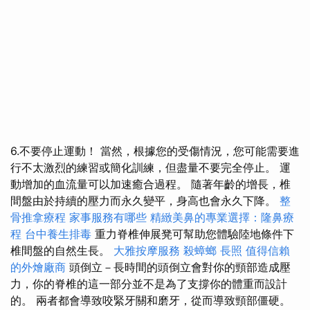
6.不要停止運動！ 當然，根據您的受傷情況，您可能需要進
行不太激烈的練習或簡化訓練，但盡量不要完全停止。 運
動增加的血流量可以加速癒合過程。 隨著年齡的增長，椎
間盤由於持續的壓力而永久變平，身高也會永久下降。
整
骨推拿療程
家事服務有哪些
精緻美鼻的專業選擇：隆鼻療
程
台中養生排毒
重力脊椎伸展凳可幫助您體驗陸地條件下
椎間盤的自然生長。
大雅按摩服務
殺蟑螂
長照
值得信賴
的外燴廠商
頭倒立－長時間的頭倒立會對你的頸部造成壓
力，你的脊椎的這一部分並不是為了支撐你的體重而設計
的。 兩者都會導致咬緊牙關和磨牙，從而導致頸部僵硬。