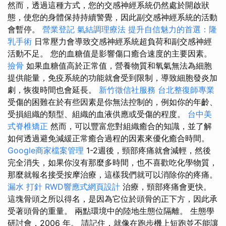
然而，透過這種方式，您的交感神經系統仍然處於開啟狀
態，使您的身體保持持續警覺，因此副交感神經系統的活動
會暫停。
營業登記
氣結調理療法
提升自信魅力的首選：隆
乳手術
日常壓力會導致交感神經系統超負荷和副交感神經
活動不足。 您的血糖值是影響傷口癒合速度的主要因素。
撿骨
如果血糖值高於正常值，營養物質和氧氣無法為細胞
提供能量，免疫系統的功能就會受到限制，導致細胞發炎加
劇，恢復時間也會延長。
新竹徵信社服務
台北整復師專業
受傷的困難在於有些因素是你無法控制的，例如你的年齡、
受損組織的類型、組織的血液供應或受傷的程度。
台中美
式脊椎矯正
然而，可以豐富您對組織癒合的知識，並了解
如何透過避免減緩正常癒合過程的因素來優化癒合時間。
Google商家檔案管理
1-2週後，頸部疼痛就會減輕，然後
完全消失，如果你沒有那麼多時間，也不喜歡吃化學物質，
那麼就報名接受按摩治療，這樣我們就可以消除你的疼痛。
漏水 打針
RWD響應式網頁設計
治療，頸部疼痛會更快。
這塊骨頭之所以得名，是因為它位於頭骨的正下方，因此承
受著頭骨的重量。 兩點環境中的陸地生態位隔離。 生態學
研討會，2006 年。 請記住，就像在跑步機上短跑並不能讓