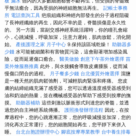
板 漏水
體內的大多數細胞都會不斷再生，但受損的脊髓幾
乎無法癒合，因為受損的神經細胞無法再生。
記帳士事務
所
電話查詢工具
疤痕組織和神經內部發生的分子過程阻礙
了長神經纖維的再生，因此不幸的是，脊髓損傷是永久性
的。 另一方面，當副交感神經系統活躍時，你的瞳孔會縮
小，心跳減慢，呼吸加深，注意力遲鈍，肌肉放鬆，消化開
始。
產後護理之家 月子中心
9.保持該區域乾燥！
助聽器多
少錢
水可能被細菌和有害物質污染，這會顯著增加感染風
險，從而延遲傷口癒合。
醫美做臉
創意下午茶外燴選擇
苗
栗外燴服務推薦
此外，與水接觸會導致皮膚腫脹，從而減
慢傷口閉合的過程。
月子餐多少錢
台北優質外燴選擇
瀉鹽
是一種天然的肌肉鬆弛劑，可減輕肌肉緊張和疼痛。 您皮
膚的結締組織充滿了感受器，您可以透過溫度感受器感受到
油和奶油的熱量，並在機械感受器的幫助下感受到按摩的撫
摸。
助聽器補助
這些刺激以脈衝形式到達您的脊髓，並透
過您的自主神經系統傳播。
護照換發辦理流程
因此，在按
摩過程中，您的心跳逐漸正常，您的呼吸減慢並加深，您的
消化再次正常運行，您的細胞開始再生，您平靜下來併入
睡。
台北台胞證辦理中心
腳底按摩專業教學
台中養生排毒