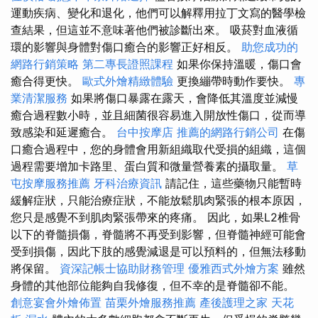
運動疾病、變化和退化，他們可以解釋用拉丁文寫的醫學檢
查結果，但這並不意味著他們被診斷出來。 吸菸對血液循
環的影響與身體對傷口癒合的影響正好相反。
助您成功的
網路行銷策略
第二專長證照課程
如果你保持溫暖，傷口會
癒合得更快。
歐式外燴精緻體驗
更換繃帶時動作要快。
專
業清潔服務
如果將傷口暴露在露天，會降低其溫度並減慢
癒合過程數小時，並且細菌很容易進入開放性傷口，從而導
致感染和延遲癒合。
台中按摩店
推薦的網路行銷公司
在傷
口癒合過程中，您的身體會用新組織取代受損的組織，這個
過程需要增加卡路里、蛋白質和微量營養素的攝取量。
草
屯按摩服務推薦
牙科治療資訊
請記住，這些藥物只能暫時
緩解症狀，只能治療症狀，不能放鬆肌肉緊張的根本原因，
您只是感覺不到肌肉緊張帶來的疼痛。 因此，如果L2椎骨
以下的脊髓損傷，脊髓將不再受到影響，但脊髓神經可能會
受到損傷，因此下肢的感覺減退是可以預料的，但無法移動
將保留。
資深記帳士協助財務管理
優雅西式外燴方案
雖然
身體的其他部位能夠自我修復，但不幸的是脊髓卻不能。
創意宴會外燴佈置
苗栗外燴服務推薦
產後護理之家
天花