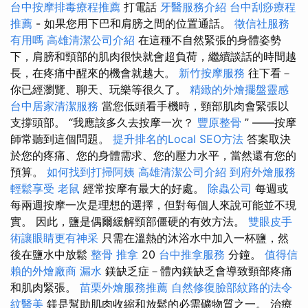
台中按摩排毒療程推薦
打電話
牙醫服務介紹
台中刮痧療程
推薦
- 如果您用下巴和肩膀之間的位置通話。
徵信社服務
有用嗎
高雄清潔公司介紹
在這種不自然緊張的身體姿勢
下，肩膀和頸部的肌肉很快就會超負荷，繼續談話的時間越
長，在疼痛中醒來的機會就越大。
新竹按摩服務
往下看－
你已經瀏覽、聊天、玩樂等很久了。
精緻的外燴擺盤靈感
台中居家清潔服務
當您低頭看手機時，頸部肌肉會緊張以
支撐頭部。 “我應該多久去按摩一次？
豐原整骨
” ——按摩
師常聽到這個問題。
提升排名的Local SEO方法
答案取決
於您的疼痛、您的身體需求、您的壓力水平，當然還有您的
預算。
如何找到打掃阿姨
高雄清潔公司介紹
到府外燴服務
輕鬆享受
老鼠
經常按摩有最大的好處。
除蟲公司
每週或
每兩週按摩一次是理想的選擇，但對每個人來說可能並不現
實。 因此，鹽是偶爾緩解頸部僵硬的有效方法。
雙眼皮手
術讓眼睛更有神采
只需在溫熱的沐浴水中加入一杯鹽，然
後在鹽水中放鬆
整骨 推拿
20
台中推拿服務
分鐘。
值得信
賴的外燴廠商
漏水
鎂缺乏症－體內鎂缺乏會導致頸部疼痛
和肌肉緊張。
苗栗外燴服務推薦
自然修復臉部紋路的法令
紋醫美
鎂是幫助肌肉收縮和放鬆的必需礦物質之一。 治療