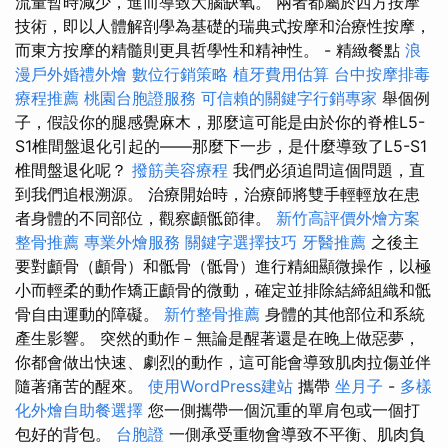
流量暫時減少，進而導致大腦缺氧。 兩者都屬於西方按摩
技術，即以人體解剖學為基礎的瑞典式按摩和治療性按摩，
而東方按摩的精髓則更具哲學性和精神性。 - 精緻餐點
浪
漫戶外婚禮外燴
數位行銷策略
植牙費用估算
台中按摩排毒
療程推薦
桃園台胞證服務
可信賴的關鍵字行銷專家
舉個例
子，假設你的腿感覺麻木，那麼這可能是由於你的脊椎L5-
S1椎間盤退化引起的——那麼下一步，是什麼導致了L5-S1
椎間盤退化呢？
撥筋美容療程
我們必須追問這個問題，直
到我們追根溯源。 治療開始時，治療師將雙手輕輕放在患
者身體的不同部位，觀察顱骶節律。
新竹高評價外燴方案
整骨推薦
專業外燴服務
關鍵字選擇技巧
牙醫推薦
之後主
要對顱骨（顱骨）和骶骨（骶骨）進行精細顯微操作，以極
小而輕柔的動作矯正顱骨的微動，確定並排除結締組織和骶
骨自由運動的障礙。
新竹整骨推薦
身體的其他部位和系統
產生影響。 突然的動作－無論是醒著還是在晚上做惡夢，
你都會做出快速、劇烈的動作，這可能會導致肌肉拉傷並伴
隨著痛苦的醒來。
使用WordPress建站
攜帶
坐月子
-
多樣
化外燴自助餐選擇
您一側攜帶一個沉重的單肩包或一個打
包好的背包。
台胞證
一側承受重物會導致不平衡、肌肉負