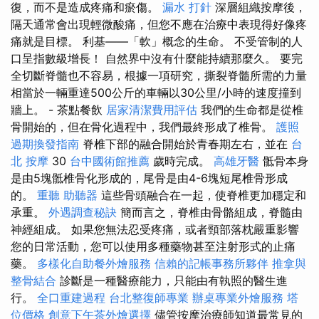
復，而不是造成疼痛和瘀傷。
漏水 打針
深層組織按摩後，
隔天通常會出現輕微酸痛，但您不應在治療中表現得好像疼
痛就是目標。 利基——「軟」概念的生命。 不受管制的人
口呈指數級增長！ 自然界中沒有什麼能持續那麼久。 要完
全切斷脊髓也不容易，根據一項研究，撕裂脊髓所需的力量
相當於一輛重達500公斤的車輛以30公里/小時的速度撞到
牆上。 - 茶點餐飲
居家清潔費用評估
我們的生命都是從椎
骨開始的，但在骨化過程中，我們最終形成了椎骨。
護照
過期換發指南
脊椎下部的融合開始於青春期左右，並在
台
北 按摩
30
台中國術館推薦
歲時完成。
高雄牙醫
骶骨本身
是由5塊骶椎骨化形成的，尾骨是由4-6塊短尾椎骨形成
的。
重聽 助聽器
這些骨頭融合在一起，使脊椎更加穩定和
承重。
外遇調查秘訣
簡而言之，脊椎由骨骼組成，脊髓由
神經組成。 如果您無法忍受疼痛，或者頸部落枕嚴重影響
您的日常活動，您可以使用多種藥物甚至注射形式的止痛
藥。
多樣化自助餐外燴服務
信賴的記帳事務所夥伴
推拿與
整骨結合
診斷是一種醫療能力，只能由有執照的醫生進
行。
全口重建過程
台北整復師專業
辦桌專業外燴服務
塔
位價格
創意下午茶外燴選擇
儘管按摩治療師知道最常見的