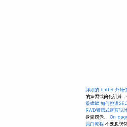
詳細的 buffet 外
的練習或簡化訓練
殺蟑螂
如何挑選SE
RWD響應式網頁設
身體感覺。
On-pa
美白療程
不要忽視