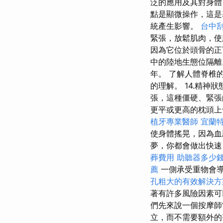
泛的應用及其對身體
點是顯微操作，這
統產生影響。
台中
緊張，放鬆肌肉，使
因為它位於頭骨的正
中的陸地生態位隔
年。 了解人體脊椎
的理解。 14.精
張，這種僵硬、緊張
更平或更高的枕頭上
植牙專業醫師
宜蘭
使身體搖晃，因為血
夢，你都會做出快速
葬費用
助聽器多少
薦
一側承受重物會導
孔粗大的有效解決方
著有許多風險因素可
們先來說一個按摩師
立，而不需要額外