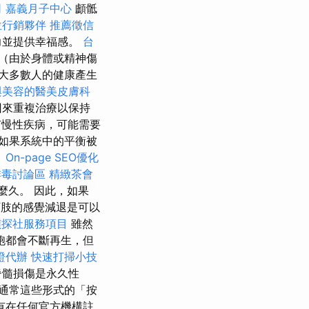
司
嘉義月子中心
顱骶
位行銷夥伴
推薦徵信
力並提供幸福感。
台
（由於身體或精神傷
對大多數人的健康產生
與美容的醫美皮膚科
回來重複治療以保持
慢性疾病，可能需要
如果系統中的平衡被
。
On-page SEO優化
排毒討論區
精緻茶會
麼久。 因此，如果
下肢的感覺減退是可以
偵探社服務項目
雖然
胞都會不斷再生，但
證代辦
快速打掃小技
脊髓損傷是永久性
通常這些形式的「按
有在任何官方機構註