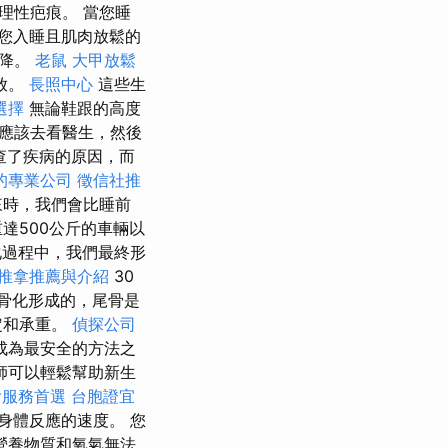
理性疤痕。 當您睡
您入睡且肌肉放鬆的
下降。
老鼠
大甲放鬆
放。
長照中心
這些生
選擇
無論鞋跟的高度
應該去看醫生，然後
查了疾病的原因，而
的專業公司
徵信社推
來時，我們會比睡前
達500公斤的車輛以
化過程中，我們最終形
推拿推薦與介紹
30
骨化形成的，尾骨是
定和承重。
偵探公司
成為最安全的方法之
師可以輕鬆幫助新生
燴服務首選
台胞證宜
身體反應的速度。 您
營養物質和氧氣無法