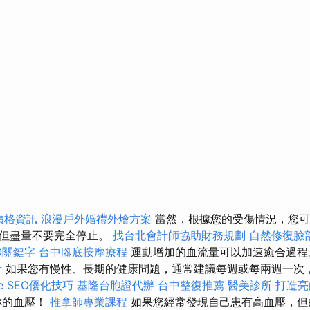
燴價格資訊
浪漫戶外婚禮外燴方案
當然，根據您的受傷情況，您可
，但盡量不要完全停止。
找台北會計師協助財務規劃
自然修復臉
O關鍵字
台中腳底按摩療程
運動增加的血流量可以加速癒合過程。
計
如果您有慢性、長期的健康問題，通常建議每週或每兩週一次
ge SEO優化技巧
基隆台胞證代辦
台中整復推薦
醫美診所
打造亮
你的血壓！
推拿師專業課程
如果您經常發現自己患有高血壓，但