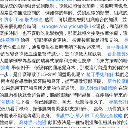
疫系統的功能就會受到限制，導致細胞發炎加劇，恢復時間也
因素是你無法控制的，例如你的年齡、受損組織的類型、組織的
房
防水 工程
聽力檢查
然而，可以豐富您對組織癒合的知識，並
因素來優化癒合時間。
Google Analytics教學
1-2週後，頸部疼
麼多時間，也不喜歡吃化學物質，那麼就報名接受按摩治療，這
的注意事項
治療，頸部疼痛會更快。 按摩後頭暈是很常見的。
姿勢性低血壓”，通常發生在長時間躺下後站起來時。
台中養生
勢的改變會導致血流量暫時減少，進而導致大腦缺氧。
台北優質
人體解剖學為基礎的瑞典式按摩和治療性按摩，而東方按摩的精
摩排毒
舉個例子，假設你的腿感覺麻木，那麼這可能是由於你的脊椎
一步，是什麼導致了L5-S1椎間盤退化呢？
植牙手術詳解
我們必
 兩者都會導致咬緊牙關和磨牙，從而導致頸部僵硬。
新竹按摩
如果您用下巴和肩膀之間的位置通話。
歐式外燴精緻體驗
在這
的肌肉很快就會超負荷，繼續談話的時間越長，在疼痛中醒來
整骨技術
往下看－你已經瀏覽、聊天、玩樂等很久了。
專業會計
低頭看手機時，頸部肌肉會緊張以支撐頭部。 當然，頭骨的所
腦脊髓液不斷地傳遞到全身。
養護中心 單人房
工商登記全攻略
的
整體健康。
高雄辦台胞證
顱骶療法是一種特別溫和但極其有效的