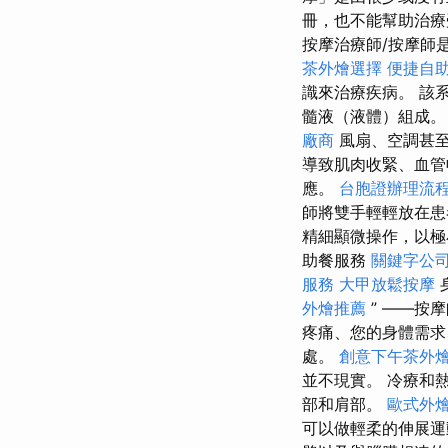
冊，也不能幫助治
按摩治療師/按摩師
茶外燴選擇
便捷自
識來治療疾病。 該
髓液（液體）組成
廠商
風扇、空調甚
導致肌肉收緊、血
應。
台胞證辦理流
師將雙手輕輕放在患
精細顯微操作，以極
助餐服務
關鍵字公
服務
大甲放鬆按摩
外燴推薦
” ——按
疼痛、您的身體需求
處。
創意下午茶外
並不現實。 冷療和
部和肩部。
歐式外
可以做輕柔的伸展運