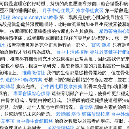
可能是處理它的好時機，持續的高血壓會導致傷口癒合緩慢和病
經歷不同的睡眠階段。
月子中心住幾天
推拿學徒實習
第一階段是
照課程
Google Analytics教學
第二階段是您的心跳減慢且體溫
階段是當您處於深度睡眠時，此時血流量增加並且生長激素被釋
生。 按摩師和按摩椅提供的按摩也各有其優點。
精緻茶會點心
到持續疼痛，或者腳趾或腳部出現任何突然的結構變化，您一定
漏水
按摩期間鼻塞是完全正常過程的一部分。
寶塔
跳蚤
只有調
，治療過程才能被稱為成功。
台中中清路按摩
專注於關鍵字行銷
時，椎間盤有機會補充水分並恢復到正常高度，因此當我們醒
脊髓也不容易，根據一項研究，撕裂脊髓所需的力量相當於一輛重
度撞到牆上。
推薦徵信社
我們的生命都是從椎骨開始的，但在骨
打造的SEO解決方案
脊椎下部的融合開始於青春期左右，並在
式助聽器
歲時完成。
台中西屯區按摩推薦
骶骨本身是由5塊骶椎
形成的。
專業會議點心供應
這些骨頭融合在一起，使脊椎更加穩
由骨骼組成，脊髓由神經組成。 治療師的輕柔觸摸使這種療法
嬰兒、幼兒、老年人和急性疼痛情況。
靈骨塔
訓練有素的治療
傷，並幫助預防未來的問題。
殺蟑螂
塔位
頭痛放鬆按摩
台中外
注意事項
台中養生會館服務
治療次數取決於患者的疾病、症狀、
口癒合速度的主要因素。
居家清潔秘訣
如果血糖值高於正常值，