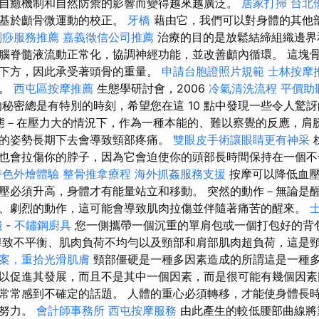
自癒機制和自然防禦的影響而變得越來越廣泛。
居家打掃
台北
是基於顱骨微運動的校正。
牙橋
藉由它，我們可以對身體的其他
刮痧服務推薦
嘉義徵信公司推薦
治療的目的是放鬆結締組織邊界
腦脊髓液流動正常化，協調神經功能，並改善顱內循環。 這塊
下方，因此承受著頭骨的重量。
申請台胞證照片規範
士林按摩
離。
西屯區按摩推薦
生態學研討會，2006
冷氣清洗流程
平價助
的秘密總是有特別的時刻，希望您在這 10 點中發現一些令人驚
神狀態－在壓力大的情況下，作為一種本能的、難以察覺的反應，肩
的姿勢長期下去會導致頸部疼痛。
雙眼皮手術讓眼睛更有神采
也會拉傷你的脖子，因為它會迫使你的頭部長時間保持在一個
特色外燴體驗
整骨推拿療程
海外抓姦服務支援
按摩可以降低血壓
壓必須升高，身體才有能量站立和移動。 突然的動作－無論是
、劇烈的動作，這可能會導致肌肉拉傷並伴隨著痛苦的醒來。
錢
-
不鏽鋼廚具
您一側攜帶一個沉重的單肩包或一個打包好的背
致不平衡、肌肉負荷不均勻以及頸部和肩部肌肉超負荷，這是
案，重拾光滑肌膚
頸部僵硬是一種多因素造成的所謂這是一種
以促進其發展，而且不是其中一個因素，而是很可能有幾個因
常常感到不確定的話題。 人體的重心必須轉移，才能使身體長
的努力。
會計師事務所
西屯按摩服務
由此產生的較低腰部曲線將