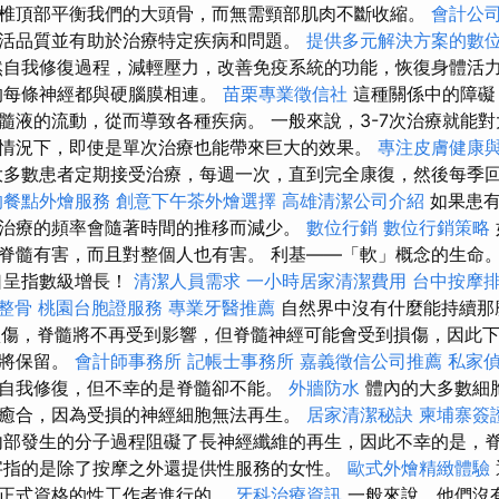
椎頂部平衡我們的大頭骨，而無需頸部肌肉不斷收縮。
會計公
活品質並有助於治療特定疾病和問題。
提供多元解決方案的數
自我修復過程，減輕壓力，改善免疫系統的功能，恢復身體活
每條神經都與硬腦膜相連。
苗栗專業徵信社
這種關係中的障礙
髓液的流動，從而導致各種疾病。 一般來說，3-7次治療就能
情況下，即使是單次治療也能帶來巨大的效果。
專注皮膚健康
大多數患者定期接受治療，每週一次，直到完全康復，然後每季
的餐點外燴服務
創意下午茶外燴選擇
高雄清潔公司介紹
如果患有
治療的頻率會隨著時間的推移而減少。
數位行銷
數位行銷策略
脊髓有害，而且對整個人也有害。 利基——「軟」概念的生命
口呈指數級增長！
清潔人員需求
一小時居家清潔費用
台中按摩
 整骨
桃園台胞證服務
專業牙醫推薦
自然界中沒有什麼能持續那
損傷，脊髓將不再受到影響，但脊髓神經可能會受到損傷，因此
動將保留。
會計師事務所
記帳士事務所
嘉義徵信公司推薦
私家
自我修復，但不幸的是脊髓卻不能。
外牆防水
體內的大多數細
癒合，因為受損的神經細胞無法再生。
居家清潔秘訣
柬埔寨簽
部發生的分子過程阻礙了長神經纖維的再生，因此不幸的是，
字指的是除了按摩之外還提供性服務的女性。
歐式外燴精緻體驗
有正式資格的性工作者進行的。
牙科治療資訊
一般來說，他們沒