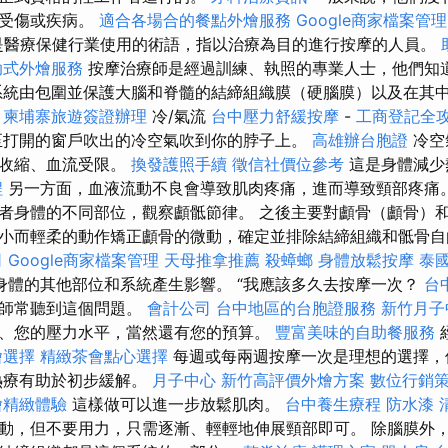
療受傷或疾病。
適合各場合的餐點外燴服務
Google商家檔案管理
是醫療保健行業使用的術語，指以治療為目的進行按摩的人員。
助式外燴服務
按摩治療師是經過訓練、執照的專業人士，他們知
系統由包圍並保護大腦和脊髓的結締組織膜（硬腦膜）以及在其
。
柬埔寨旅遊簽證辦理
冷/氣流
台中壓力舒緩按摩
-
工商登記全
至打開的窗戶吹出的冷空氣吹到你的脖子上。
高雄辦台胞證
冷空
管收縮、血流受限。
換發護照手續
徵信社價位參考
這是身體減少
程
另一方面，血液流動不良會導致肌肉疼痛，進而導致頸部疼痛。
者身體的不同部位，觀察顱骶節律。 之後主要對顱骨（顱骨）
小而輕柔的動作矯正顱骨的微動，確定並排除結締組織和骶骨自由
司
Google商家檔案管理
天母推拿推薦
殺蟑螂
身體放鬆按摩
泰
身體的其他部位和系統產生影響。 “我應該多久去按摩一次？
台
摩師常聽到這個問題。
會計公司
台中地區的台胞證服務
新竹月子
、您的壓力水平，當然還有您的預算。
豐富美味的自助餐服務
燴選擇
精緻茶會點心選擇
每週或每兩週按摩一次是理想的選擇，
熱療有助於初步緩解。
月子中心
新竹高評價外燴方案
數位行銷
燴精緻體驗
這樣做可以進一步放鬆肌肉。
台中養生療程
防水漆
動，但不要用力，只需逐漸、輕輕地伸展頸部即可。 除腦膜外