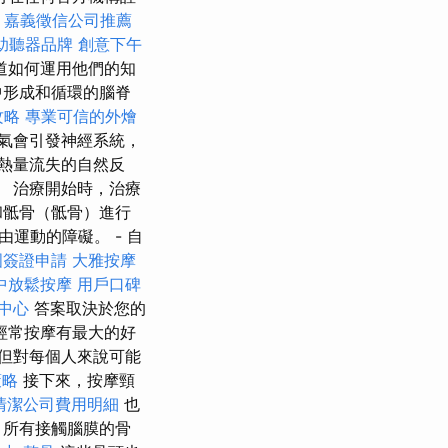
嘉義徵信公司推薦
助聽器品牌
創意下午
道如何運用他們的知
中形成和循環的腦脊
攻略
專業可信的外燴
氣會引發神經系統，
熱量流失的自然反
 治療開始時，治療
和骶骨（骶骨）進行
運動的障礙。 - 自
國簽證申請
大雅按摩
中放鬆按摩
用戶口碑
中心
答案取決於您的
經常按摩有最大的好
但對每個人來說可能
策略
接下來，按摩頸
清潔公司費用明細
也
，所有接觸腦膜的骨