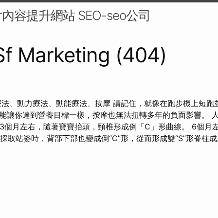
容提升網站 SEO-seo公司
 Sf Marketing (404)
療法、動力療法、動能療法、按摩 請記住，就像在跑步機上短跑
能讓你達到營養目標一樣，按摩也無法扭轉多年的負面影響。 
 3個月左右，隨著寶寶抬頭，頸椎形成倒「C」形曲線。 6個月
他採取站姿時，背部下部也變成倒“C”形，從而形成雙“S”形脊柱