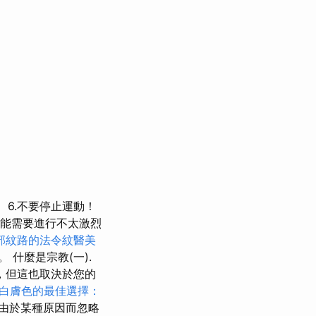
6.不要停止運動！
能需要進行不太激烈
部紋路的法令紋醫美
 什麼是宗教(一).
，但這也取決於您的
白膚色的最佳選擇：
由於某種原因而忽略