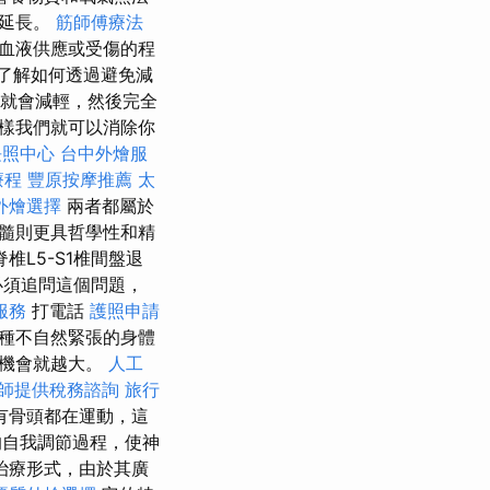
會延長。
筋師傅療法
血液供應或受傷的程
了解如何透過避免減
痛就會減輕，然後完全
樣我們就可以消除你
長照中心
台中外燴服
療程
豐原按摩推薦
太
外燴選擇
兩者都屬於
髓則更具哲學性和精
L5-S1椎間盤退
須追問這個問題，
服務
打電話
護照申請
種不自然緊張的身體
的機會就越大。
人工
師提供稅務諮詢
旅行
有骨頭都在運動，這
自我調節過程，使神
治療形式，由於其廣