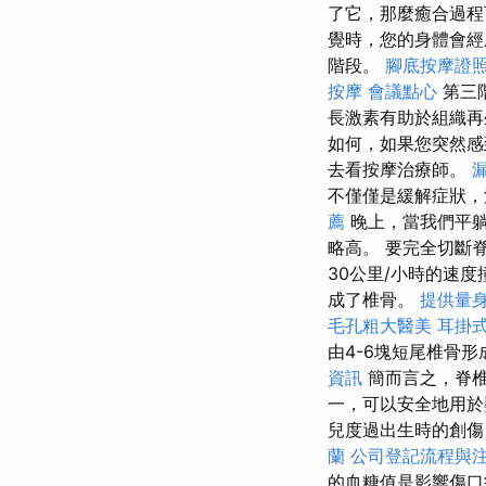
了它，那麼癒合過程
覺時，您的身體會
階段。
腳底按摩證
按摩
會議點心
第三
長激素有助於組織再
如何，如果您突然感
去看按摩治療師。
不僅僅是緩解症狀
薦
晚上，當我們平躺
略高。 要完全切斷
30公里/小時的速
成了椎骨。
提供量身
毛孔粗大醫美
耳掛
由4-6塊短尾椎骨
資訊
簡而言之，脊椎
一，可以安全地用於
兒度過出生時的創
蘭
公司登記流程與
的血糖值是影響傷