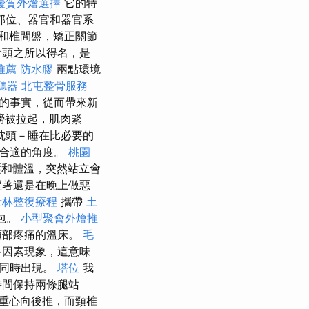
優質外燴選擇
它的特
部位、器官和器官系
和椎間盤，矯正關節
骨頭之所以得名，是
推薦
防水膠
兩點環境
聽器
北屯整骨服務
訝的事實，從而帶來新
膀被拉起，肌肉緊
枕頭－睡在比必要的
不合適的角度。
桃園
和體溫，突然站立會
醒著還是在晚上做惡
士林整復療程
攜帶
土
包。
小型聚會外燴推
頸部疼痛的溫床。
毛
多因素現象，這意味
素同時出現。
塔位
我
時間保持兩條腿站
重心向後推，而頸椎