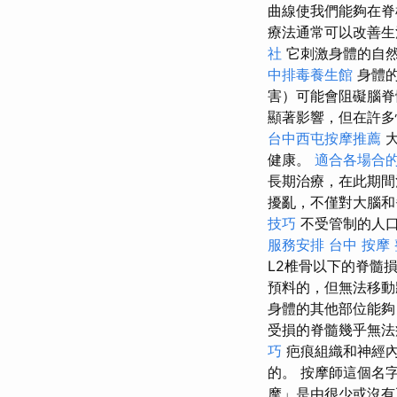
曲線使我們能夠在脊
療法通常可以改善生
社
它刺激身體的自然
中排毒養生館
身體的
害）可能會阻礙腦脊
顯著影響，但在許多
台中西屯按摩推薦
健康。
適合各場合
長期治療，在此期間
擾亂，不僅對大腦和
技巧
不受管制的人
服務安排
台中 按摩
L2椎骨以下的脊髓
預料的，但無法移
身體的其他部位能夠
受損的脊髓幾乎無法
巧
疤痕組織和神經內
的。 按摩師這個名
摩」是由很少或沒