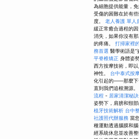
為細胞提供能量，免
受傷的困難在於有些
度。
老人養護 單人
緩正常癒合過程的
消失，如果你沒有那
的疼痛。
打掃家裡
務首選
醫學術語是“
平脊椎矯正
身體姿
西方按摩技術，即以
神性。
台中泰式按
化引起的——那麼下
直到我們追根溯源。
流程
-
居家清潔秘訣
姿勢下，肩膀和頸部
植牙技術解析
台中
社護照代辦服務
當您
種運動透過腦膜和
經系統休息並改善