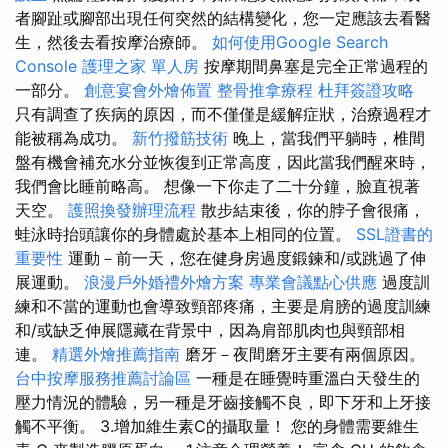
者腳趾或腳部出現任何突然的結構變化，您一定應該去看醫
生，然後去看按摩治療師。
如何使用Google Search
Console
護理之家 單人房
按摩期間鼻塞是完全正常過程的
一部分。
創意宴會外燴佈置
整骨推拿療程
杜拜簽證攻略
只有調查了疾病的原因，而不僅僅是緩解症狀，治療過程才
能被稱為成功。
新竹撥筋技術
晚上，當我們平躺時，椎間
盤有機會補充水分並恢復到正常高度，因此當我們醒來時，
我們會比睡前略高。 想像一下你走了二十分鐘，臉直視著
天空。
護照換發辦理流程
散步結束後，你的脖子會很痛，
蛙泳時抬頭讓你的身體處於基本上相同的位置。
SSL證書的
重要性
運動－前一天，您在健身房過度鍛鍊和/或跳過了伸
展運動。
浪漫戶外婚禮外燴方案
專業會議點心供應
過度訓
練和不當的運動也會導致頸部疼痛，主要是肩膀的過度訓練
和/或缺乏伸展隱藏在背景中，因為肩部肌肉也與頸部相
連。
精選外燴推薦指南
磨牙－夜間磨牙主要有兩個原因。
台中按摩服務推薦討論區
一種是在睡覺時重溫白天發生的
壓力情況的體驗，另一種是牙齒接觸不良，即下牙和上牙接
觸不平衡。 3.增加維生素C的攝取量！ 您的身體需要維生