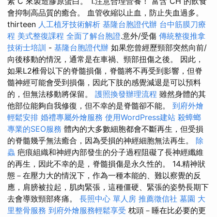
素 C 來製造膠原蛋白。 1.注意合理營養！ 富含 CH 的飲食
會抑制高品質的癒合。 血管收縮以止血，防止失血過多。
thirteen
人工植牙技術解析
基隆台胞證代辦
台中筋膜刀療
程
美式整復課程
全面了解台胞證
.意外/受傷
傳統整復推拿
技術士培訓
-
基隆台胞證代辦
如果您曾經歷頸部突然向前/
向後移動的情況，通常是在車禍、頸部扭傷之後。 因此，
如果L2椎骨以下的脊髓損傷，脊髓將不再受到影響，但脊
髓神經可能會受到損傷，因此下肢的感覺減退是可以預料
的，但無法移動將保留。
護照換發辦理流程
雖然身體的其
他部位能夠自我修復，但不幸的是脊髓卻不能。
到府外燴
輕鬆安排
婚禮專屬外燴服務
使用WordPress建站
殺蟑螂
專業的SEO服務
體內的大多數細胞都會不斷再生，但受損
的脊髓幾乎無法癒合，因為受損的神經細胞無法再生。
除
蟲
疤痕組織和神經內部發生的分子過程阻礙了長神經纖維
的再生，因此不幸的是，脊髓損傷是永久性的。 14.精神狀
態－在壓力大的情況下，作為一種本能的、難以察覺的反
應，肩膀被拉起，肌肉緊張，這種僵硬、緊張的姿勢長期下
去會導致頸部疼痛。
長照中心 單人房
推薦徵信社
墓園
大
里整骨服務
到府外燴服務輕鬆享受
枕頭－睡在比必要的更