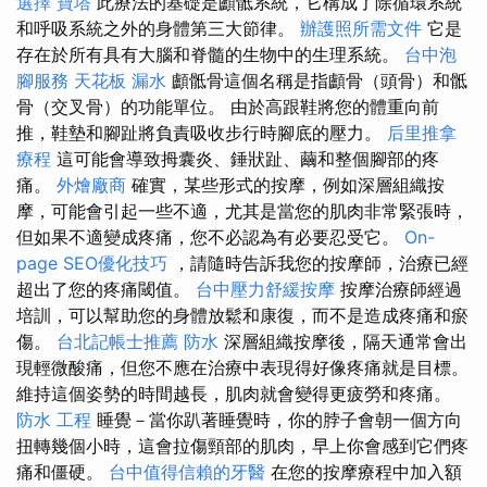
選擇
寶塔
此療法的基礎是顱骶系統，它構成了除循環系統
和呼吸系統之外的身體第三大節律。
辦護照所需文件
它是
存在於所有具有大腦和脊髓的生物中的生理系統。
台中泡
腳服務
天花板 漏水
顱骶骨這個名稱是指顱骨（頭骨）和骶
骨（交叉骨）的功能單位。 由於高跟鞋將您的體重向前
推，鞋墊和腳趾將負責吸收步行時腳底的壓力。
后里推拿
療程
這可能會導致拇囊炎、錘狀趾、繭和整個腳部的疼
痛。
外燴廠商
確實，某些形式的按摩，例如深層組織按
摩，可能會引起一些不適，尤其是當您的肌肉非常緊張時，
但如果不適變成疼痛，您不必認為有必要忍受它。
On-
page SEO優化技巧
，請隨時告訴我您的按摩師，治療已經
超出了您的疼痛閾值。
台中壓力舒緩按摩
按摩治療師經過
培訓，可以幫助您的身體放鬆和康復，而不是造成疼痛和瘀
傷。
台北記帳士推薦
防水
深層組織按摩後，隔天通常會出
現輕微酸痛，但您不應在治療中表現得好像疼痛就是目標。
維持這個姿勢的時間越長，肌肉就會變得更疲勞和疼痛。
防水 工程
睡覺－當你趴著睡覺時，你的脖子會朝一個方向
扭轉幾個小時，這會拉傷頸部的肌肉，早上你會感到它們疼
痛和僵硬。
台中值得信賴的牙醫
在您的按摩療程中加入額