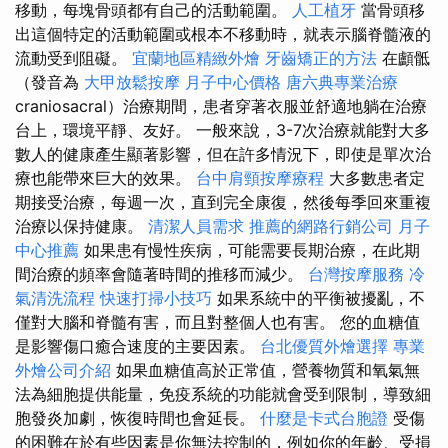
移動，每塊骨頭都有自己的活動範圍。
人工植牙
當骨頭移
出這個特定的活動範圍或根本不移動時，就表示腦脊髓液的
流動受到阻礙。
宜蘭地區精緻外燴
牙齒矯正的方法
在顱骶
（發音為
大甲放鬆按摩
月子中心價格
唐六典專業治療
craniosacral）治療期間，患者穿著衣服並舒適地躺在治療
台上，環境平靜、友好。 一般來說，3-7次治療就能對大多
數人的健康產生顯著影響，但在許多情況下，即使是單次治
療也能帶來巨大的效果。
台中肩頸按摩療程
大多數患者定
期接受治療，每週一次，直到完全康復，然後每季回來重複
治療以保持健康。
清潔人員需求
推薦的網路行銷公司
月子
中心推薦
如果患有慢性疾病，可能需要長期治療，在此期
間治療的頻率會隨著時間的推移而減少。
台灣按摩服務
冷
氣清洗流程
快速打掃小技巧
如果系統中的平衡被擾亂，不
僅對大腦和脊髓有害，而且對整個人也有害。 您的血糖值
是影響傷口癒合速度的主要因素。
台北優質外燴選擇
專業
外燴公司介紹
如果血糖值高於正常值，營養物質和氧氣無
法為細胞提供能量，免疫系統的功能就會受到限制，導致細
胞發炎加劇，恢復時間也會延長。
什麼是卡式台胞證
受傷
的困難在於有些因素是你無法控制的，例如你的年齡、受損