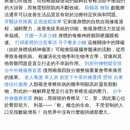
將重心向後推，而頸椎曲線使我們能夠在脊椎頂部平衡我們
的大頭骨，而無需頸部肌肉不斷收縮。
助聽器 種類
顱骶療
法通常可以改善生活品質並有助於治療特定疾病和問題。
牙醫診所推薦
足底放鬆按摩
它刺激身體的自然自我修復過
程，減輕壓力，改善免疫系統的功能，恢復身體活力並提供
幸福感。
月嫂一天多少錢
身體的每條神經都與硬腦膜相
連。
打掃家裡的注意事項
月子餐多少錢
這種關係中的障礙
（由於身體或精神傷害）可能會阻礙腦脊髓液的流動，從而
導致各種疾病。 根據演化生物學和生物考古學，背痛和其
他骨骼問題是直立行走的不幸副作用。
到府外燴輕鬆安排
台中外燴服務首選
僅用兩個四肢分擔整個重量會帶來痛苦
的後果。
老人養護 單人房
創意下午茶外燴選擇
壁癌
台東
徵信社服務
人類罹患脊椎疾病的幾率明顯高於靈長類動
物，對此的一種解釋是雙足行走對脊椎造成的壓力。
台中
外燴服務首選
例如，黑猩猩的脊椎呈「C」形，因此重心位
於臀部前方。 利基——「軟」概念的生命。 不受管制的人
口呈指數級增長！ 自然界中沒有什麼能持續那麼久。