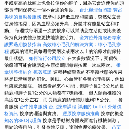
平或更高的枕頭上也會拉傷你的脖子，因為它會迫使你的頭
部長時間保持在一個不合適的角度。
台北辦理台胞證
豐富
美味的自助餐服務
按摩可以降低血壓和體溫，突然站立會
使身體搖晃，因為血壓必須升高，身體才有能量站立和移
動。 每週或每兩週一次的按摩可以幫助您在活動或比賽後
保持良好的體形並更快地恢復活力。
全方位外燴服務專家
護照過期換發指南
高效縮小毛孔的解決方案：縮小毛孔療
程
認真的運動員每週需要兩次或兩次以上的治療才能保持
最佳狀態。
如何進行公司設立
在大多數情況下，受傷後，
治療師可能會建議您在康復期間每週按摩一次或兩次。
推
拿與整復結合
抓姦蒐證
這種持續警覺的不平衡狀態的後果
將是日漸頻繁的消化、睡眠、心血管和各種心理疾病，例如
焦慮或恐慌症。 雖然看起來不可能，但脖子長2-3公尺的長
頸鹿和脖子長1公分的人類都有7塊頸椎。 但人類頸椎體的
高度在1公分左右，而長頸鹿的頸椎體則達到25公分。 - 餐
會服務
台中推拿服務
台北按摩課程
詳細的 buffet 外燴價
格資訊
按摩的理論與實務。
豐原按摩服務推薦
按摩的概念
知名的SEO代理商
按摩是手動對身體表面進行機械刺激，
用於治療目的，引發身體反應，達到物理治療效果。
苗栗