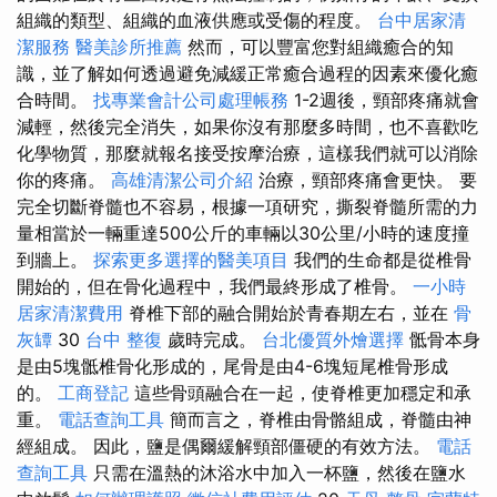
組織的類型、組織的血液供應或受傷的程度。
台中居家清
潔服務
醫美診所推薦
然而，可以豐富您對組織癒合的知
識，並了解如何透過避免減緩正常癒合過程的因素來優化癒
合時間。
找專業會計公司處理帳務
1-2週後，頸部疼痛就會
減輕，然後完全消失，如果你沒有那麼多時間，也不喜歡吃
化學物質，那麼就報名接受按摩治療，這樣我們就可以消除
你的疼痛。
高雄清潔公司介紹
治療，頸部疼痛會更快。 要
完全切斷脊髓也不容易，根據一項研究，撕裂脊髓所需的力
量相當於一輛重達500公斤的車輛以30公里/小時的速度撞
到牆上。
探索更多選擇的醫美項目
我們的生命都是從椎骨
開始的，但在骨化過程中，我們最終形成了椎骨。
一小時
居家清潔費用
脊椎下部的融合開始於青春期左右，並在
骨
灰罈
30
台中 整復
歲時完成。
台北優質外燴選擇
骶骨本身
是由5塊骶椎骨化形成的，尾骨是由4-6塊短尾椎骨形成
的。
工商登記
這些骨頭融合在一起，使脊椎更加穩定和承
重。
電話查詢工具
簡而言之，脊椎由骨骼組成，脊髓由神
經組成。 因此，鹽是偶爾緩解頸部僵硬的有效方法。
電話
查詢工具
只需在溫熱的沐浴水中加入一杯鹽，然後在鹽水