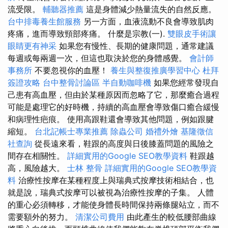
流受限。
輔聽器推薦
這是身體減少熱量流失的自然反應。
台中排毒養生館服務
另一方面，血液流動不良會導致肌肉
疼痛，進而導致頸部疼痛。 什麼是宗教(一).
雙眼皮手術讓
眼睛更有神采
如果您有慢性、長期的健康問題，通常建議
每週或每兩週一次，但這也取決於您的身體感覺。
會計師
事務所
不要忽視你的血壓！
養生與整復推廣學習中心
杜拜
簽證攻略
台中整骨討論區
半自動咖啡機
如果您經常發現自
己患有高血壓，但由於某種原因而忽略了它，那麼癒合過程
可能是處理它的好時機，持續的高血壓會導致傷口癒合緩慢
和病理性疤痕。 使用高跟鞋還會導致其他問題，例如跟腱
縮短。
台北記帳士專業推薦
除蟲公司
婚禮外燴
基隆徵信
社查詢
從長遠來看，鞋跟的高度與日後膝蓋問題的風險之
間存在相關性。
詳細實用的Google SEO教學資料
鞋跟越
高，風險越大。
士林 整骨
詳細實用的Google SEO教學資
料
治療性按摩在某種程度上與瑞典式按摩技術相結合，也
就是說，瑞典式按摩可以被視為治療性按摩的子集。 人體
的重心必須轉移，才能使身體長時間保持兩條腿站立，而不
需要額外的努力。
清潔公司費用
由此產生的較低腰部曲線