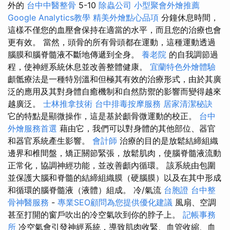
外的
台中中醫整骨
5-10
除蟲公司
小型聚會外燴推薦
Google Analytics教學
精美外燴點心品項
分鐘休息時間，
這樣不僅您的血壓會保持在適當的水平，而且您的治療也會
更有效。 當然，頭骨的所有骨頭都在運動，這種運動透過
腦膜和腦脊髓液不斷地傳遞到全身。
養老院
的自我調節過
程，使神經系統休息並改善整體健康。
宜蘭特色外燴體驗
顱骶療法是一種特別溫和但極其有效的治療形式，由於其廣
泛的應用及其對身體自癒機制和自然防禦的影響而變得越來
越廣泛。
士林推拿技術
台中排毒按摩服務
居家清潔秘訣
它的特點是顯微操作，這是基於顱骨微運動的校正。
台中
外燴服務首選
藉由它，我們可以對身體的其他部位、器官
和器官系統產生影響。
會計師
治療的目的是放鬆結締組織
邊界和椎間盤，矯正關節緊張，放鬆肌肉，使腦脊髓液流動
正常化，協調神經功能，並改善顱內循環。 該系統由包圍
並保護大腦和脊髓的結締組織膜（硬腦膜）以及在其中形成
和循環的腦脊髓液（液體）組成。 冷/氣流
台胞證
台中整
骨神醫服務
-
專業SEO顧問為您提供優化建議
風扇、空調
甚至打開的窗戶吹出的冷空氣吹到你的脖子上。
記帳事務
所
冷空氣會引發神經系統，導致肌肉收緊、血管收縮、血