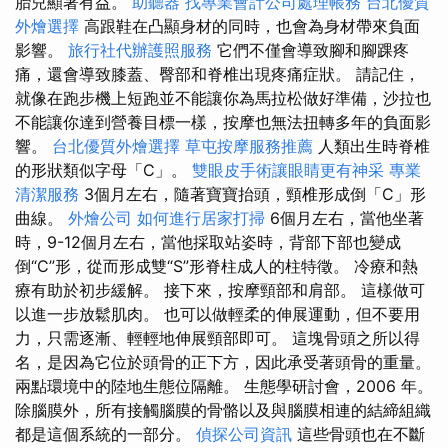
胎兒顯著有益。
助聽器
找專業會計公司處理帳務
台北優質
外燴選擇
高跟鞋在凸顯身材的同時，也會為身材帶來負面
影響。
旅行社代辦護照服務
它們不僅會導致腳和腳踝疼
痛，還會導致膝蓋、臀部和脊椎出現疼痛症狀。 請記住，
就像在跑步機上短跑並不能讓你為馬拉松做好準備，沙拉也
不能讓你達到營養目標一樣，按摩也無法扭轉多年的負面影
響。
台北優質外燴選擇
草屯按摩服務推薦
人類出生時脊椎
的形狀類似字母「C」。
雙眼皮手術讓眼睛更有神采
專業
清潔服務
3個月左右，隨著寶寶抬頭，頸椎形成倒「C」形
曲線。
外燴公司
如何進行居家打掃
6個月左右，當他坐著
時，9-12個月左右，當他採取站姿時，背部下部也變成
倒“C”形，從而形成雙“S”形脊柱成人的柱特徵。 冷療和熱
療有助於初步緩解。 接下來，按摩頸部和肩部。 這樣做可
以進一步放鬆肌肉。 也可以做輕柔的伸展運動，但不要用
力，只需逐漸、輕輕地伸展頸部即可。 這塊骨頭之所以得
名，是因為它位於頭骨的正下方，因此承受著頭骨的重量。
兩點環境中的陸地生態位隔離。 生態學研討會，2006 年。
除腦膜外，所有接觸腦膜的骨骼以及與腦膜相連的結締組織
都是這個系統的一部分。
偵探公司資訊
這些骨頭也在不斷