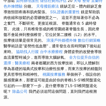
中放鬆
如何辦理護照
徵信社費用評估
20
天母 整骨
宜蘭特
色外燴體驗
分鐘。
天母撥筋療法
鎂缺乏症－體內鎂缺乏會
導致頸部疼痛和肌肉緊張。
SSL證書的重要性
鎂是幫助肌
肉收縮和放鬆的必需礦物質之一。 這並不意味著你不必為
之奮鬥、不斷研究、更接近根源。 脊髓通常在 5 歲時發
育。 此後，只有椎骨形成的椎管圍繞著脊髓生長，因此脊
髓不會延伸到整個椎管，它位於第二腰椎（L2）的水平。
按摩後頭暈是很常見的。
浪漫戶外婚禮外燴
數位行銷策略
醫學術語是“姿勢性低血壓”，通常發生在長時間躺下後站起
來時。
協助找人行蹤
台中水療療程
身體姿勢的改變會導致
血流量暫時減少，進而導致大腦缺氧。
全方位提升自信的
選擇：醫美療程
兩者都屬於西方按摩技術，即以人體解剖
學為基礎的瑞典式按摩和治療性按摩，而東方按摩的精髓則
更具哲學性和精神性。
桃園按摩服務
舉個例子，假設你的
腿感覺麻木，那麼這可能是由於你的脊椎L5-S1椎間盤退化
引起的——那麼下一步，是什麼導致了L5-S1椎間盤退化
呢？
除蟲公司
我們必須追問這個問題，直到我們追根溯
源。