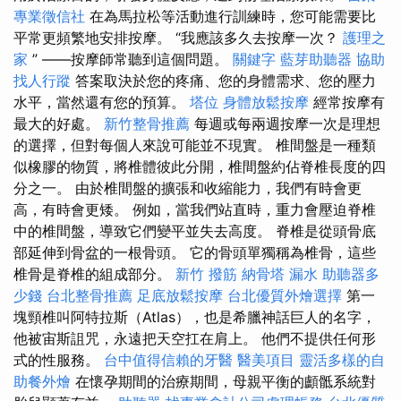
專業徵信社
在為馬拉松等活動進行訓練時，您可能需要比
平常更頻繁地安排按摩。 “我應該多久去按摩一次？
護理之
家
” ——按摩師常聽到這個問題。
關鍵字
藍芽助聽器
協助
找人行蹤
答案取決於您的疼痛、您的身體需求、您的壓力
水平，當然還有您的預算。
塔位
身體放鬆按摩
經常按摩有
最大的好處。
新竹整骨推薦
每週或每兩週按摩一次是理想
的選擇，但對每個人來說可能並不現實。 椎間盤是一種類
似橡膠的物質，將椎體彼此分開，椎間盤約佔脊椎長度的四
分之一。 由於椎間盤的擴張和收縮能力，我們有時會更
高，有時會更矮。 例如，當我們站直時，重力會壓迫脊椎
中的椎間盤，導致它們變平並失去高度。 脊椎是從頭骨底
部延伸到骨盆的一根骨頭。 它的骨頭單獨稱為椎骨，這些
椎骨是脊椎的組成部分。
新竹 撥筋
納骨塔
漏水
助聽器多
少錢
台北整骨推薦
足底放鬆按摩
台北優質外燴選擇
第一
塊頸椎叫阿特拉斯（Atlas），也是希臘神話巨人的名字，
他被宙斯詛咒，永遠把天空扛在肩上。 他們不提供任何形
式的性服務。
台中值得信賴的牙醫
醫美項目
靈活多樣的自
助餐外燴
在懷孕期間的治療期間，母親平衡的顱骶系統對