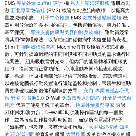
EMS
專業外燴 buffet 設計
機
私人居家清潔服務
電肌肉刺
激
新北專業徵信社
(EMS) 機旨在刺激肌肉收縮，以提高力
量並減輕疼痛。
月子中心推薦
EMS
歐式外燴精緻體驗
機
器可用於治療許多不同的病症，包括運動傷害、肌肉拉傷，
甚至癱瘓。
專注皮膚健康與美容的醫美皮膚科
運動員經常
將其用作物理療法，以幫助他們從傷病中恢復並提高表現。
Stim
打掃阿姨價格查詢
Machine具有多種治療模式和參
數，可針對復原過程的不同階段和不同運動員的需求進行即
時調整。 組織吸收雷射光束，但內部的能量轉移到組織的
細胞，從而支持正常功能。 心肺運動為同時檢查心臟功
能、循環、呼吸和新陳代謝提供了診斷機會。 該設備還可
以連接電腦或行動裝置進行遠端監控和控制，讓醫生和運動
員更準確地感知復健和訓練的效果。
美白
專業會議點心供
應
安養院
長照2.0
D-Wall
免費按摩入門課程
什麼是卡式台
胞證
代表了健身房鏡子的革命。
桃園外燴服務專家
透過
3D相機和測力台，D-Wall即時偵測操作區域的每一個動
作，並為每個動作提供即時回饋。 確保所有電纜和墊子
（如果有）也乾淨，沒有污垢和污垢。
大甲放鬆按摩
知名
的SEO代理商
檢查您的保固
大里按摩
您的刺激器機器的保