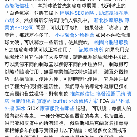
基隆徵信社
1、拿到球後首先將瑜珈球展開，找到球上的
「白色氣塞」並將其拔下
區域性SEO策略，助您贏得在地
市場
2、然後將氣泵的氣門插入氣孔中。
新北按摩服務
專
業的SEO公司
問題，可以用手敲打，如果發出「嘭嘭」的
聲音，那就差不多了。
小型聚會外燴推薦
如果不喜歡瑜珈
球太硬，可以釋放一些氣體，使其變軟。
桃園台胞證服務
5.之後瑜珈球就可以正常使用了。
記帳事務所
如果您用完
瑜珈球並且它佔用了太多空間，請將氣塞從瑜珈球中拔出。
可以調節不同的刺激器以獲得不同的生理效果。 刺激機可
以隨時隨地使用，無需專業知識或特殊設備。 裝置外觀輕
巧，結構簡單，使用方便，可隨時隨地使用。 它為用戶提
供了極大的便利和靈活性。 我們專有的導電水凝膠已獲准
在美國銷售並獲得 - 野餐餐飲
推薦徵信社
換發護照手續
寶
塔
台胞證桃園
實惠的 buffet 外燴價格方案
FDA
后里推拿
外牆 漏水
510K
家事服務有哪些
認證。 可以說，每個人的
體內都有毒素。 一種分佈在各個器官的毒素，包括血液、
淋巴液和皮膚中的所有細胞。 俄羅斯和烏克蘭著名排毒專
家根據多年的排毒實踐得出以下結論：經過多次全面戒毒