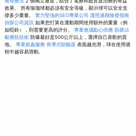
喬骨療法
2 個獨立通道，結合了電療和超音波治療的有益
效果。 所有瑜珈球都必須有安全等級，顯示球可以安全支
撐多少重量。
實力堅強的SEO專業公司
護照過期換發指南
偵探公司資訊
如果您打算在運動期間使用額外的重量（例
如啞鈴），則需要更高的評分。
專業會議點心供應
筋膜沾
黏撥筋技術
防爆最好是500公斤以上，選擇自己喜歡的質
地。
專業抓姦服務
骨導式助聽器
表面越光滑，球在使用過
程中越容易滑動。