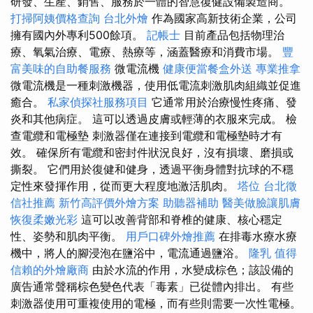
研發、生產、銷售、服務於一體的智慧復健設備製造商。
打掃阿姨價格查詢
台北外燴
作為國家高新技術企業，公司
擁有國內外專利500餘項。
記帳士
目前產品包括物理治
療、氧氣治療、電療、熱療等，涵蓋醫療和消費市場。
豐
富美味的自助餐服務
微電流機
健康便當餐盒外送
專業推拿
微電流機是一種刺激機器，使用低電流刺激肌肉組織並促進
癒合。
私家偵探社服務項目
它通常用於治療慢性疼痛、發
炎和其他病症。 這可以透過皮膚或輕薄的衣服來完成。 檢
查電纜和電極墊 刺激器僅在連接到電纜和電極墊時才有
效。 確保所有電纜和密封件狀況良好，沒有損壞、磨損或
撕裂。 它們用於復健和健身，透過平衡身體對抗球的不穩
定性來發揮作用，從而更大程度地激活肌肉。
塔位
台北徵
信社推薦
新竹高評價外燴方案
助聽器補助
醫美做臉讓肌膚
恢復柔嫩光彩
這可以改善背部和脊椎的健康、核心穩定
性、姿勢和肌肉平衡。
用戶口碑外燴推薦
在排毒水療水療
機中，將人的腳浸泡在鹽浴中，電流通過鹽浴。
隆乳
值得
信賴的外燴廠商
由於水流的作用，水變成棕色；該設備的
廣告通常聲稱棕色變色代表「毒素」已從體內排出。 有些
刺激器使用可重複使用的電極，而有些則需要一次性電極。