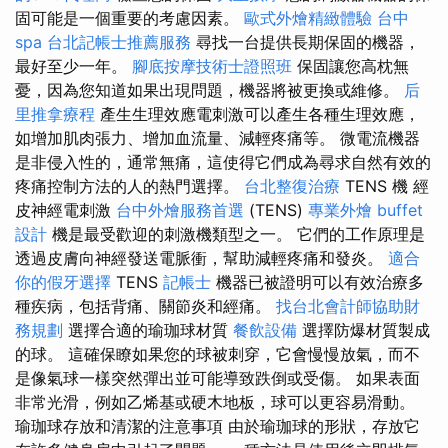
固可能是一個重要的考慮因素。
歐式外燴精緻體驗
台中
spa
台北記帳士推薦服務
尋找一台提供長期保固的機器，
最好至少一年。
腳底按摩技術士證照班
保固讓您高枕無
憂，因為您知道如果出現問題，機器將被更換或維修。
后
里推拿療程
產生生理效應電刺激可以產生各種生理效應，
如增加肌肉張力、增加血流量、減輕疼痛等。 微電流機器
是非侵入性的，通常無痛，這使得它們成為尋求自然有效的
疼痛控制方法的人的熱門選擇。
台北整復治療
TENS 機 經
皮神經電刺激
台中外燴服務首選
(TENS)
專業外燴 buffet
設計
機是最受歡迎的刺激機類型之一。 它們的工作原理是
透過皮膚向神經發送電脈衝，幫助減輕疼痛和發炎。
適合
你的假牙選擇
TENS
記帳士
機器已被證明可以有效治療多
種疾病，包括背痛、關節炎和經痛。
找台北會計師協助財
務規劃
選擇合適的瑜珈球材質
餐飲設備
選擇防爆材質製成
的球。 這確保瞭如果您的球被刺穿，它會慢慢放氣，而不
是像氣球一樣突然彈出並可能導致跌倒或受傷。 如果表面
非常光滑，例如乙烯基或硬木地板，球可以更容易滑動。
瑜珈球存放和清潔的注意事項 由於瑜珈球的形狀，存放它