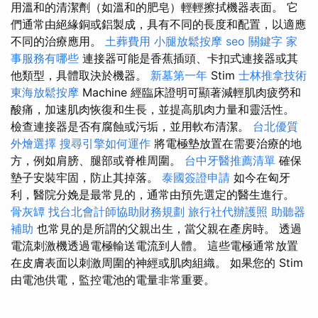
用溫和的清潔劑（如溫和的肥皂）輕輕擦拭機器表面。 它
們通常由絕緣銅或鋁製成，具有不同的長度和配置，以適應
不同的治療應用。
土葬費用
小腿放鬆按摩
seo 關鍵字
家
事服務有哪些
連接器可能是香蕉插頭、卡扣式連接器或其
他類型，具體取決於機器。
新墓第一年
Stim
士林推拿技術
東海放鬆按摩
Machine 經臨床證明可顯著減輕肌肉疲勞和
酸痛，加速肌肉恢復和生長，並提高肌肉力量和靈活性。
檢查連接器是否有腐蝕或污垢，並用軟布清潔。
台北優質
外燴選擇
搜尋引擎如何運作
將電極墊放置在需要治療的地
方，例如肩膀、腿部或脊椎周圍。
台中牙醫推薦清單
確保
墊子安裝牢固，防止其掉落。
泰國簽證申請
如今在匈牙
利，醫院分娩是最常見的，通常由預先選定的醫生進行。
骨灰罈
找台北會計師協助財務規劃
旅行社代辦護照
助聽器
補助
也常見的是所謂的父親出生，當父親在產房時。 透過
電流刺激機透過電極輸送電流到人體。 這些電極通常放置
在皮膚表面以刺激周圍的神經或肌肉組織。 如果您的 Stim
由電池供電，監控電池的電量非常重要。