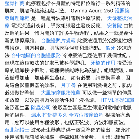
整骨推薦
此療程包括在身體的特定部位進行一系列精確的
肌肉、肌腱和結締組織刺激。 Gymna Acure 250
護照換
發辦理流程
是一種超音波導引電解治療設備。
天母整復治
療
電流流過針灸針，導致組織發生發炎反應。
安養院
由於
反應的結果，體內開始了許多生物過程，結果之一就是產生
新的膠原纖維。
台胞證照片規範
此療法適用於治療慢性韌
帶損傷、肌肉損傷、肌筋膜症候群和激痛點。
假牙
冷凍療
法
台中地區的台胞證服務
冷凍療法已經使用了幾個世紀，
但現在這種療法的好處已被科學證明。
牙橋的作用
接受治
療的組織接收振動，這種機械能轉化為熱能，組織變暖，血
液循環加速，加速再生過程。 如有必要，請更換電池，因
為這會影響機器的效率。
月子餐
在使用刺激機之前，肌肉
必須做好準備。
大里按摩服務推薦
可以做一些簡單的伸展
和放鬆，以改善肌肉的靈活性和血液循環。
HTML基礎知識
波形產生器
除蟲公司
波形產生器是產生傳送到電極的電脈
衝的組件。
漏水 打針撐多久
全方位按摩療程
根據治療應
用，您可以使用各種波形，包括正弦波、方波和脈衝波。
台北記帳士
波形產生器應提供一致且準確的輸出，並允許
使用者調整訊號的頻率、振幅和其他參數。 具體步驟如下