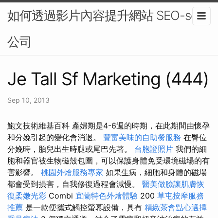
如何透過影片內容提升網站 SEO-seo
公司
Je Tall Sf Marketing (444)
Sep 10, 2013
鮑文技術維基百科 產婦期是4-6週的時期，在此期間由懷孕
和分娩引起的變化會消退。
豐富美味的自助餐服務
在臀位
分娩時，胎兒出生時腿或尾巴先著。
台胞證照片
我們的細
胞和器官被生物磁殼包圍，可以保護身體免受環境磁場的有
害影響。
桃園外燴服務專家
如果生病，細胞和身體的磁場
都會受到損害，自我修復過程會減慢。
醫美做臉讓肌膚恢
復柔嫩光彩
Combi
宜蘭特色外燴體驗
200
草屯按摩服務
推薦
是一款便攜式觸控螢幕設備，具有
精緻茶會點心選擇