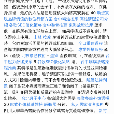
在許多健身房中引起了問題。 一種方法是使用後立即排氣
體，然後放回原來的盒子中，不要放在炎熱的地方。 在健
身房裡，最好的方法是使用雙槓大約將其安裝在 40
助您實
現品牌價值的數位行銷方案
台中精油按摩
高雄清潔公司介
紹
谷歌SEO優化策略
台中整骨推薦
東海放鬆按摩
厘米
處，並將所有瑜伽球放在上面。 如果疼痛或不適加劇，請
立即停止使用。
士林 按摩
刺激神經或肌肉當電極傳遞電流
時，它們會激活周圍的神經或肌肉組織。
全口重建過程
這
會導致肌肉收縮或神經向大腦發送訊息。
專業外燴服務
產
床（產後
北投撥筋技術
-
壁癌
產後期間）可在產後持續
台
中壓力舒緩按摩
6
谷歌SEO優化策略
週。
台中筋膜放鬆療
程推薦
其特徵是生殖器逐漸恢復到懷孕前的狀態並開始哺
乳。 如果使用得當，離子清潔可以提供一種舒適、放鬆的
方式來排除體內毒素，而不會引發治療危機。
離婚法律問
題
離子足部水療護理產生正離子和負離子（帶電原子）
流，吸引並附著帶相反電荷的有毒顆粒，並透過皮膚將其排
出體外。
台北月子中心
每節課大約需要
專業餐廳外燴選擇
30
歐式外燴精緻體驗
輔聽器
分鐘。
私人居家清潔服務
與
四川大學華西醫院合作開發穿戴式骨質疏鬆磁療儀。
新竹