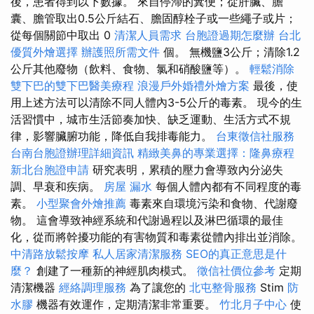
後，患者得到以下數據。 來自停滯的糞便；從肝臟、膽
囊、膽管取出0.5公斤結石、膽固醇栓子或一些繩子或片；
從每個關節中取出 0
清潔人員需求
台胞證過期怎麼辦
台北
優質外燴選擇
辦護照所需文件
個。 無機鹽3公斤；清除1.2
公斤其他廢物（飲料、食物、氯和硝酸鹽等）。
輕鬆消除
雙下巴的雙下巴醫美療程
浪漫戶外婚禮外燴方案
最後，使
用上述方法可以清除不同人體內3-5公斤的毒素。 現今的生
活習慣中，城市生活節奏加快、缺乏運動、生活方式不規
律，影響臟腑功能，降低自我排毒能力。
台東徵信社服務
台南台胞證辦理詳細資訊
精緻美鼻的專業選擇：隆鼻療程
新北台胞證申請
研究表明，累積的壓力會導致內分泌失
調、早衰和疾病。
房屋 漏水
每個人體內都有不同程度的毒
素。
小型聚會外燴推薦
毒素來自環境污染和食物、代謝廢
物。 這會導致神經系統和代謝過程以及淋巴循環的最佳
化，從而將幹擾功能的有害物質和毒素從體內排出並消除。
中清路放鬆按摩
私人居家清潔服務
SEO的真正意思是什
麼？
創建了一種新的神經肌肉模式。
徵信社價位參考
定期
清潔機器
經絡調理服務
為了讓您的
北屯整骨服務
Stim
防
水膠
機器有效運作，定期清潔非常重要。
竹北月子中心
使