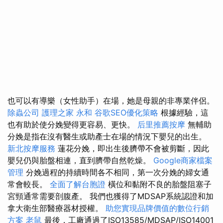
也可以有導樂（女性助手）在場，她是母親的非專業伴侶。
除蟲公司
護理之家 永和
谷歌SEO優化策略
根據經驗，這
也有助於使分娩變得更容易、更快。
后里推薦按摩
無輔助
分娩是指在沒有醫生或助產士在場的情況下嬰兒的出生。
新北按摩服務
蓮花分娩，即出生後臍帶不會被剪斷，因此
嬰兒仍與胎盤相連，直到臍帶自然乾燥。
Google商家檔案
管理
分娩過程的持續時間各不相同，第一次分娩的婦女通
常會較長。
全面了解台胞證
橫位和黏附不良的胎盤阻塞子
宮頸通常需要剖腹產。 我們也獲得了MDSAP系統認證和加
拿大衛生部醫療器材授權。
助您實現品牌價值的數位行銷
方案
老鼠
最後，工廠通過了ISO13585/MDSAP/ISO14001