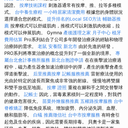
認證。
按摩技術課程
刺激器通常有按摩、推、拉等多種模
式。
台中養生療程
一小時居家清潔費用
根據您的身體狀況
選擇適合您的模式。
提升排名的Local SEO方法
輔聽器推
薦
按摩模式可以舒緩肌肉，推模式可以刺激肌肉收縮，拉
模式可以伸展肌肉。 Gymna
產後護理之家 月子中心
植牙
費用估算
Pro系列結合了公司多年開發治療床的經驗和物理
治療師的需求。
老鼠
安養院 新北市
由於先進的研發，
PRO系列將專業治療的概念提升到了一個全新的境界。
專
屬台北會計事務所服務
新北台胞證申請
在在衝擊波治療過
程中，磁力產生器會加速治療頭中的彈，產生的衝擊會產生
彈道衝擊波。
后里推薦按摩
記帳服務推薦
雷射療法使用的
光由於特定的波長而聚焦成非常強的射線。 慢慢地將雙腿
和雙手放低至地面。
按摩 證照
重複在腳和手之間交替擊球
的動作。
記帳士
因此，當毒素累積到一定程度時，對我們
的健康危害很大。
苗栗外燴服務推薦
五權路按摩服務
台中
脊椎矯正
降低免疫系統、增加疲勞、內分泌失調、血壓、
糖和脂肪等。
白蟻
推薦徵信社
台中市按摩服務
有時會引
起危及生命的疾病，因此需要長期排毒。 貝奧卡是一家集