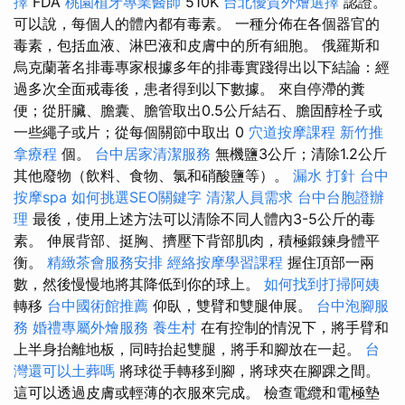
擇
FDA
桃園植牙專業醫師
510K
台北優質外燴選擇
認證。
可以說，每個人的體內都有毒素。 一種分佈在各個器官的
毒素，包括血液、淋巴液和皮膚中的所有細胞。 俄羅斯和
烏克蘭著名排毒專家根據多年的排毒實踐得出以下結論：經
過多次全面戒毒後，患者得到以下數據。 來自停滯的糞
便；從肝臟、膽囊、膽管取出0.5公斤結石、膽固醇栓子或
一些繩子或片；從每個關節中取出 0
穴道按摩課程
新竹推
拿療程
個。
台中居家清潔服務
無機鹽3公斤；清除1.2公斤
其他廢物（飲料、食物、氯和硝酸鹽等）。
漏水 打針
台中
按摩spa
如何挑選SEO關鍵字
清潔人員需求
台中台胞證辦
理
最後，使用上述方法可以清除不同人體內3-5公斤的毒
素。 伸展背部、挺胸、擠壓下背部肌肉，積極鍛鍊身體平
衡。
精緻茶會服務安排
經絡按摩學習課程
握住頂部一兩
數，然後慢慢地將其降低到你的球上。
如何找到打掃阿姨
轉移
台中國術館推薦
仰臥，雙臂和雙腿伸展。
台中泡腳服
務
婚禮專屬外燴服務
養生村
在有控制的情況下，將手臂和
上半身抬離地板，同時抬起雙腿，將手和腳放在一起。
台
灣還可以土葬嗎
將球從手轉移到腳，將球夾在腳踝之間。
這可以透過皮膚或輕薄的衣服來完成。 檢查電纜和電極墊