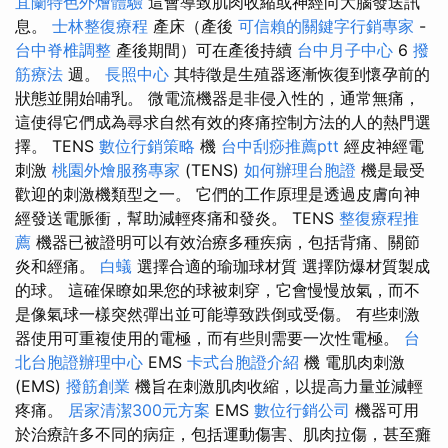
宜蘭特色外燴體驗
這會導致肌肉收縮或神經向大腦發送訊
息。
士林整復療程
產床（產後
可信賴的關鍵字行銷專家
-
台中脊椎調整
產後期間）可在產後持續
台中月子中心
6
撥
筋療法
週。
長照中心
其特徵是生殖器逐漸恢復到懷孕前的
狀態並開始哺乳。 微電流機器是非侵入性的，通常無痛，
這使得它們成為尋求自然有效的疼痛控制方法的人的熱門選
擇。 TENS
數位行銷策略
機
台中刮痧推薦ptt
經皮神經電
刺激
桃園外燴服務專家
(TENS)
如何辦理台胞證
機是最受
歡迎的刺激機類型之一。 它們的工作原理是透過皮膚向神
經發送電脈衝，幫助減輕疼痛和發炎。 TENS
整復療程推
薦
機器已被證明可以有效治療多種疾病，包括背痛、關節
炎和經痛。
白蟻
選擇合適的瑜珈球材質 選擇防爆材質製成
的球。 這確保瞭如果您的球被刺穿，它會慢慢放氣，而不
是像氣球一樣突然彈出並可能導致跌倒或受傷。 有些刺激
器使用可重複使用的電極，而有些則需要一次性電極。
台
北台胞證辦理中心
EMS
卡式台胞證介紹
機 電肌肉刺激
(EMS)
撥筋創業
機旨在刺激肌肉收縮，以提高力量並減輕
疼痛。
居家清潔300元方案
EMS
數位行銷公司
機器可用
於治療許多不同的病症，包括運動傷害、肌肉拉傷，甚至癱