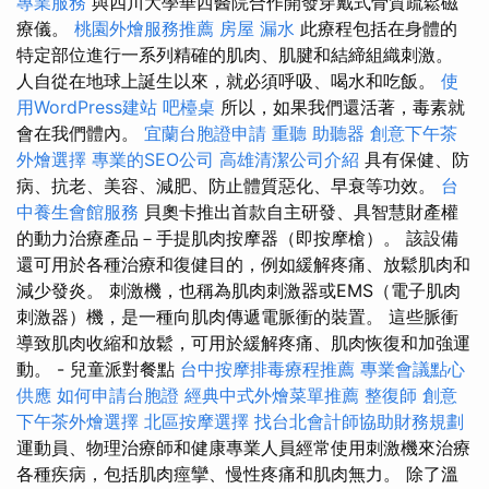
專業服務
與四川大學華西醫院合作開發穿戴式骨質疏鬆磁
療儀。
桃園外燴服務推薦
房屋 漏水
此療程包括在身體的
特定部位進行一系列精確的肌肉、肌腱和結締組織刺激。
人自從在地球上誕生以來，就必須呼吸、喝水和吃飯。
使
用WordPress建站
吧檯桌
所以，如果我們還活著，毒素就
會在我們體內。
宜蘭台胞證申請
重聽 助聽器
創意下午茶
外燴選擇
專業的SEO公司
高雄清潔公司介紹
具有保健、防
病、抗老、美容、減肥、防止體質惡化、早衰等功效。
台
中養生會館服務
貝奧卡推出首款自主研發、具智慧財產權
的動力治療產品－手提肌肉按摩器（即按摩槍）。 該設備
還可用於各種治療和復健目的，例如緩解疼痛、放鬆肌肉和
減少發炎。 刺激機，也稱為肌肉刺激器或EMS（電子肌肉
刺激器）機，是一種向肌肉傳遞電脈衝的裝置。 這些脈衝
導致肌肉收縮和放鬆，可用於緩解疼痛、肌肉恢復和加強運
動。 - 兒童派對餐點
台中按摩排毒療程推薦
專業會議點心
供應
如何申請台胞證
經典中式外燴菜單推薦
整復師
創意
下午茶外燴選擇
北區按摩選擇
找台北會計師協助財務規劃
運動員、物理治療師和健康專業人員經常使用刺激機來治療
各種疾病，包括肌肉痙攣、慢性疼痛和肌肉無力。 除了溫