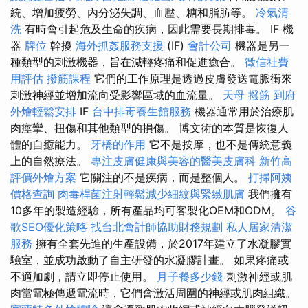
統、增加疲勞、內分泌失調、血壓、糖和脂肪等。
冷氣清
洗
有時會引起危及生命的疾病，因此需要長期排毒。 IF 機
器
牌位
幹擾
海外抓姦服務支援
(IF)
會計公司
機器是另一
種類型的刺激機器，旨在減輕疼痛和促進癒合。
徵信社費
用評估
撥筋課程
它們的工作原理是透過皮膚發送電脈衝來
刺激神經並增加流向受影響區域的血流量。
天母 撥筋
到府
外燴輕鬆安排
IF
台中排毒養生館服務
機器通常用於治療肌
肉痙攣、扭傷和其他類型的損傷。 博文術的本質是恢復人
體的自癒能力。
牙橋的作用
它不是按摩，也不是傳統意義
上的自然療法。
專注皮膚健康與美容的醫美皮膚科
新竹高
評價外燴方案
它關注的不是疾病，而是整個人。
打掃阿姨
價格查詢
肉毒桿菌注射輕鬆減少細紋與緊緻肌膚
我們擁有
10多年的製造經驗，所有產品均可客製化OEM和ODM。
谷
歌SEO優化策略
找台北會計師協助財務規劃
私人居家清潔
服務
擁有全套先進的生產設備，於2017年建立了水凝膠實
驗室，並成功啟動了自主研發的水凝膠計畫。 如果疼痛或
不適加劇，請立即停止使用。
月子餐多少錢
刺激神經或肌
肉當電極傳遞電流時，它們會激活周圍的神經或肌肉組織。