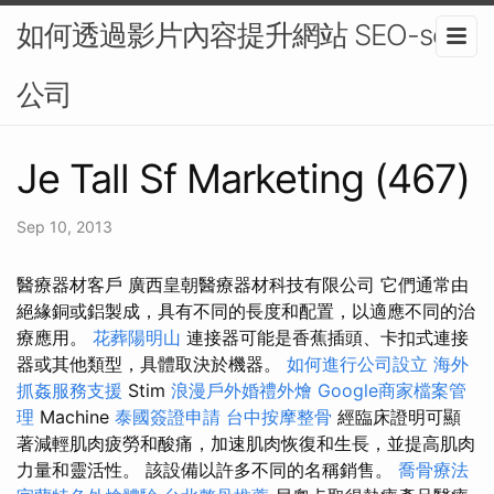
如何透過影片內容提升網站 SEO-seo
公司
Je Tall Sf Marketing (467)
Sep 10, 2013
醫療器材客戶 廣西皇朝醫療器材科技有限公司 它們通常由
絕緣銅或鋁製成，具有不同的長度和配置，以適應不同的治
療應用。
花葬陽明山
連接器可能是香蕉插頭、卡扣式連接
器或其他類型，具體取決於機器。
如何進行公司設立
海外
抓姦服務支援
Stim
浪漫戶外婚禮外燴
Google商家檔案管
理
Machine
泰國簽證申請
台中按摩整骨
經臨床證明可顯
著減輕肌肉疲勞和酸痛，加速肌肉恢復和生長，並提高肌肉
力量和靈活性。 該設備以許多不同的名稱銷售。
喬骨療法