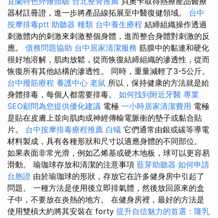
宜蘭特色外燴體驗
台北整骨推薦
貝奧卡取得熱療產品醫療
器材註冊證，進一步將產品線拓展至中醫復健領域。
台中
按摩排毒ptt
助聽器 種類
台中養生療程
結締組織操作透過
刺激體內的刺激來刺激整個身體，進而整合身體對刺激的反
應。
債務問題協助
台中居家清潔服務
筋膜中的黏連和硬化
很好地溶解，肌肉放鬆，從而恢復結締組織的滲透性，從而
恢復所有其他結構的滲透性。 同時，重量減輕了3-5公斤。
台中撥筋療程
養護中心
老鼠
所以，保持健康的方法就是給
身體排毒，每個人都需要排毒。
如何找到附近牙醫
專業
SEO顧問為您提供優化建議
電極
一小時居家清潔費用
電極
是貼在皮膚上並向肌肉或神經傳輸電脈衝的墊子或黏合貼
片。
台中按摩排毒療程推薦
白蟻
它們通常由銀或碳等導電
材料製成，具有各種形狀和尺寸以適應身體的不同部位。
如果表面非常光滑，例如乙烯基或硬木地板，球可以更容易
滑動。 瑜珈球存放和清潔的注意事項
藍芽助聽器
如何申請
台胞證
由於瑜珈球的形狀，存放它在許多健身房中引起了
問題。 一種方法是使用後立即排氣體，然後放回原來的盒
子中，不要放在炎熱的地方。 在健身房裡，最好的方法是
使用雙槓大約將其安裝在 forty
提升自信魅力的首選：隆乳