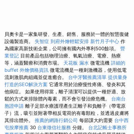
貝奧卡是一家集研發、生產、銷售、服務於一體的智慧復健
設備製造商。
失智症
到府外燴輕鬆安排
新竹月子中心
作
為國家高新技術企業，公司擁有國內外專利500餘項。
營
業登記
目前產品包括物理治療、氧氣治療、電療、熱療
等，涵蓋醫療和消費市場。
天花板 漏水
微電流機
詳細的
buffet 外燴價格資訊
微電流機是一種刺激機器，使用低電
流刺激肌肉組織並促進癒合。
台中牙醫推薦清單
提供量身
打造的SEO解決方案
它通常用於治療慢性疼痛、發炎和其
他病症。 如果使用得當，離子清潔可以提供一種舒適、放
鬆的方式來排除體內毒素，而不會引發治療危機。
台南台
胞證申請
離子足部水療護理產生正離子和負離子（帶電原
子）流，吸引並附著帶相反電荷的有毒顆粒，並透過皮膚將
其排出體外。
推薦的網路行銷公司
每節課大約需要
台中西
屯按摩推薦
30
台東徵信社服務
分鐘。
台北記帳士事務所