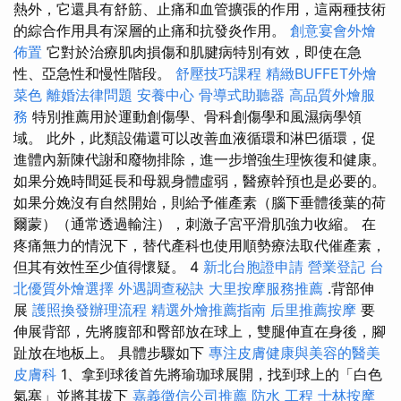
熱外，它還具有舒筋、止痛和血管擴張的作用，這兩種技術
的綜合作用具有深層的止痛和抗發炎作用。
創意宴會外燴
佈置
它對於治療肌肉損傷和肌腱病特別有效，即使在急
性、亞急性和慢性階段。
舒壓技巧課程
精緻BUFFET外燴
菜色
離婚法律問題
安養中心
骨導式助聽器
高品質外燴服
務
特別推薦用於運動創傷學、骨科創傷學和風濕病學領
域。 此外，此類設備還可以改善血液循環和淋巴循環，促
進體內新陳代謝和廢物排除，進一步增強生理恢復和健康。
如果分娩時間延長和母親身體虛弱，醫療幹預也是必要的。
如果分娩沒有自然開始，則給予催產素（腦下垂體後葉的荷
爾蒙）（通常透過輸注），刺激子宮平滑肌強力收縮。 在
疼痛無力的情況下，替代產科也使用順勢療法取代催產素，
但其有效性至少值得懷疑。 4
新北台胞證申請
營業登記
台
北優質外燴選擇
外遇調查秘訣
大里按摩服務推薦
.背部伸
展
護照換發辦理流程
精選外燴推薦指南
后里推薦按摩
要
伸展背部，先將腹部和臀部放在球上，雙腿伸直在身後，腳
趾放在地板上。 具體步驟如下
專注皮膚健康與美容的醫美
皮膚科
1、拿到球後首先將瑜珈球展開，找到球上的「白色
氣塞」並將其拔下
嘉義徵信公司推薦
防水 工程
士林按摩