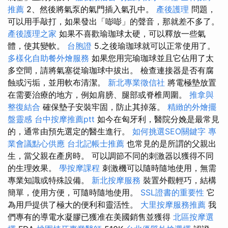
推薦
2、然後將氣泵的氣門插入氣孔中。
產後護理
問題，
可以用手敲打，如果發出「嘭嘭」的聲音，那就差不多了。
產後護理之家
如果不喜歡瑜珈球太硬，可以釋放一些氣
體，使其變軟。
台胞證
5.之後瑜珈球就可以正常使用了。
多樣化自助餐外燴服務
如果您用完瑜珈球並且它佔用了太
多空間，請將氣塞從瑜珈球中拔出。 檢查連接器是否有腐
蝕或污垢，並用軟布清潔。
新北專業徵信社
將電極墊放置
在需要治療的地方，例如肩膀、腿部或脊椎周圍。
推拿與
整復結合
確保墊子安裝牢固，防止其掉落。
精緻的外燴擺
盤靈感
台中按摩推薦ptt
如今在匈牙利，醫院分娩是最常見
的，通常由預先選定的醫生進行。
如何挑選SEO關鍵字
專
業會議點心供應
台北記帳士推薦
也常見的是所謂的父親出
生，當父親在產房時。 可以調節不同的刺激器以獲得不同
的生理效果。
學按摩課程
刺激機可以隨時隨地使用，無需
專業知識或特殊設備。
新北按摩服務
裝置外觀輕巧，結構
簡單，使用方便，可隨時隨地使用。
SSL證書的重要性
它
為用戶提供了極大的便利和靈活性。
大里按摩服務推薦
我
們專有的導電水凝膠已獲准在美國銷售並獲得
北區按摩選