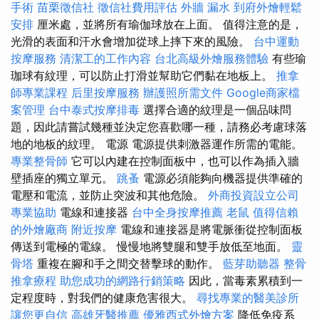
手術
苗栗徵信社
徵信社費用評估
外牆 漏水
到府外燴輕鬆
安排
厘米處，並將所有瑜伽球放在上面。 值得注意的是，
光滑的表面和汗水會增加從球上摔下來的風險。
台中運動
按摩服務
清潔工的工作內容
台北高級外燴服務體驗
有些瑜
珈球有紋理，可以防止打滑並幫助它們黏在地板上。
推拿
師專業課程
后里按摩服務
辦護照所需文件
Google商家檔
案管理
台中泰式按摩排毒
選擇合適的紋理是一個品味問
題，因此請嘗試幾種並決定您喜歡哪一種，請務必考慮球落
地的地板的紋理。 電源 電源提供刺激器運作所需的電能。
專業整骨師
它可以內建在控制面板中，也可以作為插入牆
壁插座的獨立單元。
跳蚤
電源必須能夠向機器提供準確的
電壓和電流，並防止突波和其他危險。
外商投資設立公司
專業協助
電線和連接器
台中全身按摩推薦
老鼠
值得信賴
的外燴廠商
附近按摩
電線和連接器是將電脈衝從控制面板
傳送到電極的電線。 慢慢地將雙腿和雙手放低至地面。
靈
骨塔
重複在腳和手之間交替擊球的動作。
藍芽助聽器
整骨
推拿療程
助您成功的網路行銷策略
因此，當毒素累積到一
定程度時，對我們的健康危害很大。
尋找專業的醫美診所
讓您更自信
高雄牙醫推薦
優雅西式外燴方案
降低免疫系