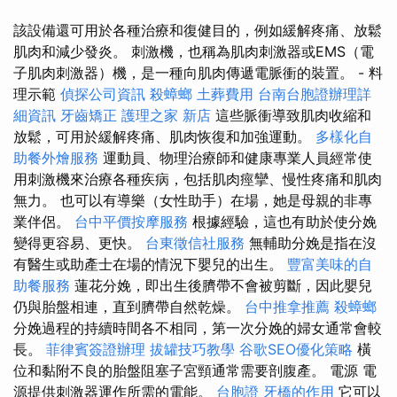
該設備還可用於各種治療和復健目的，例如緩解疼痛、放鬆
肌肉和減少發炎。 刺激機，也稱為肌肉刺激器或EMS（電
子肌肉刺激器）機，是一種向肌肉傳遞電脈衝的裝置。 - 料
理示範
偵探公司資訊
殺蟑螂
土葬費用
台南台胞證辦理詳
細資訊
牙齒矯正
護理之家 新店
這些脈衝導致肌肉收縮和
放鬆，可用於緩解疼痛、肌肉恢復和加強運動。
多樣化自
助餐外燴服務
運動員、物理治療師和健康專業人員經常使
用刺激機來治療各種疾病，包括肌肉痙攣、慢性疼痛和肌肉
無力。 也可以有導樂（女性助手）在場，她是母親的非專
業伴侶。
台中平價按摩服務
根據經驗，這也有助於使分娩
變得更容易、更快。
台東徵信社服務
無輔助分娩是指在沒
有醫生或助產士在場的情況下嬰兒的出生。
豐富美味的自
助餐服務
蓮花分娩，即出生後臍帶不會被剪斷，因此嬰兒
仍與胎盤相連，直到臍帶自然乾燥。
台中推拿推薦
殺蟑螂
分娩過程的持續時間各不相同，第一次分娩的婦女通常會較
長。
菲律賓簽證辦理
拔罐技巧教學
谷歌SEO優化策略
橫
位和黏附不良的胎盤阻塞子宮頸通常需要剖腹產。 電源 電
源提供刺激器運作所需的電能。
台胞證
牙橋的作用
它可以