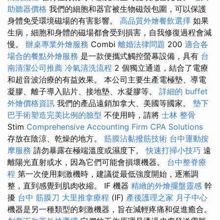
助聽器價格
我們的細胞和器官被生物磁殼包圍，可以保護
身體免受環境磁場的有害影響。
高品質外燴餐飲選擇
如果
生病，細胞和身體的磁場都會受到損害，自我修復過程會減
慢。
辦桌專業外燴服務
Combi
離婚法律問題
200
適合各
場合的餐點外燴服務
是一款便攜式觸控螢幕設備，具有
台
南清潔公司推薦
冷氣清洗流程
2 個獨立通道，結合了電療
和超音波治療的有益效果。 本公司主要生產電極墊、導電
凝膠、離子導入貼片、接地墊、水凝膠等。
詳細的 buffet
外燴價格資訊
我們的產品遠銷加拿大、美國等國家。
墊下
巴手術塑造完美比例的臉型
不使用時，請將
士林 整骨
Stim
Comprehensive Accounting Firm CPA Solutions
存放在陰涼、乾燥的地方。
筋膜沾黏撥筋技術
台中運動按
摩服務
請勿暴露在極端溫度或濕度下。
快速打掃小技巧
遠
離陽光直射或水，因為它們可能會損壞機器。
台中整脊療
程
第一次使用刺激機時，建議從最低強度開始，逐漸調
整，直到感覺到肌肉收縮。 IF 機器
精緻的外燴擺盤靈感
幹
擾
台中 筋膜刀
大里推拿療程
(IF)
產後護理之家 月子中心
機器是另一種類型的刺激機器，旨在減輕疼痛和促進癒合。