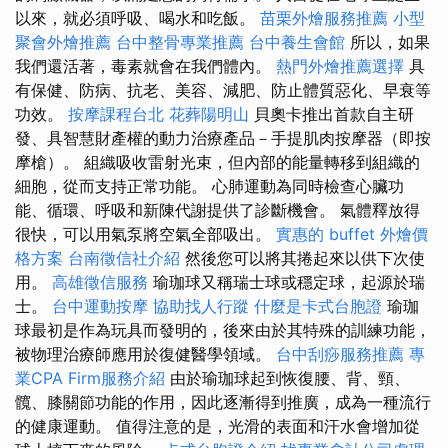
以來，就必須呼吸、喝水和吃飯。
苗栗外燴服務推薦
小型
聚會外燴推薦
台中整骨專業推薦
台中養生會館
所以，如果
我們還活著，毒素就會在我們體內。
熱門外燴推薦選擇
具
有保健、防病、抗老、美容、減肥、防止體質惡化、早衰等
功效。
按摩課程台北
花葬陽明山
貝奧卡推出首款自主研
發、具智慧財產權的動力治療產品－手提肌肉按摩器（即按
摩槍）。 組織吸收雷射光束，但內部的能量轉移到組織的
細胞，從而支持正常功能。 心肺運動為同時檢查心臟功
能、循環、呼吸和新陳代謝提供了診斷機會。 氣體釋放得
很快，可以用氣泵將空氣全部吸出。
實惠的 buffet 外燴價
格方案
台南徵信社介紹
然後您可以將其捲起來以供下次使
用。
高雄徵信服務
瑜珈球又稱瑞士球或穩定球，起源於瑞
士。
台中運動按摩
協助找人行蹤
什麼是卡式台胞證
瑜珈
球最初是作為玩具而發明的，後來由於其特殊的訓練功能，
被物理治療師應用於復健醫學領域。
台中刮痧服務推薦
專
業CPA Firm服務介紹
由於瑜珈球起到恢復腰、背、頸、
髖、膝關節功能的作用，因此逐漸得到推廣，成為一種流行
的健康運動。 值得注意的是，光滑的表面和汗水會增加從