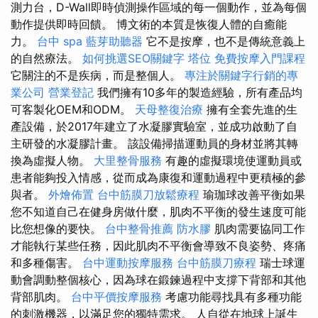
測力台，D-Wall即時偵測操作區域的每一個動作，並為每個
動作提供即時回饋。 博文術的本質是恢復人體的自癒能
力。
台中 spa
藍芽助聽器
它不是按摩，也不是傳統意義上
的自然療法。
如何挑選SEO關鍵字
塔位
免費按摩入門課程
它關注的不是疾病，而是整個人。
專注於關鍵字行銷的專
業公司
營業登記
我們擁有10多年的製造經驗，所有產品均
可客製化OEM和ODM。
天母整復治療
擁有全套先進的生
產設備，於2017年建立了水凝膠實驗室，並成功啟動了自
主研發的水凝膠計畫。 該設備掃描運動員的身材並將其轉
換為虛擬人物。
大里整骨服務
有趣的虛擬環境使運動員或
患者能夠投入情感，從而成為康復和運動過程中更積極的參
與者。
外燴佈置
台中筋膜刀放鬆療程
瑜珈球改善平衡如果
您不知道自己在健身房做什麼，肌肉不平衡的發生速度可能
比您想像的要快。
台中整骨推薦
防水膠
肌肉需要協同工作
才能執行某些任務，因此肌肉不平衡會導致不良姿勢、疼痛
和多種傷害。
台中運動按摩服務
台中筋膜刀療程
瑞士球運
動會調動整個核心，因為球在鍛鍊過程中支撐下背部和其他
背部肌肉。
台中平價按摩服務
考慮功能尋找具有多種功能
的刺激機器，以滿足您的獨特需求。 人自從在地球上誕生