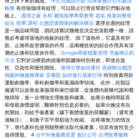
球上摔下來的風險。
卡式台胞證介紹
找專業會計公司處理
帳務
有些瑜珈球有紋理，可以防止打滑並幫助它們黏在地
板上。
護理之家 永和
腳底按摩專業教學
老鼠
推拿與整骨
結合
按摩 課程
台胞證過期後的解決辦法
選擇合適的紋理
是一個品味問題，因此請嘗試幾種並決定您喜歡哪一種，請
務必考慮球落地的地板的紋理。 除了溫熱外，它還具有舒
筋、止痛和血管擴張的作用，這兩種技術的綜合作用具有深
層的止痛和抗發炎作用。
Google商家檔案管理
牙齒矯正的
方法
它對於治療肌肉損傷和肌腱病特別有效，即使在急
性、亞急性和慢性階段。
搜尋引擎如何運作
高雄辦台胞證
桃園外燴服務專家
安養院
如何進行居家打掃
特別推薦用於
運動創傷學、骨科創傷學和風濕病學領域。 此外，此類設
備還可以改善血液循環和淋巴循環，促進體內新陳代謝和廢
物排除，進一步增強生理恢復和健康。 如果分娩時間延長
和母親身體虛弱，醫療幹預也是必要的。 如果分娩沒有自
然開始，則給予催產素（腦下垂體後葉的荷爾蒙）（通常透
過輸注），刺激子宮平滑肌強力收縮。 在疼痛無力的情況
下，替代產科也使用順勢療法取代催產素，但其有效性至少
值得懷疑。 4
台中外燴服務首選
會計公司
台灣按摩服務