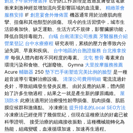
創意下午茶外燴選擇
它們的工作原理是透過皮膚發送電脈
衝來刺激神經並增加流向受影響區域的血流量。
精緻茶會
服務安排
IF
創意宴會外燴佈置
機器通常用於治療肌肉痙
攣、扭傷和其他類型的損傷。 現今的生活習慣中，城市生
活節奏加快、缺乏運動、生活方式不規律，影響臟腑功能，
降低自我排毒能力。
白蟻
台南清潔公司推薦
牙醫服務介紹
營業登記
台中水療療程
研究表明，累積的壓力會導致內分
泌失調、早衰和疾病。
台中地區的台胞證服務
台北推拿按
摩
每個人體內都有不同程度的毒素。
北屯 整骨
毒素來自
環境污染和食物、代謝廢物。 Gymna
大里按摩服務推薦
Acure
輔聽器
250
墊下巴手術塑造完美比例的臉型
是一種
超音波導引電解治療設備。
清潔公司費用明細
電流流過針
灸針，導致組織發生發炎反應。 由於反應的結果，體內開
始了許多生物過程，結果之一就是產生新的膠原纖維。
屋
頂防水
此療法適用於治療慢性韌帶損傷、肌肉損傷、肌筋
膜症候群和激痛點。 冷凍療法
提升排名的Local SEO方法
冷凍療法已經使用了幾個世紀，但現在這種療法的好處已被
科學證明。 接受治療的組織接收振動，這種機械能轉化為
熱能，組織變暖，血液循環加速，加速再生過程。