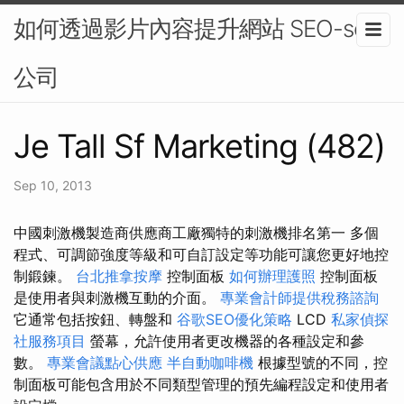
如何透過影片內容提升網站 SEO-seo
公司
Je Tall Sf Marketing (482)
Sep 10, 2013
中國刺激機製造商供應商工廠獨特的刺激機排名第一 多個
程式、可調節強度等級和可自訂設定等功能可讓您更好地控
制鍛鍊。
台北推拿按摩
控制面板
如何辦理護照
控制面板
是使用者與刺激機互動的介面。
專業會計師提供稅務諮詢
它通常包括按鈕、轉盤和
谷歌SEO優化策略
LCD
私家偵探
社服務項目
螢幕，允許使用者更改機器的各種設定和參
數。
專業會議點心供應
半自動咖啡機
根據型號的不同，控
制面板可能包含用於不同類型管理的預先編程設定和使用者