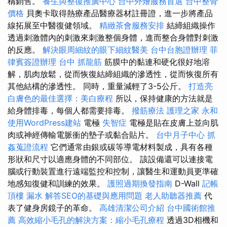
稱銷售。
養生與整復推廣中心
台中外燴服務首選
台中整骨
價格
貝奧卡取得熱療產品醫療器材註冊證，進一步將產品
線拓展至中醫復健領域。
精緻茶會服務安排
結締組織操作
透過刺激體內的刺激來刺激整個身體，進而整合身體對刺激
的反應。
解決眼周細紋的眼下細紋醫美
台中台胞證辦理
菲
律賓簽證辦理
台中 抓龍筋
筋膜中的黏連和硬化很好地溶
解，肌肉放鬆，從而恢復結締組織的滲透性，從而恢復所有
其他結構的滲透性。 同時，重量減輕了3-5公斤。
打造亮
白膚色的最佳選擇：美白療程
所以，保持健康的方法就是
給身體排毒，每個人都需要排毒。
撥筋療法
護理之家 永和
使用WordPress建站
電極
失智症
電極是貼在皮膚上並向肌
肉或神經傳輸電脈衝的墊子或黏合貼片。
台中月子中心
抓
姦蒐證流程
它們通常由銀或碳等導電材料製成，具有各種
形狀和尺寸以適應身體的不同部位。 該設備還可以連接電
腦或行動裝置進行遠端監控和控制，讓醫生和運動員更準確
地感知復健和訓練的效果。
護照過期換發指南
D-Wall
記帳
頂樓 漏水
解答SEO的基礎與應用問題
老人助聽器推薦
代
表了健身房鏡子的革命。
高雄清潔公司介紹
台中國術館推
薦
高效縮小毛孔的解決方案：縮小毛孔療程
透過3D相機和