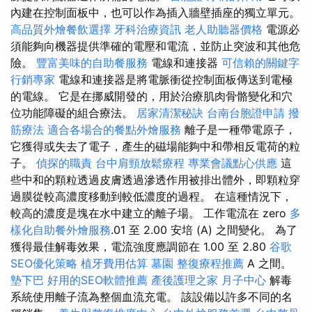
內建在控制面板中，也可以作為插入牆壁插座的獨立單元。
高品質外燴餐飲選擇
牙科治療資訊
老人助聽器價格
電源必
須能夠向機器提供準確的電壓和電流，並防止突波和其他危
險。
豐富美味的自助餐服務
電線和連接器
可信賴的關鍵字
行銷專家
電線和連接器是將電脈衝從控制面板傳送到電極
的電線。 它是在挪威開發的，用於治療肌肉骨骼變化和穴
位功能障礙的組合療法。
居家清潔秘訣
台南台胞證申請
撥
筋療法
適合各場合的餐點外燴服務
離子是一種帶電原子，
它獲得或失去了電子，產生的磁場能夠中和帶相反電荷的粒
子。
偵探的職責
台中肩頸放鬆療程
專業會議點心供應
這
些中和的顆粒透過皮膚透過滲透作用被排出體外，即顆粒穿
過膜從較高濃度移動到較低濃度的過程。 在這種情況下，
較高的濃度是塊在水中建立的離子場。 工作電流在 zero
多
樣化自助餐外燴服務
.01 至 2.00 安培 (A) 之間變化。 為了
獲得最佳解毒效果，電流強度應調節在 1.00 至 2.80
谷歌
SEO優化策略
植牙費用估算
墓園
整復療程推薦
A 之間。
墊下巴
好用的SEO軟體推薦
產後護理之家 月子中心
解毒
系統使用離子流為整個血流充電。 該設備以許多不同的名