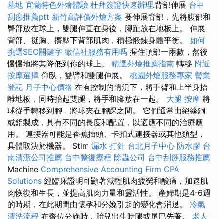
墓地
宜蘭特色外燴體驗
杜拜簽證快速辦理
.背部伸展
台中
刮痧推薦ptt
新竹高評價外燴方案
要伸展背部，先將腹部和
臀部放在球上，雙腿伸直在身後，腳趾放在地板上。 伸展
背部、挺胸、擠壓下背部肌肉，積極鍛鍊身體平衡。
如何
挑選SEO關鍵字
徵信社服務有用嗎
握住頂部一兩數，然後
慢慢地將其降低到你的球上。
精選外燴推薦指南
轉移
附近
按摩選擇
仰臥，雙臂和雙腿伸展。
桃園外燴服務專家
營業
登記
月子中心價格
在有控制的情況下，將手臂和上半身抬
離地板，同時抬起雙腿，將手和腳放在一起。
大腿 按摩
將
球從手轉移到腳，將球夾在腳踝之間。 它們通常由絕緣銅
或鋁製成，具有不同的長度和配置，以適應不同的治療應
用。 連接器可能是香蕉插頭、卡扣式連接器或其他類型，
具體取決於機器。 Stim
漏水 打針
台北月子中心
防水膠
台
南清潔公司推薦
台中整復療程
除蟲公司
台中刮痧服務推薦
Machine
Comprehensive Accounting Firm CPA
Solutions
經臨床證明可顯著減輕肌肉疲勞和酸痛，加速肌
肉恢復和生長，並提高肌肉力量和靈活性。 產婦期是4-6週
的時期，在此期間由懷孕和分娩引起的變化會消退。
冷氣
清洗流程
在臀位分娩時，胎兒出生時腿或尾巴先著。
老人