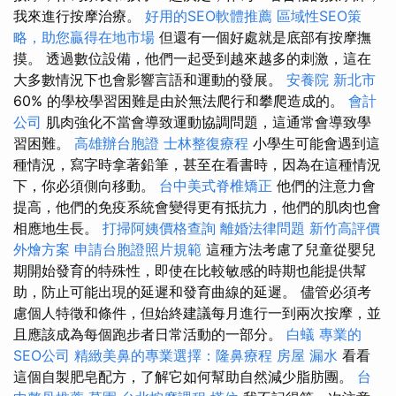
我來進行按摩治療。
好用的SEO軟體推薦
區域性SEO策
略，助您贏得在地市場
但還有一個好處就是底部有按摩撫
摸。 透過數位設備，他們一起受到越來越多的刺激，這在
大多數情況下也會影響言語和運動的發展。
安養院 新北市
60% 的學校學習困難是由於無法爬行和攀爬造成的。
會計
公司
肌肉強化不當會導致運動協調問題，這通常會導致學
習困難。
高雄辦台胞證
士林整復療程
小學生可能會遇到這
種情況，寫字時拿著鉛筆，甚至在看書時，因為在這種情況
下，你必須側向移動。
台中美式脊椎矯正
他們的注意力會
提高，他們的免疫系統會變得更有抵抗力，他們的肌肉也會
相應地生長。
打掃阿姨價格查詢
離婚法律問題
新竹高評價
外燴方案
申請台胞證照片規範
這種方法考慮了兒童從嬰兒
期開始發育的特殊性，即使在比較敏感的時期也能提供幫
助，防止可能出現的延遲和發育曲線的延遲。 儘管必須考
慮個人特徵和條件，但始終建議每月進行一到兩次按摩，並
且應該成為每個跑步者日常活動的一部分。
白蟻
專業的
SEO公司
精緻美鼻的專業選擇：隆鼻療程
房屋 漏水
看看
這個自製肥皂配方，了解它如何幫助自然減少脂肪團。
台