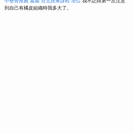
中整骨推薦
墓園
台北按摩課程
塔位
我不記得第一次注意
到自己有橘皮組織時我多大了。