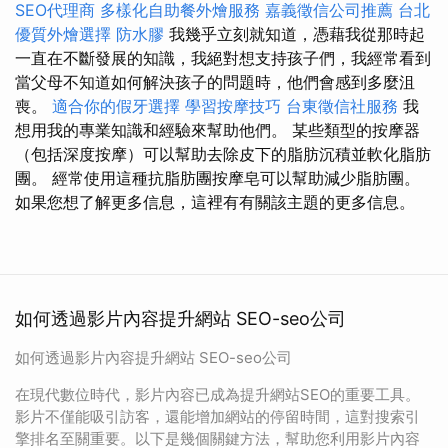
SEO代理商
多樣化自助餐外燴服務
嘉義徵信公司推薦
台北
優質外燴選擇
防水膠
我幾乎立刻就知道，憑藉我從那時起
一直在不斷發展的知識，我絕對想支持孩子們，我經常看到
當父母不知道如何解決孩子的問題時，他們會感到多麼沮
喪。
適合你的假牙選擇
學習按摩技巧
台東徵信社服務
我
想用我的專業知識和經驗來幫助他們。 某些類型的按摩器
（包括深度按摩）可以幫助去除皮下的脂肪沉積並軟化脂肪
團。 經常使用這種抗脂肪團按摩皂可以幫助減少脂肪團。
如果您想了解更多信息，這裡有有關該主題的更多信息。
如何透過影片內容提升網站 SEO-seo公司
如何透過影片內容提升網站 SEO-seo公司
在現代數位時代，影片內容已成為提升網站SEO的重要工具。
影片不僅能吸引訪客，還能增加網站的停留時間，這對搜索引
擎排名至關重要。以下是幾個關鍵方法，幫助您利用影片內容