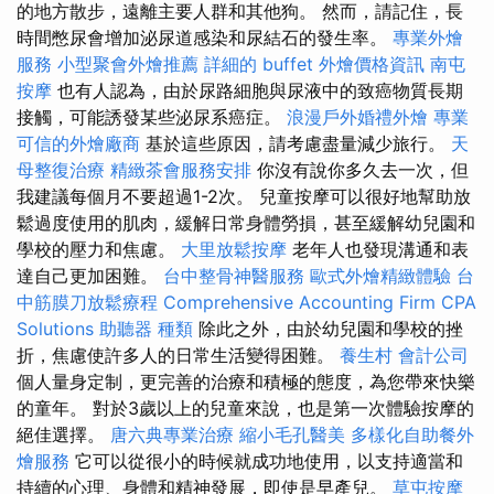
的地方散步，遠離主要人群和其他狗。 然而，請記住，長
時間憋尿會增加泌尿道感染和尿結石的發生率。
專業外燴
服務
小型聚會外燴推薦
詳細的 buffet 外燴價格資訊
南屯
按摩
也有人認為，由於尿路細胞與尿液中的致癌物質長期
接觸，可能誘發某些泌尿系癌症。
浪漫戶外婚禮外燴
專業
可信的外燴廠商
基於這些原因，請考慮盡量減少旅行。
天
母整復治療
精緻茶會服務安排
你沒有說你多久去一次，但
我建議每個月不要超過1-2次。 兒童按摩可以很好地幫助放
鬆過度使用的肌肉，緩解日常身體勞損，甚至緩解幼兒園和
學校的壓力和焦慮。
大里放鬆按摩
老年人也發現溝通和表
達自己更加困難。
台中整骨神醫服務
歐式外燴精緻體驗
台
中筋膜刀放鬆療程
Comprehensive Accounting Firm CPA
Solutions
助聽器 種類
除此之外，由於幼兒園和學校的挫
折，焦慮使許多人的日常生活變得困難。
養生村
會計公司
個人量身定制，更完善的治療和積極的態度，為您帶來快樂
的童年。 對於3歲以上的兒童來說，也是第一次體驗按摩的
絕佳選擇。
唐六典專業治療
縮小毛孔醫美
多樣化自助餐外
燴服務
它可以從很小的時候就成功地使用，以支持適當和
持續的心理、身體和精神發展，即使是早產兒。
草屯按摩