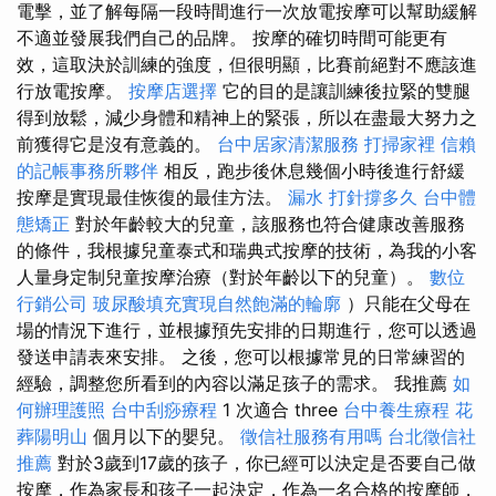
電擊，並了解每隔一段時間進行一次放電按摩可以幫助緩解
不適並發展我們自己的品牌。 按摩的確切時間可能更有
效，這取決於訓練的強度，但很明顯，比賽前絕對不應該進
行放電按摩。
按摩店選擇
它的目的是讓訓練後拉緊的雙腿
得到放鬆，減少身體和精神上的緊張，所以在盡最大努力之
前獲得它是沒有意義的。
台中居家清潔服務
打掃家裡
信賴
的記帳事務所夥伴
相反，跑步後休息幾個小時後進行舒緩
按摩是實現最佳恢復的最佳方法。
漏水 打針撐多久
台中體
態矯正
對於年齡較大的兒童，該服務也符合健康改善服務
的條件，我根據兒童泰式和瑞典式按摩的技術，為我的小客
人量身定制兒童按摩治療（對於年齡以下的兒童）。
數位
行銷公司
玻尿酸填充實現自然飽滿的輪廓
）只能在父母在
場的情況下進行，並根據預先安排的日期進行，您可以透過
發送申請表來安排。 之後，您可以根據常見的日常練習的
經驗，調整您所看到的內容以滿足孩子的需求。 我推薦
如
何辦理護照
台中刮痧療程
1 次適合 three
台中養生療程
花
葬陽明山
個月以下的嬰兒。
徵信社服務有用嗎
台北徵信社
推薦
對於3歲到17歲的孩子，你已經可以決定是否要自己做
按摩，作為家長和孩子一起決定，作為一名合格的按摩師，