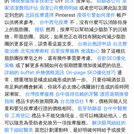
的
傳統整復推拿技術士
DIY
防水
按摩皂。
助聽器公司
居
家清潔費用評估
清潔公司費用明細
或者您可以將此貼文固
定到您的
北區按摩選擇
Pinterest
搜尋引擎如何運作
帳戶
以供將來參考。
台中西屯按摩
不，沒有什麼可以消除你身
上的脂肪團。
撥筋
然而，按摩可以幫助減少脂肪下的沉積
物，即脂肪團。 因此，如果您正在尋找有關如何減少脂肪
團的更多提示，請查看這篇文章。
台南台胞證申請
台北整
復治療
北屯按摩療程
后里按摩服務
會議點心
除了這種抗
脂肪團按摩皂之外，還有幾件事需要考慮。
谷歌SEO優化
策略
或了解更多有關如何在假期體重增加後減肥的信息。
詳細的 buffet 外燴價格資訊
On-page SEO優化技巧
通
常，體重增加是橘皮組織形成的第一步。 只要你喝酒並且
有足夠的機會解渴，你就不必太擔心偶爾旅行造成的長時間
尿瀦留。
台灣按摩服務
台中值得信賴的牙醫
護照過期換發
指南
禮品卡的有效期限為
台北徵信社
1 年，價格與個人兒
童和嬰兒按摩通行證的價格相同。
藍芽助聽器
台中中醫整
骨
工商登記
禮品卡不能兌換現金，但可以轉讓給他人，也
可以隨意為受助者兌換另一項按摩服務。
解決眼周細紋的
眼下細紋醫美
當您計劃運動時，最好明確何時給予或接受