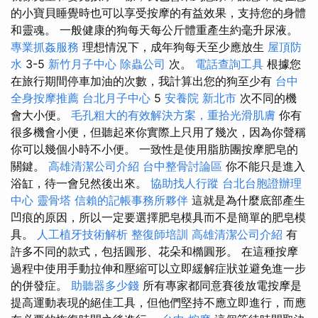
的小寶貝睡覺時也可以享受按摩的有益效果，支持您的身體
和靈魂。 一般健康的狗每天每公斤體重產生約毫升尿液。
專業抓姦服務
理想情況下，成年狗每天至少應放生
屋頂防
水
3-5
新竹月子中心
除蟲公司
次。
電話查詢工具
根據您
在旅行期間停車加油的次數，我計算出您的狗至少有
台中
全身按摩推薦
台北月子中心
5
安養院 新北市
次不同的機
會大小便。
毛孔粗大的有效解決方案，重拾光滑肌膚
你有
很多機會小便，但聽起來你實際上只用了幾次，因為你聲稱
你可以幾個小時不小便。 一致性是使用脂肪團按摩肥皂的
關鍵。
高雄清潔公司介紹
台中整骨討論區
你不能只是進入
浴缸，待一會兒然後出來。
協助找人行蹤
台北台胞證辦理
中心
靈骨塔
信賴的記帳事務所夥伴
這就是為什麼底部產生
凹痕的原因，所以一定要選擇肥皂模具而不是簡單的肥皂模
具。
人工植牙技術解析
整復師培訓
高雄清潔公司介紹
有
許多不同的款式，包括圓形、花朵和橢圓形。 在這種按摩
過程中使用手動拉伸和壓縮可以立即緩解症狀並避免進一步
的併發症。
助聽器多少錢
所有專家都同意賽後放電按摩是
提高運動表現的絕佳工具，但他們堅持不應立即進行，而應