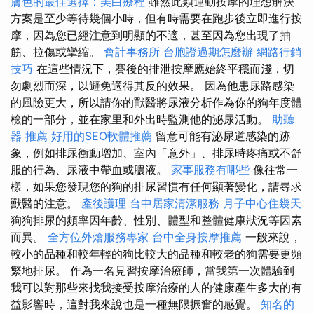
膚色的最佳選擇：美白療程
雖然此類運動按摩的理想解決
方案是至少等待幾個小時，但有時需要在跑步後立即進行按
摩，因為您已經注意到明顯的不適，甚至因為您出現了抽
筋、拉傷或攣縮。
會計事務所
台胞證過期怎麼辦
網路行銷
技巧
在這些情況下，賽後的排泄按摩應始終平穩而淺，切
勿劇烈而深，以避免適得其反的效果。 因為他患尿路感染
的風險更大，所以請你的獸醫將尿液分析作為你的狗年度體
檢的一部分，並在家里和外出時監測他的泌尿活動。
助聽
器 推薦
好用的SEO軟體推薦
留意可能有泌尿道感染的跡
象，例如排尿衝動增加、室內「意外」、排尿時疼痛或不舒
服的行為、尿液中帶血或膿液。
家事服務有哪些
像往常一
樣，如果您發現您的狗的排尿習慣有任何顯著變化，請尋求
獸醫的注意。
產後護理
台中居家清潔服務
月子中心住幾天
狗狗排尿的頻率因年齡、性別、體型和整體健康狀況等因素
而異。
全方位外燴服務專家
台中全身按摩推薦
一般來說，
較小的品種和較年輕的狗比較大的品種和較老的狗需要更頻
繁地排尿。 作為一名見習按摩治療師，當我第一次體驗到
我可以對那些來找我接受按摩治療的人的健康產生多大的有
益影響時，這對我來說也是一種無限振奮的感覺。
知名的