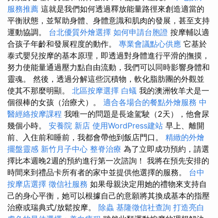
服務推薦
這就是我們如何透過釋放能量路徑來創造適當的
平衡狀態，並幫助身體、身體意識和肌肉的發展，甚至支持
運動協調。
台北優質外燴選擇
如何申請台胞證
按摩輔以適
合孩子年齡和發展程度的動作。
專業會議點心供應
它基於
泰式嬰兒按摩的基本原理，即透過對身體進行平滑的撫摸，
努力使能量通過壓力點自由流動，我們可以同時影響身體和
靈魂。 然後，透過分解這些沉積物，軟化脂肪團的外觀並
使其不那麼明顯。
北區按摩選擇
白蟻
我的澳洲牧羊犬是一
個很棒的女孩（治療犬）。
適合各場合的餐點外燴服務
中
醫經絡按摩課程
我唯一的問題是長途駕駛（2天），他會尿
幾個小時。
安養院 新店
使用WordPress建站
早上、離開
前、入住前和睡前，我都會帶他到飯店門口。
精緻的外燴
擺盤靈感
新竹月子中心
整脊治療
為了立即成功預約，請選
擇比本週晚2週的預約進行第一次諮詢！ 我將在預先安排的
時間來到禮品卡所有者的家中並提供他選擇的服務。
台中
按摩店選擇
徵信社服務
如果母親決定用她的禮物來支持自
己的身心平衡，她可以根據自己的意願將其換成基本的指壓
治療或瑞典式/放鬆按摩。
除蟲
基隆徵信社查詢
打造亮白