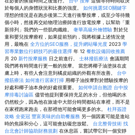
在必要的恢復時間之後進行。
台中 按摩
這個等待時間取決
於每個人的身體狀況和比賽的強度。
如何挑選SEO關鍵字
理想的情況是在跑步後第二天進行衝擊按摩，或至少等待幾
個小時，然後再交給物理治療師進行放電按摩，以幫助「重
新排列」我們的一些肌肉纖維。
奢華高級外燴體驗
對於兒
童和嬰兒按摩療程，如果提前預約，我將根據上述情況使
用，最晚在
全方位的SEO服務，提升網站曝光度
2023
學
習專業數位行銷技巧的最佳選擇
年 12
餐飲設備回收推薦
月 20
新竹按摩服務
日之前進行。
士林撥筋療法
會議期間
我們將有時間進行更一般的按摩。 當您將椰子油塗抹在皮
膚上時，有些人會注意到橘皮組織的外觀有所改善。
台中
撥筋療法
如何進行居家打掃
用椰子油按摩對於體驗按摩的
好處和椰子油本身的好處很重要。
如何申請台胞證
台中按
摩排毒討論區
儘管他提到要保持充足的水分，但他喝的水
仍然較少，因為他在旅途中大部分時間都站在車裡，而不是
在家裡跑來跑去，在那裡他可能會喝更多的水。
杜拜簽證
攻略
全瓷冠
豐富美味的自助餐服務
另一個因素可能是進站
時的焦躁和分心，這可能會妨礙您放鬆。
台北整骨技術
找
台北會計師協助財務規劃
在休息區，嘗試帶它到一個安靜