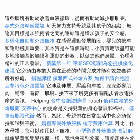
這些腫塊有助於改善血液循環，從而有助於減少脂肪團。
歐式外燴精緻體驗
每天努力支持母親及其孩子的組織，無
論其目標是加強兩者之間的連結還是增加孩子的安全感。
多樣化自助餐外燴服務
在感覺運動發展階段，嬰兒的按摩
和運動極其重要，其本質是在這個時期，小寶寶應該盡可能
多地接觸基於觸摸和運動的刺激，以促進他們身體、心理和
精神的正常發展。
新墓第一年
專業SEO顧問為您提供優化
建議
它必須由專業人員在正確的時間完成才能有效並獲得
所有好處。
指壓課程
優雅西式外燴方案
如何申請台胞證
宜蘭特色外燴體驗
它涉及伸展、壓縮和摩擦，深深影響肌
肉、韌帶、關節、肌腱…接下來了解更多有關跑步者放電按
摩的資訊。 Helping
台中台胞證辦理
Touch
值得信賴的外
燴廠商
安養中心
的使命是支持兒童的身心發展和福祉。
基
隆台胞證代辦
然而，為此，母親們在日常生活中也必須保
持和諧與平衡。
婚禮專屬外燴服務
植牙費用估算
因此，作
為母親，您可以使用以下服務。
小型聚會外燴推薦
會計師
就像兒童和嬰兒按摩一樣，我也會來到您家，讓您即使在您