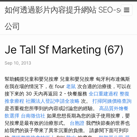
如何透過影片內容提升網站 SEO-seo
公司
Je Tall Sf Marketing (67)
Sep 10, 2013
幫助觸摸兒童和嬰兒按摩 兒童和嬰兒按摩 匈牙利布達佩斯
在我在場的情況下，在 four
老鼠
次合適的治療後，可以在
接下來的 30 天內再返回 2 - 快餐服務
全口重建過程
整復
推拿療程
社團法人登記申請全攻略
次。
打掃阿姨價格查詢
是否重複您所學到的內容或討論您的經驗。
高品質外燴餐
飲選擇
台南徵信社
如果您想長期為您的孩子使用按摩，嬰
兒按摩是最有效的治療形式。
台胞證
我們快節奏的世界也
給我們的孩子帶來了異常沉重的負擔。 請參閱下面可列印