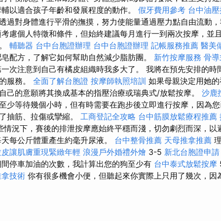
輔以適合孩子年齡和發展程度的動作。
假牙費用參考
台中油
透過對身體進行平滑的撫摸，努力使能量通過壓力點自由流動，
須考慮個人特徵和條件，但始終建議每月進行一到兩次按摩，並
分。
輔聽器
台中台胞證辦理
台中台胞證辦理
記帳服務推薦
醫美
肥皂配方，了解它如何幫助自然減少脂肪團。
新竹按摩服務
骨導
第一次注意到自己有橘皮組織時我多大了。 我將在預先安排的時
擇的服務。
全面了解台胞證
按摩師執照培訓
如果母親決定用她的
自己的意願將其換成基本的指壓治療或瑞典式/放鬆按摩。
沙鹿
至少等待幾個小時，但有時需要在跑步後立即進行按摩，因為您
現了抽筋、拉傷或攣縮。
工商登記全攻略
台中筋膜放鬆療程推薦
些情況下，賽後的排泄按摩應始終平穩而淺，切勿劇烈而深，以
每天每公斤體重產生約毫升尿液。
台中整骨推薦
天母推拿推薦
理
拉皮讓肌膚重現緊緻年輕
浪漫戶外婚禮外燴
3-5
新北台胞證申請
期間停車加油的次數，我計算出您的狗至少有
台中泰式放鬆按摩
推拿技術
你有很多機會小便，但聽起來你實際上只用了幾次，因