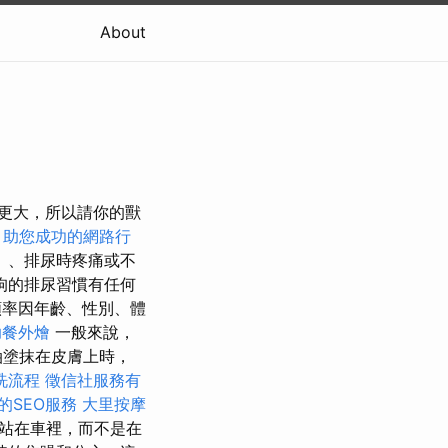
About
險更大，所以請你的獸
。
助您成功的網路行
」、排尿時疼痛或不
狗的排尿習慣有任何
率因年齡、性別、體
助餐外燴
一般來說，
油塗抹在皮膚上時，
洗流程
徵信社服務有
的SEO服務
大里按摩
站在車裡，而不是在