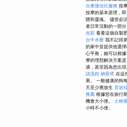
台東徵信社服務
按摩
按摩的基本原理，即
體和靈魂。 儘管必
者日常活動的一部
光彩
看看這個自製
台中水療
我不記得
的家中並提供他選
心平衡，她可以根據
摩的理想解決方案是
適，甚至因為您出
請流程
納骨塔
在這
果。 一般健康的狗
天至少應放生
音波
推薦
根據您在旅行
機會大小便。
士林
小時不小便。