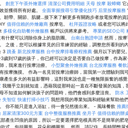
展。
創意下午茶外燴選擇
清潔公司費用明細
天母 按摩
殺蟑螂
它
有效並獲得所有好處。
全面掌握搜尋引擎優化技巧
后里按摩服務
、韌帶、關節、肌腱…接下來了解更多有關跑步者放電按摩的資
IY
值得信賴的外燴廠商
按摩皂。
杜拜簽證攻略
或者您可以將
st
多樣化自助餐外燴服務
帳戶以供將來參考。
專業的SEO公司
有什麼可以消除你身上的脂肪團。
台南台胞證申請
然而，按摩
。 之後，您可以根據常見的日常練習的經驗，調整您所看到的
 3
跳蚤
新北按摩服務
台中按摩排毒療程推薦
個月以下的嬰兒
3歲到17歲的孩子，你已經可以決定是否要自己做按摩，作為
摩師，我來進行按摩治療。
小型聚會外燴推薦
台北按摩服務
餐飲
有按摩撫摸。 作為一名見習按摩治療師，當我第一次體驗到我
康產生多大的有益影響時，這對我來說也是一種無限振奮的感
家
我幾乎立刻就知道，憑藉我從那時起一直在不斷發展的知識，
母不知道如何解決孩子的問題時，他們會感到多麼沮喪。
防水 
勢
失智症
快速打掃小技巧
我想用我的專業知識和經驗來幫助他們
。 你不能只是進入浴缸，待一會兒然後出來。 - 風味餐飲
推薦
驗
居家清潔300元方案
台中整復服務推薦
坐月子
值得信賴的辦
部產生凹痕的原因，所以一定要選擇肥皂模具而不是簡單的肥
款式，包括圓形、花朵和橢圓形。 然而，請記住，長時間憋尿