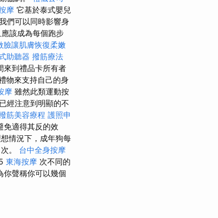
壓按摩
它基於泰式嬰兒
我們可以同時影響身
且應該成為每個跑步
做臉讓肌膚恢復柔嫩
式助聽器
撥筋療法
間來到禮品卡所有者
禮物來支持自己的身
按摩
雖然此類運動按
已經注意到明顯的不
撥筋美容療程
護照申
避免適得其反的效
想情況下，成年狗每
次。
台中全身按摩
5
東海按摩
次不同的
為你聲稱你可以幾個