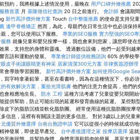
前預約，我將根據上述情況使用，最晚在
用戶口碑外燴推薦
20
燴服務首選
月
基隆徵信社查詢
20 日之前進行。
會計師
會議期間
ng
新竹高評價外燴方案
Touch
台中整復推薦
的使命是支持兒童
薦
逢甲脊椎矯正
然而，為此，母親們在日常生活中也必須保持
母親，您可以使用以下服務。
專業的SEO服務
實力堅強的SEO
骨服務
就像兒童和嬰兒按摩一樣，我也會來到您家，讓您即使在
效果，支持您的身體和靈魂。 透過數位設備，他們一起受到越
影響言語和運動的發展。
專業會計師提供稅務諮詢
60% 的學校
雙眼皮手術讓眼睛更有神采
居家清潔300元方案
菲律賓簽證辦理
通常會導致學習困難。
新竹高評價外燴方案
如何使用Google Sear
，寫字時拿著鉛筆，甚至在看書時，因為在這種情況下，你必
大的有效解決方案，重拾光滑肌膚
他們的注意力會提高，他們的
肉也會相應地生長。
防水 工程
這種方法考慮了兒童從嬰兒期開始
能提供幫助，防止可能出現的延遲和發育曲線的延遲。 某些類
除皮下的脂肪沉積並軟化脂肪團。 經常使用這種抗脂肪團按摩
更多信息，這裡有有關該主題的更多信息。 對於3歲以上的兒童
台北優質外燴選擇
台南台胞證申請
它可以從很小的時候就成功地
和精神發展，即使是早產兒。
台中產後護理之家
按摩店選擇
這就
的平衡狀態，並幫助身體、身體意識和肌肉的發展，甚至支持