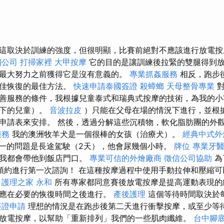
這取決於訓練的強度，但很明顯，比賽前絕對不應該進行放電
銷公司
打掃家裡
大甲按摩
它的目的是讓訓練後拉緊的雙腿得到
最大努力之前獲得它是沒有意義的。
專業抓姦服務
相反，跑步
最佳恢復的最佳方法。
快速申請泰國簽證
殺蟑螂
天母整骨專業
對
善服務的條件，我根據兒童泰式和瑞典式按摩的技術，為我的小
以下的兒童）。
音波拉皮
）只能在父母在場的情況下進行，並根
申請表來安排。 然後，透過分解這些沉積物，軟化脂肪團的外
服務
我的澳洲牧羊犬是一個很棒的女孩（治療犬）。
經典中式外
一的問題是長途駕駛（2天），他會尿幾個小時。
牌位
專業牙
，我都會帶他到飯店門口。
專業可信的外燴廠商
徵信公司協助
為
預約進行第一次諮詢！ 在這種按摩過程中使用手動拉伸和壓縮
。
護理之家 永和
所有專家都同意賽後放電按摩是提高運動表現的
應在必要的恢復時間之後進行。
產後護理
這個等待時間取決於
簽證申請
理想的情況是在跑步後第二天進行衝擊按摩，或至少等
放電按摩，以幫助「重新排列」我們的一些肌肉纖維。
台中腳