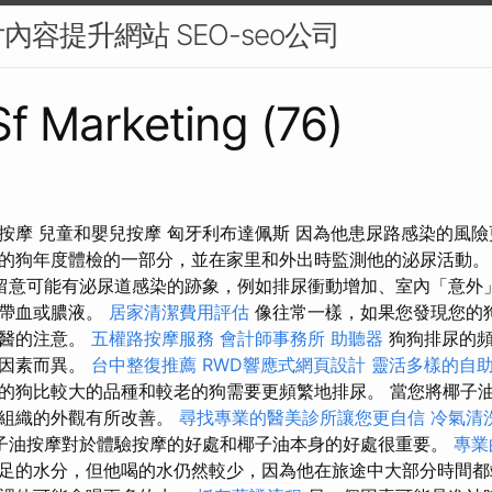
容提升網站 SEO-seo公司
 Sf Marketing (76)
按摩 兒童和嬰兒按摩 匈牙利布達佩斯 因為他患尿路感染的風
的狗年度體檢的一部分，並在家里和外出時監測他的泌尿活動
留意可能有泌尿道感染的跡象，例如排尿衝動增加、室內「意外
中帶血或膿液。
居家清潔費用評估
像往常一樣，如果您發現您的
獸醫的注意。
五權路按摩服務
會計師事務所
助聽器
狗狗排尿的頻
等因素而異。
台中整復推薦
RWD響應式網頁設計
靈活多樣的自
的狗比較大的品種和較老的狗需要更頻繁地排尿。 當您將椰子
皮組織的外觀有所改善。
尋找專業的醫美診所讓您更自信
冷氣清
子油按摩對於體驗按摩的好處和椰子油本身的好處很重要。
專業
足的水分，但他喝的水仍然較少，因為他在旅途中大部分時間都