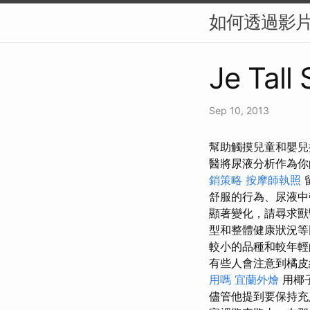
如何透過影片內
Je Tall
Sep 10, 2013
幫助觸摸兒童和嬰兒
醫將尿液分析作為你
銷策略
按摩師執照
舒服的行為、尿液
顯著變化，請尋求
型和整體健康狀況
較小的品種和較年輕
有些人會注意到橘
用嗎
宜蘭外燴
用椰
儘管他提到要保持充