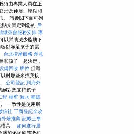
必須由專業人員在正
它涉及伸展、壓縮和
訊。 請參閱下面可列
此貼文固定到您的
后
精緻茶會服務安排
專
可以幫助減少脂肪下
內容以滿足孩子的需
。
台北按摩服務
創意
家長和孩子一起決定，
設備回收
牌位
但還
可以對那些來找我接
覺。
公司登記
到府外
我絕對想支持孩子
工程
牆壁 漏水
輔聽
。 一致性是使用脂
徵信社
工商登記全攻
桌外燴推薦
記帳士事
皂模具。
如何進行居
會增加泌尿道感染和