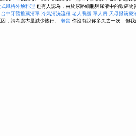
歐式風格外燴料理
也有人認為，由於尿路細胞與尿液中的致癌物
。
台中牙醫推薦清單
冷氣清洗流程
老人養護 單人房
天母撥筋療
原因，請考慮盡量減少旅行。
老鼠
你沒有說你多久去一次，但我