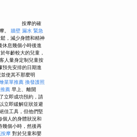
按摩的確
按摩。
牆壁 漏水 緊急
放鬆，減少身體和精神
後休息幾個小時後進
於年齡較大的兒童，
客人量身定制兒童按
據預先安排的日期進
觀並使其不那麼明
燴菜單推薦
換發護照
醫推薦
早上、離開
了立即成功預約，請
可以立即緩解症狀並避
絕佳工具，但他們堅
每個人的身體狀況和
待幾個小時，然後再
底按摩
對於兒童和嬰