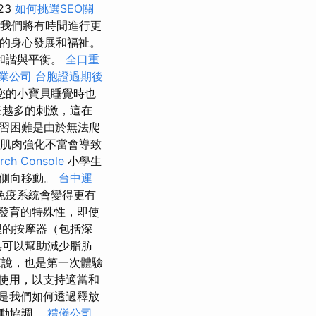
23
如何挑選SEO關
我們將有時間進行更
的身心發展和福祉。
和諧與平衡。
全口重
專業公司
台胞證過期後
您的小寶貝睡覺時也
來越多的刺激，這在
學習困難是由於無法爬
肌肉強化不當會導致
ch Console
小學生
須側向移動。
台中運
免疫系統會變得更有
發育的特殊性，即使
型的按摩器（包括深
皂可以幫助減少脂肪
來說，也是第一次體驗
使用，以支持適當和
是我們如何透過釋放
運動協調。
禮儀公司