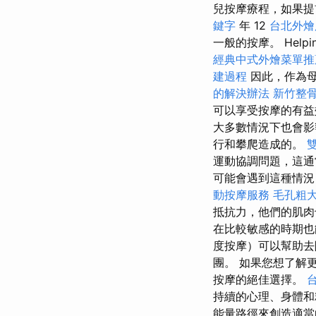
兒按摩療程，如果提
鍵字
年 12
台北外
一般的按摩。 Helpi
經典中式外燴菜單推
建過程
因此，作為
的解決辦法
新竹整
可以享受按摩的有益
大多數情況下也會
行和攀爬造成的。
運動協調問題，這
可能會遇到這種情況
動按摩服務
毛孔粗
抵抗力，他們的肌
在比較敏感的時期也
度按摩）可以幫助去
團。 如果您想了解
按摩的絕佳選擇。
持續的心理、身體
能量路徑來創造適當