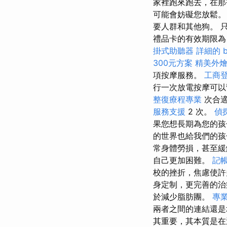
家裡跑來跑去，在
可能會妨礙您放鬆
要人群和其他狗。 
禮品卡的有效期限為
掛式助聽器
詳細的 b
300元方案
精美外
項按摩服務。
工商
行一次放電按摩可以
整復療程專業
次合適
服務支援
2 次。
偵
果您想長期為您的孩
的世界也給我們的孩
常身體勞損，甚至緩
自己更加困難。
記
校的挫折，焦慮使
身定制，更完善的治
於減少脂肪團。
專
兩者之間的連結還
其重要，其本質是在