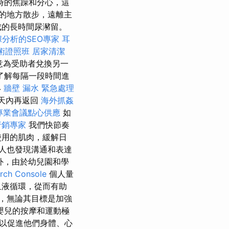
時的焦躁和分心，這
的地方散步，遠離主
成的長時間尿瀦留。
分析的SEO專家
耳
術證照班
居家清潔
意為受助者兌換另一
了解每隔一段時間進
4
牆壁 漏水 緊急處理
天內再返回
海外抓姦
專業會議點心供應
如
行銷專家
我們快節奏
使用的肌肉，緩解日
人也發現溝通和表達
外，由於幼兒園和學
ch Console
個人量
血液循環，從而有助
，無論其目標是加強
嬰兒的按摩和運動極
以促進他們身體、心