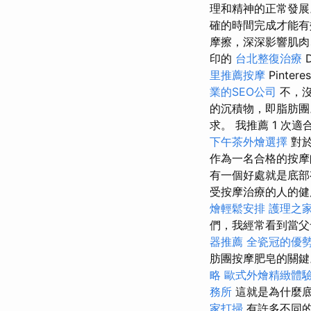
理和精神的正常發
確的時間完成才能
摩擦，深深影響肌肉
印的
台北整復治療
D
里推薦按摩
Pintere
業的SEO公司
不，沒
的沉積物，即脂肪團
求。 我推薦 1 次適合
下午茶外燴選擇
對於
作為一名合格的按
有一個好處就是底部
受按摩治療的人的健
燴輕鬆安排
護理之
們，我經常看到當父
器推薦
全瓷冠的優
肪團按摩肥皂的關鍵
略
歐式外燴精緻體
務所
這就是為什麼底
家打掃
有許多不同的