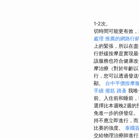
1-2次。
切時間可能更有效，
處理
推薦的網路行
上的緊張，所以在盡
行舒緩按摩是實現
該服務也符合健康改
摩治療（對於年齡
行，您可以透過發送
顯。
台中平價按摩
手續
撥筋
跳蚤
我唯
前、入住前和睡前
選擇比本週晚2週的
免進一步的併發症
持不應立即進行，而
比賽的強度。
泰國
交給物理治療師進行