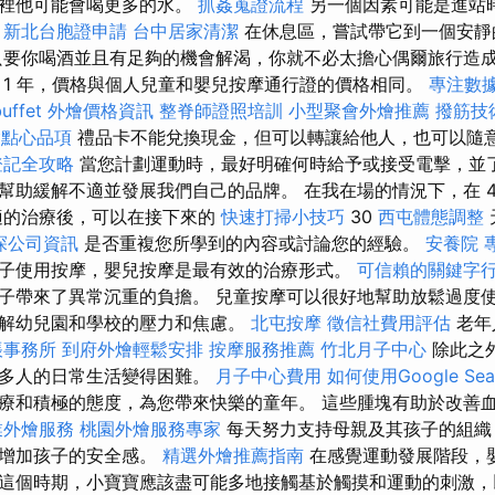
那裡他可能會喝更多的水。
抓姦蒐證流程
另一個因素可能是進站
。
新北台胞證申請
台中居家清潔
在休息區，嘗試帶它到一個安靜
只要你喝酒並且有足夠的機會解渴，你就不必太擔心偶爾旅行造
 1 年，價格與個人兒童和嬰兒按摩通行證的價格相同。
專注數據
uffet 外燴價格資訊
整脊師證照培訓
小型聚會外燴推薦
撥筋技
燴點心品項
禮品卡不能兌換現金，但可以轉讓給他人，也可以隨
登記全攻略
當您計劃運動時，最好明確何時給予或接受電擊，並
幫助緩解不適並發展我們自己的品牌。 在我在場的情況下，在 
的治療後，可以在接下來的
快速打掃小技巧
30
西屯體態調整
探公司資訊
是否重複您所學到的內容或討論您的經驗。
安養院
子使用按摩，嬰兒按摩是最有效的治療形式。
可信賴的關鍵字
子帶來了異常沉重的負擔。 兒童按摩可以很好地幫助放鬆過度
解幼兒園和學校的壓力和焦慮。
北屯按摩
徵信社費用評估
老年
帳事務所
到府外燴輕鬆安排
按摩服務推薦
竹北月子中心
除此之
許多人的日常生活變得困難。
月子中心費用
如何使用Google Sear
療和積極的態度，為您帶來快樂的童年。 這些腫塊有助於改善
業外燴服務
桃園外燴服務專家
每天努力支持母親及其孩子的組織
是增加孩子的安全感。
精選外燴推薦指南
在感覺運動發展階段，
這個時期，小寶寶應該盡可能多地接觸基於觸摸和運動的刺激，